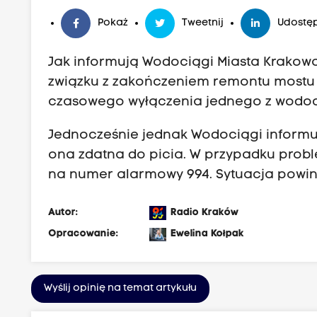
Pokaż
Tweetnij
Udostęp
Jak informują Wodociągi Miasta Krakowa 
związku z zakończeniem remontu mostu 
czasowego wyłączenia jednego z wodoci
Jednocześnie jednak Wodociągi informują
ona zdatna do picia. W przypadku probl
na numer alarmowy 994. Sytuacja powi
Autor:
Radio Kraków
Opracowanie:
Ewelina Kołpak
Wyślij opinię na temat artykułu