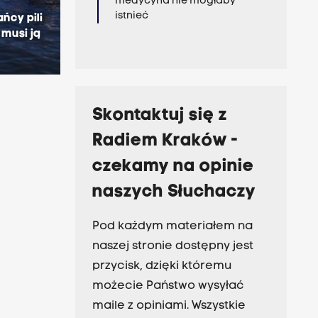
medycyna nie mogłaby
istnieć
ńcy pili
 musi ją
Skontaktuj się z
Radiem Kraków -
czekamy na opinie
naszych Słuchaczy
Pod każdym materiałem na
naszej stronie dostępny jest
przycisk, dzięki któremu
możecie Państwo wysyłać
maile z opiniami. Wszystkie