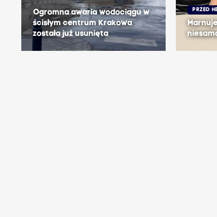
PRZED H
Ogromna awaria wodociągu w
ścisłym centrum Krakowa
Marnuj
została już usunięta
niesam