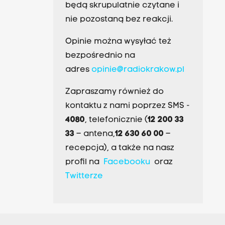
będą skrupulatnie czytane i
nie pozostaną bez reakcji.
Opinie można wysyłać też
bezpośrednio na
adres
opinie@radiokrakow.pl
Zapraszamy również do
kontaktu z nami poprzez SMS -
4080
, telefonicznie (
12 200 33
33
– antena,
12 630 60 00
–
recepcja), a także na nasz
profil na
Facebooku
oraz
Twitterze