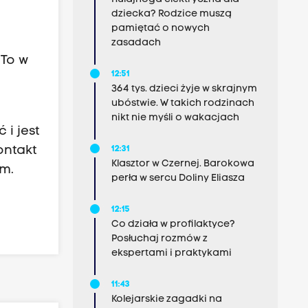
dziecka? Rodzice muszą
pamiętać o nowych
zasadach
 To w
12:51
ą
364 tys. dzieci żyje w skrajnym
ubóstwie. W takich rodzinach
nikt nie myśli o wakacjach
i jest
ontakt
12:31
Klasztor w Czernej. Barokowa
em.
perła w sercu Doliny Eliasza
12:15
Co działa w profilaktyce?
Posłuchaj rozmów z
ekspertami i praktykami
11:43
Kolejarskie zagadki na