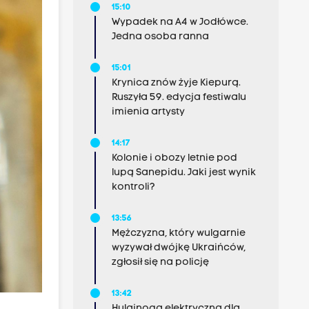
15:10
Wypadek na A4 w Jodłówce.
Jedna osoba ranna
15:01
Krynica znów żyje Kiepurą.
Ruszyła 59. edycja festiwalu
imienia artysty
14:17
Kolonie i obozy letnie pod
lupą Sanepidu. Jaki jest wynik
kontroli?
13:56
Mężczyzna, który wulgarnie
wyzywał dwójkę Ukraińców,
zgłosił się na policję
13:42
Hulajnoga elektryczna dla