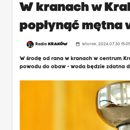
W kranach w Kra
popłynąć mętna
date_range
Radio
KRAKÓW
Wtorek, 2024.07.30 15:0
W środę od rana w kranach w centrum K
powodu do obaw - woda będzie zdatna do