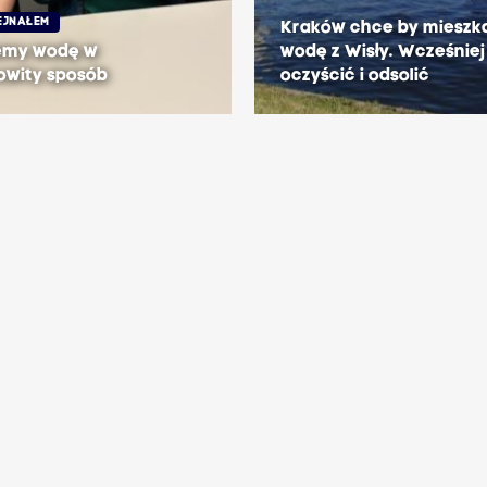
EJNAŁEM
Kraków chce by mieszka
emy wodę w
wodę z Wisły. Wcześniej
owity sposób
oczyścić i odsolić