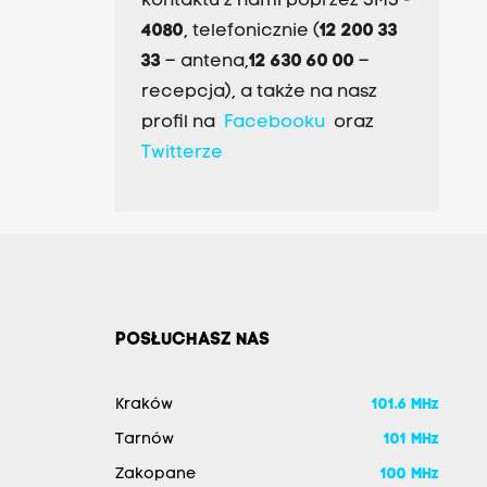
kontaktu z nami poprzez SMS -
4080
, telefonicznie (
12 200 33
33
– antena,
12 630 60 00
–
recepcja), a także na nasz
profil na
Facebooku
oraz
Twitterze
POSŁUCHASZ NAS
Kraków
101.6 MHz
Tarnów
101 MHz
Zakopane
100 MHz