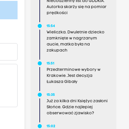
Niecodzienny list do GDDKiA.
Autorka skarży się na pomiar
prędkości
15:54
Wieliczka. Dwuletnie dziecko
zamknięte w nagrzanym
aucie, matka była na
zakupach
15:51
Przedterminowe wybory w
Krakowie. Jest decyzja
Łukasza Gibały
15:35
Już za kilka dni Księżyc zasłoni
Słońce. Gdzie najlepiej
obserwować zjawisko?
15:02