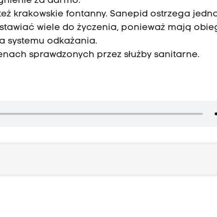
gnienie za darmo.
też krakowskie fontanny. Sanepid ostrzega jedna
tawiać wiele do życzenia, ponieważ mają obie
da systemu odkażania.
senach sprawdzonych przez służby sanitarne.