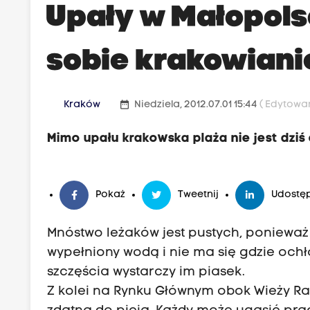
Upały w Małopolsc
sobie krakowiani
date_range
Kraków
Niedziela, 2012.07.01 15:44
( Edytowan
Mimo upału krakowska plaża nie jest dziś
Pokaż
Tweetnij
Udostęp
Mnóstwo leżaków jest pustych, ponieważ
wypełniony wodą i nie ma się gdzie ochł
szczęścia wystarczy im piasek.
Z kolei na Rynku Głównym obok Wieży R