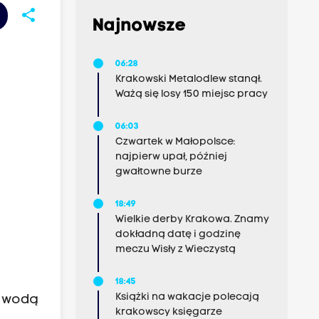
share
Najnowsze
06:28
Krakowski Metalodlew stanął.
Ważą się losy 150 miejsc pracy
06:03
Czwartek w Małopolsce:
najpierw upał, później
gwałtowne burze
18:49
Wielkie derby Krakowa. Znamy
dokładną datę i godzinę
meczu Wisły z Wieczystą
18:45
Książki na wakacje polecają
ą wodą
krakowscy księgarze