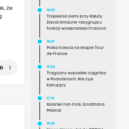
k, że
18:39
g
Trzęsienie ziemi przy Kałuży.
David Amdurer rezygnuje z
funkcji wiceprezesa Cracovii
18:37
Polka trzecia na etapie Tour
de France
17:52
Tragiczny wypadek ciągnika
w Podolanach. Nie żyje
kierujący
17:10
Kolarski hat-trick Jonathana
Milana!
15:55