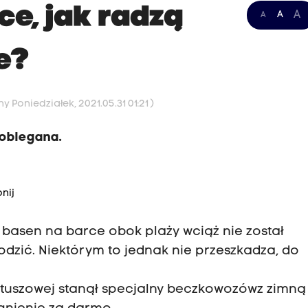
e, jak radzą
A
A
A
e?
y Poniedziałek, 2021.05.31 01:21 )
 oblegana.
nij
 basen na barce obok plaży wciąż nie został
odzić. Niektórym to jednak nie przeszkadza, do
atuszowej stanął specjalny beczkowozówz zimn