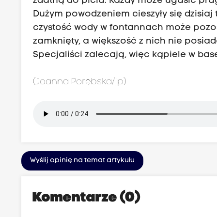
zdatną do picia. Każdy może ugasić pra
Dużym powodzeniem cieszyły się dzisiaj 
czystość wody w fontannach może pozos
zamknięty, a większość z nich nie posia
Specjaliści zalecają, więc kąpiele w ba
(Joanna Porębska/jp)
Wyślij opinię na temat artykułu
Komentarze (0)