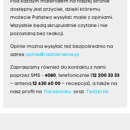
Pod każdym materiałem na naszej stronie
dostępny jest przycisk, dzięki któremu
możecie Państwo wysyłać maile z opiniami.
Wszystkie będą skrupulatnie czytane i nie
pozostaną bez reakcji.
Opinie można wysyłać też bezpośrednio na
adres
opinie@radiokrakow.pl
Zapraszamy również do kontaktu z nami
poprzez SMS -
4080
, telefonicznie (
12 200 33 33
– antena,
12 630 60 00
– recepcja), a także na
nasz profil na
Facebooku
oraz
Twitterze