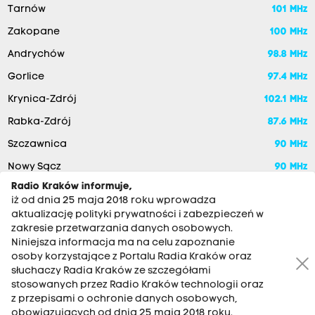
Tarnów
101 MHz
Zakopane
100 MHz
Andrychów
98.8 MHz
Gorlice
97.4 MHz
Krynica-Zdrój
102.1 MHz
Rabka-Zdrój
87.6 MHz
Szczawnica
90 MHz
Nowy Sącz
90 MHz
Radio Kraków informuje,
iż od dnia 25 maja 2018 roku wprowadza
aktualizację polityki prywatności i zabezpieczeń w
zakresie przetwarzania danych osobowych.
Niniejsza informacja ma na celu zapoznanie
osoby korzystające z Portalu Radia Kraków oraz
słuchaczy Radia Kraków ze szczegółami
stosowanych przez Radio Kraków technologii oraz
RADIO KRAKÓW SA. Aleja Juliusza Słowackiego 22, 30-007
z przepisami o ochronie danych osobowych,
Kraków
obowiązujących od dnia 25 maja 2018 roku.