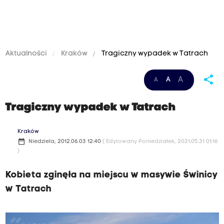
Aktualności
Kraków
Tragiczny wypadek w Tatrach
share
A
A
A
Tragiczny wypadek w Tatrach
Kraków
date_range
Niedziela, 2012.06.03 12:40
( Edytowany Poniedziałek, 2021.05.31 01:16
)
Kobieta zginęła na miejscu w masywie Świnicy
w Tatrach