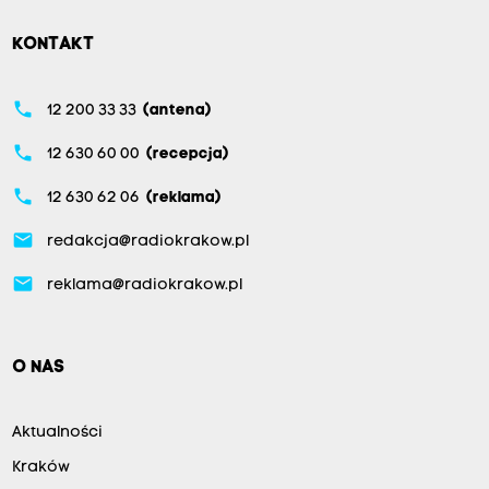
KONTAKT
phone
12 200 33 33
(antena)
phone
12 630 60 00
(recepcja)
phone
12 630 62 06
(reklama)
email
redakcja@radiokrakow.pl
email
reklama@radiokrakow.pl
O NAS
Aktualności
Kraków