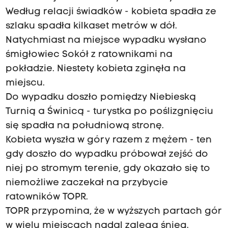
Według relacji świadków - kobieta spadła ze
szlaku spadła kilkaset metrów w dół.
Natychmiast na miejsce wypadku wysłano
śmigłowiec Sokół z ratownikami na
pokładzie. Niestety kobieta zginęła na
miejscu.
Do wypadku doszło pomiędzy Niebieską
Turnią a Świnicą - turystka po poślizgnięciu
się spadła na południową stronę.
Kobieta wyszła w góry razem z mężem - ten
gdy doszło do wypadku próbował zejść do
niej po stromym terenie, gdy okazało się to
niemożliwe zaczekał na przybycie
ratowników TOPR.
TOPR przypomina, że w wyższych partach gór
w wielu miejscach nadal zalega śnieg.