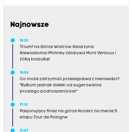
Najnowsze
18:23
Triumf na Górze Wiatrów: Katarzyna
Niewiadoma-Phinney zdobywa Mont Ventoux i
żółtą koszulkę!
18:08
Co może zatrzymać przestępstwa z nienawiści?
"Byłbym jednak daleki od sugerowania
prostego podnoszenia kar"
17:13
Pasjonujący finisz na górze Kocierz na mecie 5.
etapu Tour de Pologne
17:07