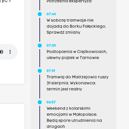
yć i
Potrzebna ekspertyza
07:44
W sobotę tramwaje nie
dojadą do Borku Fałęckiego.
Sprawdź zmiany
07:30
Podtopienia w Ciężkowicach,
ulewny piątek w Tarnowie
07:19
Tramwaj do Mistrzejowic ruszy
31 sierpnia. Wykonawca:
termin jest realny
06:57
Weekend z kolarskimi
emocjami w Małopolsce.
Będą spore utrudnienia na
drogach