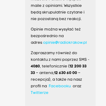
maile z opiniami. Wszystkie
będą skrupulatnie czytane i
nie pozostaną bez reakcji.
Opinie można wysyłać też
bezpośrednio na
adres
opinie@radiokrakow.pl
Zapraszamy również do
kontaktu z nami poprzez SMS -
4080
, telefonicznie (
12 200 33
33
– antena,
12 630 60 00
–
recepcja), a także na nasz
profil na
Facebooku
oraz
Twitterze