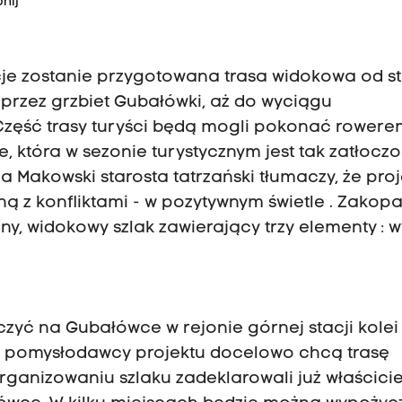
nij
je zostanie przygotowana trasa widokowa od st
 przez grzbiet Gubałówki, aż do wyciągu
zęść trasy turyści będą mogli pokonać rowere
 która w sezonie turystycznym jest tak zatłoczo
 Makowski starosta tatrzański tłumaczy, że proj
 z konfliktami - w pozytywnym świetle . Zakop
, widokowy szlak zawierający trzy elementy : w
ńczyć na Gubałówce w rejonie górnej stacji kolei
e pomysłodawcy projektu docelowo chcą trasę
ganizowaniu szlaku zadeklarowali już właścicie