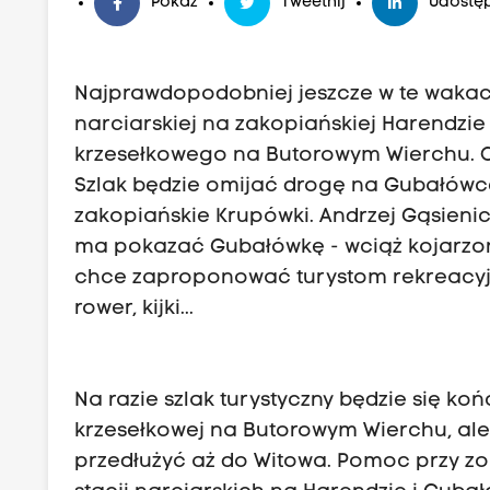
Pokaż
Tweetnij
Udostęp
Najprawdopodobniej jeszcze w te wakac
narciarskiej na zakopiańskiej Harendzie
krzesełkowego na Butorowym Wierchu. C
Szlak będzie omijać drogę na Gubałówce,
zakopiańskie Krupówki. Andrzej Gąsienica
ma pokazać Gubałówkę - wciąż kojarzoną
chce zaproponować turystom rekreacyjny
rower, kijki...
Na razie szlak turystyczny będzie się ko
krzesełkowej na Butorowym Wierchu, al
przedłużyć aż do Witowa. Pomoc przy zor