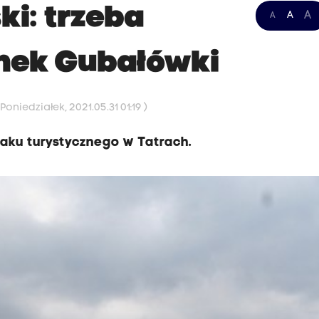
ki: trzeba
A
A
A
nek Gubałówki
oniedziałek, 2021.05.31 01:19 )
laku turystycznego w Tatrach.