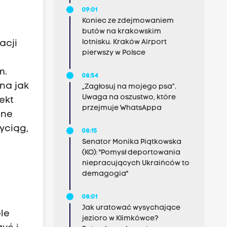
09:01
Koniec ze zdejmowaniem
butów na krakowskim
lotnisku. Kraków Airport
acji
pierwszy w Polsce
m.
08:54
na jak
„Zagłosuj na mojego psa”.
Uwaga na oszustwo, które
ekt
przejmuje WhatsAppa
ane
yciąg,
08:15
Senator Monika Piątkowska
(KO): "Pomysł deportowania
niepracujących Ukraińców to
demagogia"
08:01
Jak uratować wysychające
le
jezioro w Klimkówce?