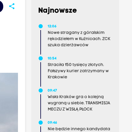
share
Najnowsze
12:06
Nowe stragany z góralskim
rękodziełem w Kuźnicach. ZCK
szuka dzierżawców
10:54
Straciła 150 tysięcy złotych.
Fałszywy kurier zatrzymany w
Krakowie
09:47
Wisła Kraków gra o kolejną
wygraną u siebie. TRANSMISJA
MECZU Z WISŁĄ PŁOCK
09:46
Nie będzie innego kandydata