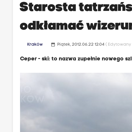
Starosta tatrzańs
odkłamać wizeru
date_range
Kraków
Piątek, 2012.06.22 12:04
( Edytowany P
Ceper - ski: to nazwa zupełnie nowego sz