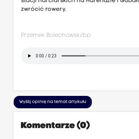
stacji narciarskich na Harendzie i Guba
zwrócić rowery.
Przemek Bolechowski/bp
Wyślij opinię na temat artykułu
Komentarze (0)