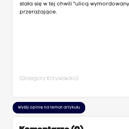
stała się w tej chwili "ulicą wymordowany
przerażające.
(Grzegorz Krzywak/ko)
Wyślij opinię na temat artykułu