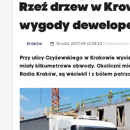
Rzeź drzew w Kro
wygody dewelope
date_range
Kraków
Środa, 2017.09.13 08:22
( Edytowany P
Przy ulicy Czyżewskiego w Krakowie wycię
miały kilkumetrowe obwody. Okoliczni mi
Radia Kraków, są wściekli i z bólem patrz