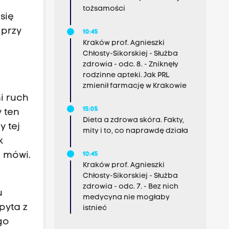
tożsamości
się
 przy
10:45
Kraków prof. Agnieszki
Chłosty-Sikorskiej - Służba
zdrowia - odc. 8. - Zniknęły
rodzinne apteki. Jak PRL
j
zmienił farmację w Krakowie
ni ruch
15:05
 ten
Dieta a zdrowa skóra. Fakty,
y tej
mity i to, co naprawdę działa
k
- mówi.
10:45
Kraków prof. Agnieszki
Chłosty-Sikorskiej - Służba
zdrowia - odc. 7. - Bez nich
u
medycyna nie mogłaby
pyta z
istnieć
go