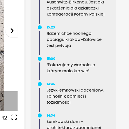
Auschwitz-Birkenau. Jest akt
oskarżenia dla działaczki
Konfederacji Korony Polskiej
15:23
›
Razem chce nocnego
pociągu Kraków–Katowice.
Jest petycja
15:00
"Pokazujemy Warhola, o
którym mało kto wie"
14:46
Język łemkowski doceniony.
To nośnik pamięci i
fot: G. Krzywak
tożsamości
crop_free
14:34
 12
Łemkowski dom –
architektura zapomnianej