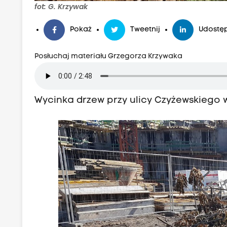
fot: G. Krzywak
Pokaż
Tweetnij
Udostęp
Posłuchaj materiału Grzegorza Krzywaka
Wycinka drzew przy ulicy Czyżewskiego 