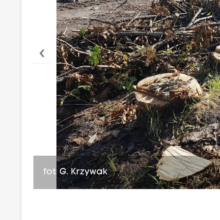
‹
fot: G. Krzywak