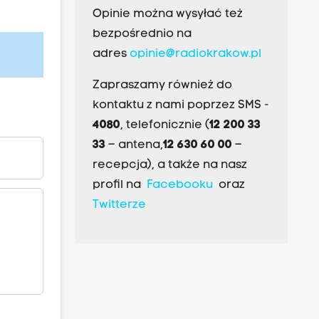
Opinie można wysyłać też
bezpośrednio na
adres
opinie@radiokrakow.pl
Zapraszamy również do
kontaktu z nami poprzez SMS -
4080
, telefonicznie (
12 200 33
33
– antena,
12 630 60 00
–
recepcja), a także na nasz
profil na
Facebooku
oraz
Twitterze