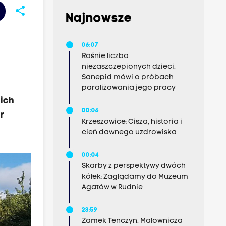
share
Najnowsze
06:07
Rośnie liczba
niezaszczepionych dzieci.
Sanepid mówi o próbach
paraliżowania jego pracy
ich
00:06
r
Krzeszowice: Cisza, historia i
cień dawnego uzdrowiska
00:04
Skarby z perspektywy dwóch
kółek: Zaglądamy do Muzeum
Agatów w Rudnie
23:59
Zamek Tenczyn. Malownicza