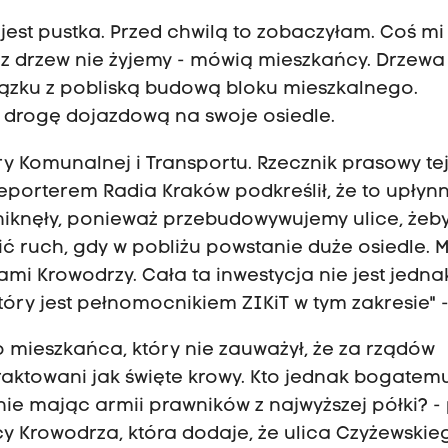
 jest pustka. Przed chwilą to zobaczyłam. Coś mi 
Bez drzew nie żyjemy - mówią mieszkańcy. Drzewa
iązku z pobliską budową bloku mieszkalnego.
 drogę dojazdową na swoje osiedle.
ry Komunalnej i Transportu. Rzecznik prasowy te
 reporterem Radia Kraków podkreślił, że to upłyn
iknęły, ponieważ przebudowywujemy ulice, żeby
ć ruch, gdy w pobliżu powstanie duże osiedle. M
mi Krowodrzy. Cała ta inwestycja nie jest jedna
który jest pełnomocnikiem ZIKiT w tym zakresie" 
 mieszkańca, który nie zauważył, że za rządów
aktowani jak święte krowy. Kto jednak bogatem
nie mając armii prawników z najwyższej półki? - 
cy Krowodrza, która dodaje, że ulica Czyżewskie