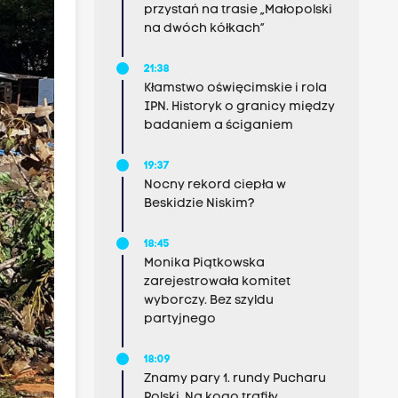
przystań na trasie „Małopolski
na dwóch kółkach”
21:38
Kłamstwo oświęcimskie i rola
IPN. Historyk o granicy między
badaniem a ściganiem
19:37
Nocny rekord ciepła w
Beskidzie Niskim?
18:45
Monika Piątkowska
zarejestrowała komitet
wyborczy. Bez szyldu
partyjnego
18:09
Znamy pary 1. rundy Pucharu
Polski. Na kogo trafiły