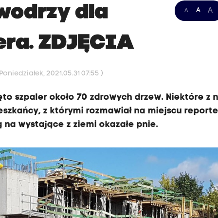
wodrzy dla
A
A
A
ra. ZDJĘCIA
oniedziałek, 2021.05.31 07:55 )
to szpaler około 70 zdrowych drzew. Niektóre z n
eszkańcy, z którymi rozmawiał na miejscu reporte
ą na wystające z ziemi okazałe pnie.