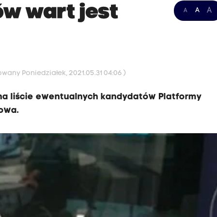
w wart jest
A
A
A
owany Poniedziałek, 2021.05.31 04:06 )
 na liście ewentualnych kandydatów Platformy
kowa.