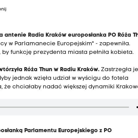
nij
 na antenie Radia Kraków europosłanka PO Róża T
cy w Parlamanecie Europejskim" - zapewniła.
 by funkcję prezydenta miasta pełniła kobieta.
owtórzyła Róża Thun w Radiu Kraków.
Zastrzegła j
yby jednak wzięła udział w wyścigu do fotela
, że chciałaby nadać większej dynamiki Krakow
posłanką Parlamentu Europejskiego z PO