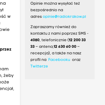
 na
Opinie można wysyłać też
ył
bezpośrednio na
ość w
adres
opinie@radiokrakow.pl
a
Zapraszamy również do
kowie
kontaktu z nami poprzez SMS -
4080
, telefonicznie (
12 200 33
33
– antena,
12 630 60 00
–
 przez
recepcja), a także na nasz
profil na
Facebooku
oraz
Twitterze
 znam
, żeby
 może
encjał,