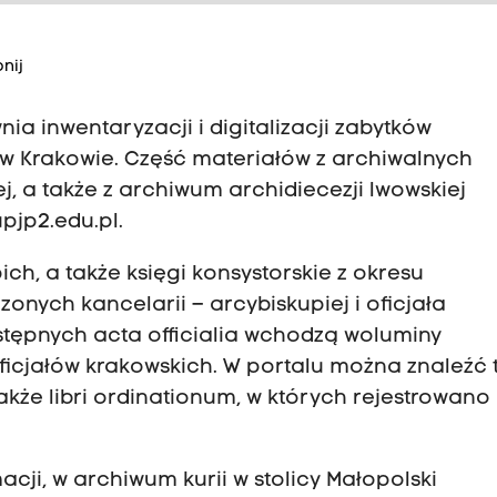
nij
a inwentaryzacji i digitalizacji zabytków
 w Krakowie. Część materiałów z archiwalnych
j, a także z archiwum archidiecezji lwowskiej
pjp2.edu.pl
.
ch, a także księgi konsystorskie z okresu
onych kancelarii – arcybiskupiej i oficjała
ostępnych acta officialia wchodzą woluminy
icjałów krakowskich. W portalu można znaleźć 
także libri ordinationum, w których rejestrowano
acji, w archiwum kurii w stolicy Małopolski