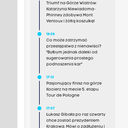
Triumf na Górze Wiatrów:
Katarzyna Niewiadoma-
Phinney zdobywa Mont
Ventoux i żółtą koszulkę!
18:08
Co może zatrzymać
przestępstwa z nienawiści?
"Byłbym jednak daleki od
sugerowania prostego
podnoszenia kar"
17:13
Pasjonujący finisz na górze
Kocierz na mecie 5. etapu
Tour de Pologne
17:07
Łukasz Gibała po raz czwarty
chce zostać prezydentem
Krakowa. Mówi o zadłużeniu i