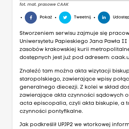
fot. mat. prasowe CAAK
Pokaż
Tweetnij
Udostęp
Stworzeniem serwisu zajmuje się pracowni
Uniwersytetu Papieskiego Jana Pawła II
zasobów krakowskiej kurii metropolitalne
dostępnych jest już pod adresem:
caak.u
Znaleźć tam można akta wizytacji biskupi
staropolskiego, zawierające wpisy połącz
generalnego diecezji. Z kolei w skład d
zawierające akta czynności sądowych of
acta episcopalia, czyli akta biskupie, a 
czynności pontyfikalne.
Jak podkreślił UPJP2 we wtorkowej inform