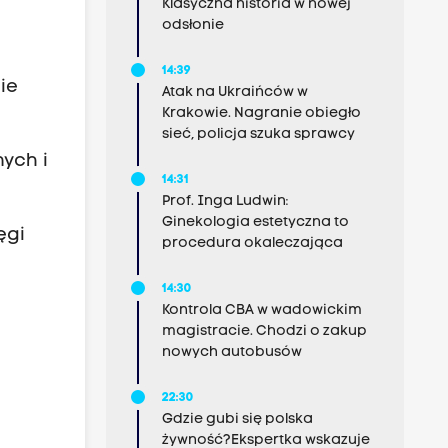
Klasyczna historia w nowej
odsłonie
14:39
ie
Atak na Ukraińców w
Krakowie. Nagranie obiegło
sieć, policja szuka sprawcy
nych i
14:31
Prof. Inga Ludwin:
Ginekologia estetyczna to
ęgi
procedura okaleczająca
14:30
Kontrola CBA w wadowickim
magistracie. Chodzi o zakup
nowych autobusów
e
22:30
Gdzie gubi się polska
żywność?Ekspertka wskazuje