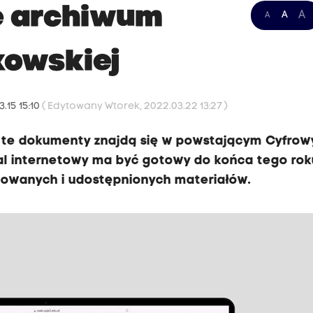
e archiwum
A
A
A
kowskiej
.15 15:10
( Edytowany Wtorek, 2022.03.22 13:27 )
in. te dokumenty znajdą się w powstającym Cyfro
tal internetowy ma być gotowy do końca tego rok
anowanych i udostępnionych materiałów.