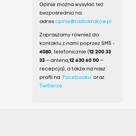
Opinie można wysyłać też
bezpośrednio na
adres
opinie@radiokrakow.pl
Zapraszamy również do
kontaktu z nami poprzez SMS -
4080
, telefonicznie (
12 200 33
33
– antena,
12 630 60 00
–
recepcja), a także na nasz
profil na
Facebooku
oraz
Twitterze