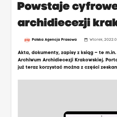
Powstaje cyfrow
archidiecezji kra
date_range
Polska Agencja Prasowa
Wtorek, 2022.03
Akta, dokumenty, zapisy z ksiąg – te m.
Archiwum Archidiecezji Krakowskiej. Por
już teraz korzystać można z części zesk