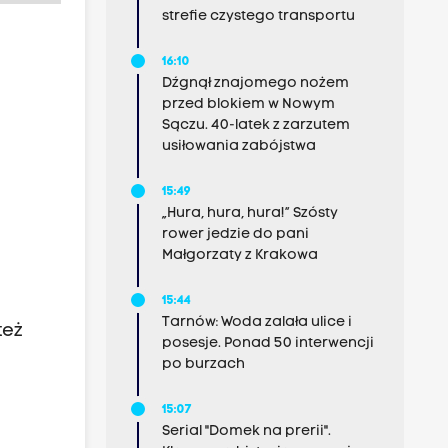
strefie czystego transportu
16:10
Dźgnął znajomego nożem
przed blokiem w Nowym
Sączu. 40-latek z zarzutem
usiłowania zabójstwa
15:49
„Hura, hura, hura!” Szósty
rower jedzie do pani
Małgorzaty z Krakowa
15:44
Tarnów: Woda zalała ulice i
też
posesje. Ponad 50 interwencji
po burzach
15:07
Serial "Domek na prerii".