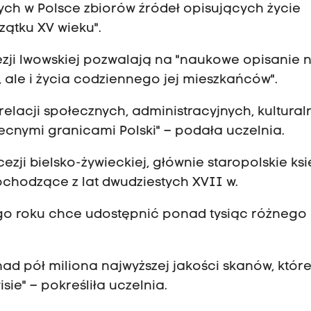
ych w Polsce zbiorów źródeł opisujących życie
zątku XV wieku".
ezji lwowskiej pozwalają na "naukowe opisanie n
j, ale i życia codziennego jej mieszkańców".
elacji społecznych, administracyjnych, kultural
ymi granicami Polski" – podała uczelnia.
zji bielsko-żywieckiej, głównie staropolskie ksi
pochodzące z lat dwudziestych XVII w.
ego roku chce udostępnić ponad tysiąc różnego
nad pół miliona najwyższej jakości skanów, któr
ie" – pokreśliła uczelnia.