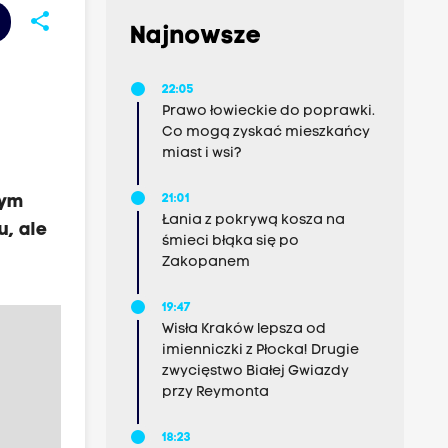
share
Najnowsze
22:05
Prawo łowieckie do poprawki.
Co mogą zyskać mieszkańcy
miast i wsi?
wym
21:01
Łania z pokrywą kosza na
u, ale
śmieci błąka się po
Zakopanem
19:47
Wisła Kraków lepsza od
imienniczki z Płocka! Drugie
zwycięstwo Białej Gwiazdy
przy Reymonta
18:23