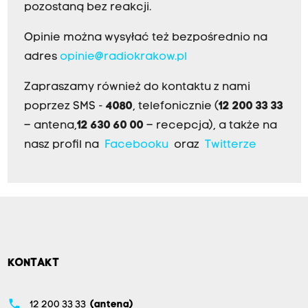
pozostaną bez reakcji.
Opinie można wysyłać też bezpośrednio na
adres
opinie@radiokrakow.pl
Zapraszamy również do kontaktu z nami
poprzez SMS -
4080
, telefonicznie (
12 200 33 33
– antena,
12 630 60 00
– recepcja), a także na
nasz profil na
Facebooku
oraz
Twitterze
KONTAKT
phone
12 200 33 33
(antena)