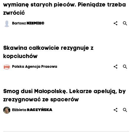
wymianę starych pieców. Pieniądze trzeba
zwrócić
search
share
Bartosz
NIEMIEC
Skawina całkowicie rezygnuje z
kopciuchów
search
share
Polska Agencja Prasowa
Smog dusi Małopolskę. Lekarze apelują, by
zrezygnować ze spacerów
search
share
Elżbieta
RACZYŃSKA