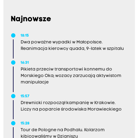
Najnowsze
18:15
Dwa poważne wypadki w Małopolsce.
Reanimacja kierowcy quada, 9-latek w szpitalu
16:31
Pikieta przeciw transportowi konnemu do
Morskiego Oka; wozacy zarzucają aktywistom
manipulacje
15:57
Drewnicki rozpoczął kampanię w Krakowie.
Liczy na poparcie środowiska Morawieckiego
15:28
Tour de Pologne na Podhalu. Kolarzom
kibicowaliśmy w Dzianiszu