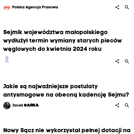
search
share
Polska Agencja Prasowa
Sejmik województwa małopolskiego
wydłużył termin wymiany starych pieców
węglowych do kwietnia 2024 roku
search
share
Jakie są najważniejsze postulaty
antysmogowe na obecną kadencję Sejmu?
search
share
Jacek
BAŃKA
Nowy Sącz nie wykorzystał pełnej dotacji na