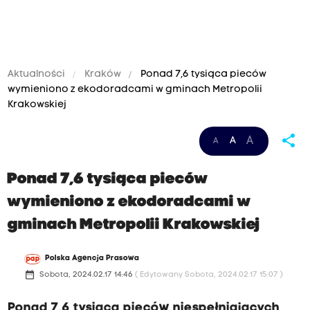
Aktualności
Kraków
Ponad 7,6 tysiąca pieców
wymieniono z ekodoradcami w gminach Metropolii
Krakowskiej
share
A
A
A
Ponad 7,6 tysiąca pieców
wymieniono z ekodoradcami w
gminach Metropolii Krakowskiej
Polska Agencja Prasowa
date_range
Sobota, 2024.02.17 14:46
( Edytowany Sobota, 2024.02.17 15:07 )
Ponad 7,6 tysiąca pieców niespełniających