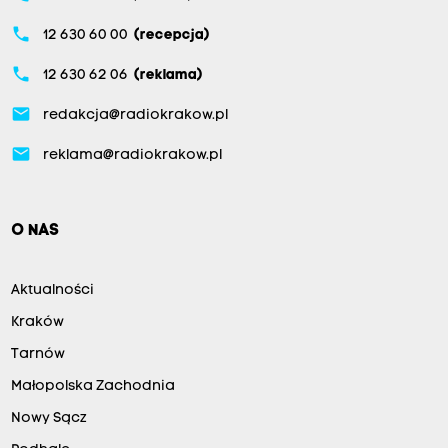
phone
12 630 60 00
(recepcja)
phone
12 630 62 06
(reklama)
email
redakcja@radiokrakow.pl
email
reklama@radiokrakow.pl
O NAS
Aktualności
Kraków
Tarnów
Małopolska Zachodnia
Nowy Sącz