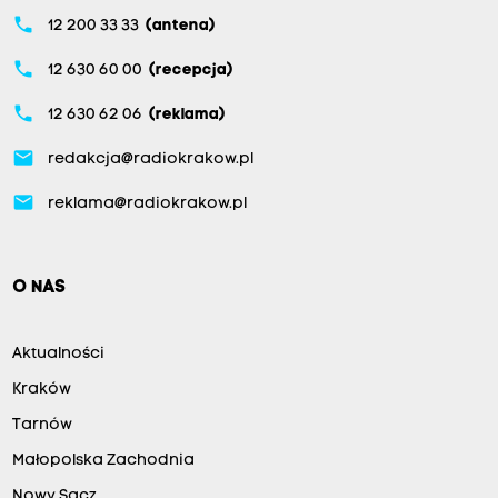
phone
12 200 33 33
(antena)
phone
12 630 60 00
(recepcja)
phone
12 630 62 06
(reklama)
email
redakcja@radiokrakow.pl
email
reklama@radiokrakow.pl
O NAS
Aktualności
Kraków
Tarnów
Małopolska Zachodnia
Nowy Sącz