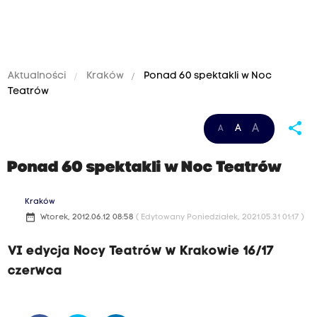
Aktualności
Kraków
Ponad 60 spektakli w Noc
Teatrów
share
A
A
A
Ponad 60 spektakli w Noc Teatrów
Kraków
date_range
Wtorek, 2012.06.12 08:58
( Edytowany Poniedziałek, 2021.05.31 01:17 )
VI edycja Nocy Teatrów w Krakowie 16/17
czerwca