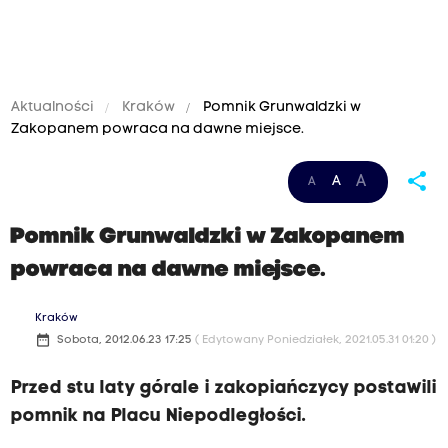
Aktualności
Kraków
Pomnik Grunwaldzki w
Zakopanem powraca na dawne miejsce.
share
A
A
A
Pomnik Grunwaldzki w Zakopanem
powraca na dawne miejsce.
Kraków
date_range
Sobota, 2012.06.23 17:25
( Edytowany Poniedziałek, 2021.05.31 01:20 )
Przed stu laty górale i zakopiańczycy postawili
pomnik na Placu Niepodległości.