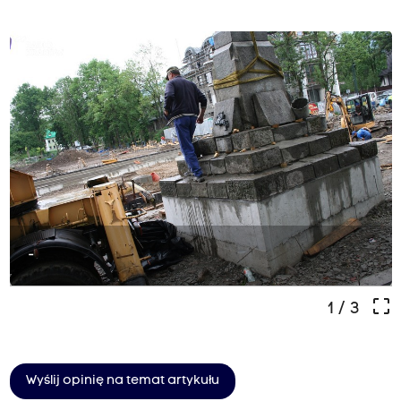
-
crop_free
1
/ 3
Wyślij opinię na temat artykułu