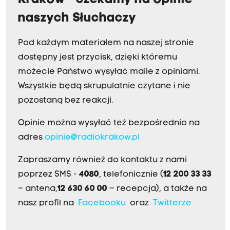
Kraków - czekamy na opinie
naszych Słuchaczy
Pod każdym materiałem na naszej stronie
dostępny jest przycisk, dzięki któremu
możecie Państwo wysyłać maile z opiniami.
Wszystkie będą skrupulatnie czytane i nie
pozostaną bez reakcji.
Opinie można wysyłać też bezpośrednio na
adres
opinie@radiokrakow.pl
Zapraszamy również do kontaktu z nami
poprzez SMS -
4080
, telefonicznie (
12 200 33 33
– antena,
12 630 60 00
– recepcja), a także na
nasz profil na
Facebooku
oraz
Twitterze