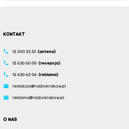
KONTAKT
phone
12 200 33 33
(antena)
phone
12 630 60 00
(recepcja)
phone
12 630 62 06
(reklama)
email
redakcja@radiokrakow.pl
email
reklama@radiokrakow.pl
O NAS