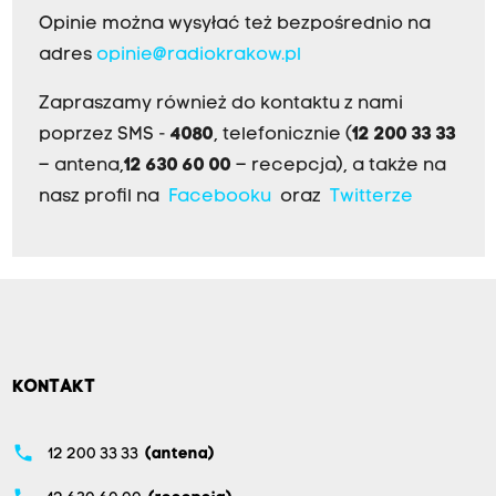
Opinie można wysyłać też bezpośrednio na
adres
opinie@radiokrakow.pl
Zapraszamy również do kontaktu z nami
poprzez SMS -
4080
, telefonicznie (
12 200 33 33
– antena,
12 630 60 00
– recepcja), a także na
nasz profil na
Facebooku
oraz
Twitterze
KONTAKT
phone
12 200 33 33
(antena)