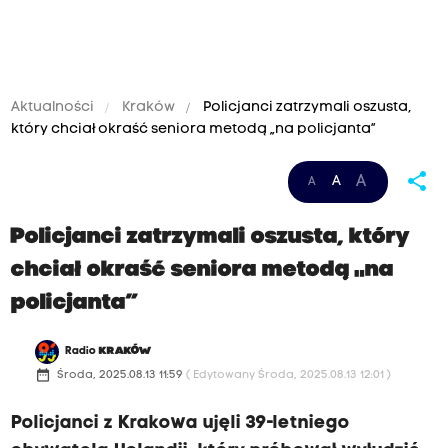
Aktualności
Kraków
Policjanci zatrzymali oszusta,
który chciał okraść seniora metodą „na policjanta”
share
A
A
A
Policjanci zatrzymali oszusta, który
chciał okraść seniora metodą „na
policjanta”
Radio
KRAKÓW
date_range
Środa, 2025.08.13 11:59
( Edytowany Środa, 2025.08.13 12:01 )
Policjanci z Krakowa ujęli 39-letniego