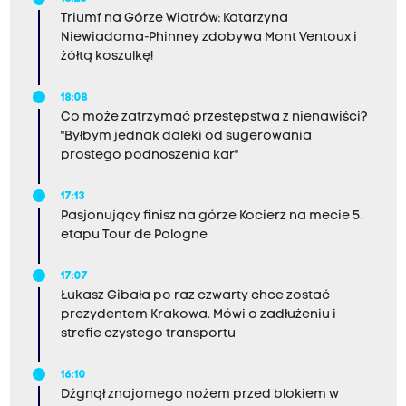
Triumf na Górze Wiatrów: Katarzyna
Niewiadoma-Phinney zdobywa Mont Ventoux i
żółtą koszulkę!
18:08
Co może zatrzymać przestępstwa z nienawiści?
"Byłbym jednak daleki od sugerowania
prostego podnoszenia kar"
17:13
Pasjonujący finisz na górze Kocierz na mecie 5.
etapu Tour de Pologne
17:07
Łukasz Gibała po raz czwarty chce zostać
prezydentem Krakowa. Mówi o zadłużeniu i
strefie czystego transportu
16:10
Dźgnął znajomego nożem przed blokiem w