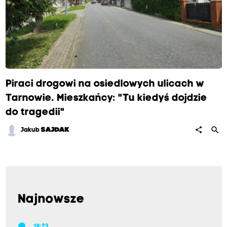
Piraci drogowi na osiedlowych ulicach w
Tarnowie. Mieszkańcy: "Tu kiedyś dojdzie
do tragedii"
search
share
Jakub
SAJDAK
Najnowsze
18:23