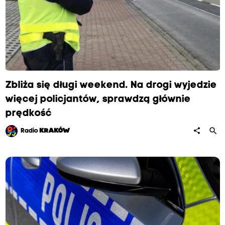
Zbliża się długi weekend. Na drogi wyjedzie
więcej policjantów, sprawdzą głównie
prędkość
search
share
Radio
KRAKÓW