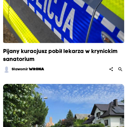
Pijany kuracjusz pobił lekarza w krynickim
sanatorium
search
share
Sławomir
WRONA