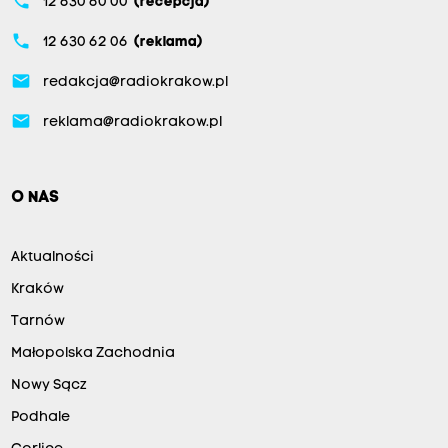
phone
12 630 60 00
(recepcja)
phone
12 630 62 06
(reklama)
email
redakcja@radiokrakow.pl
email
reklama@radiokrakow.pl
O NAS
Aktualności
Kraków
Tarnów
Małopolska Zachodnia
Nowy Sącz
Podhale