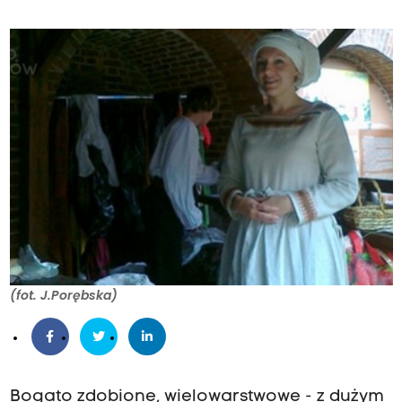
(fot. J.Porębska)
Bogato zdobione, wielowarstwowe - z dużym