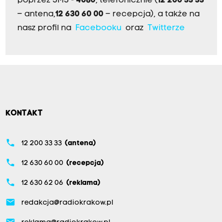
poprzez SMS -
4080
, telefonicznie (
12 200 33 33
– antena,
12 630 60 00
– recepcja), a także na
nasz profil na
Facebooku
oraz
Twitterze
KONTAKT
phone
12 200 33 33
(antena)
phone
12 630 60 00
(recepcja)
phone
12 630 62 06
(reklama)
email
redakcja@radiokrakow.pl
email