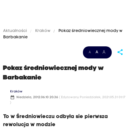
Aktualności
Kraków
Pokaz średniowiecznej mody w
Barbakanie
share
A
A
A
Pokaz średniowiecznej mody w
Barbakanie
Kraków
date_range
Niedziela, 2012.06.10 20:36
( Edytowany Poniedziałek, 2021.05.31 01:17
)
To w Średniowieczu odbyła sie pierwsza
rewolucja w modzie