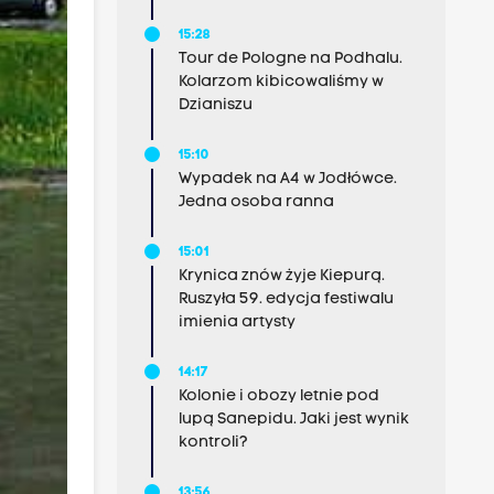
15:28
Tour de Pologne na Podhalu.
Kolarzom kibicowaliśmy w
Dzianiszu
15:10
Wypadek na A4 w Jodłówce.
Jedna osoba ranna
15:01
Krynica znów żyje Kiepurą.
Ruszyła 59. edycja festiwalu
imienia artysty
14:17
Kolonie i obozy letnie pod
lupą Sanepidu. Jaki jest wynik
kontroli?
13:56