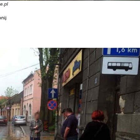
e.pl
nij