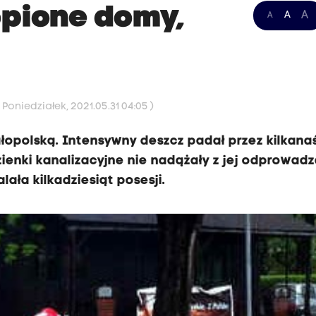
opione domy,
A
A
A
Poniedziałek, 2021.05.31 04:05 )
łopolską. Intensywny deszcz padał przez kilkana
zienki kanalizacyjne nie nadążały z jej odprowad
ała kilkadziesiąt posesji.