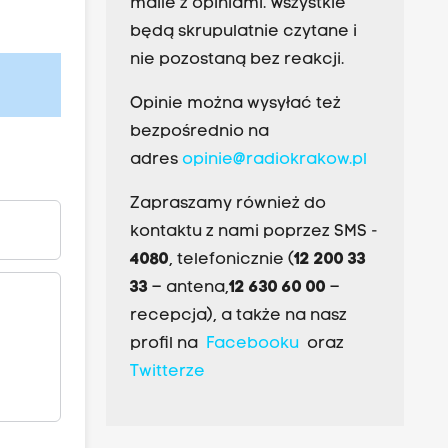
maile z opiniami. Wszystkie
będą skrupulatnie czytane i
nie pozostaną bez reakcji.
Opinie można wysyłać też
bezpośrednio na
adres
opinie@radiokrakow.pl
Zapraszamy również do
kontaktu z nami poprzez SMS -
4080
, telefonicznie (
12 200 33
33
– antena,
12 630 60 00
–
recepcja), a także na nasz
profil na
Facebooku
oraz
Twitterze