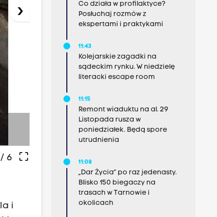
Co działa w profilaktyce?
›
Posłuchaj rozmów z
ekspertami i praktykami
11:43
Kolejarskie zagadki na
sądeckim rynku. W niedzielę
literacki escape room
11:15
Remont wiaduktu na al. 29
Listopada rusza w
Fot: www.wadowiceonline.pl
poniedziałek. Będą spore
utrudnienia
crop_free
/ 6
11:08
„Dar Życia” po raz jedenasty.
Blisko 150 biegaczy na
trasach w Tarnowie i
okolicach
a i