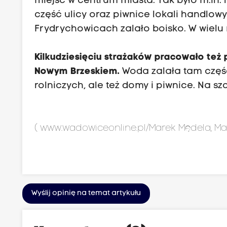
miejsc w centrum miasta. Tak było m.in. n
część ulicy oraz piwnice lokali handlow
Frydrychowicach zalało boisko. W wielu 
Kilkudziesięciu strażaków pracowało też 
Nowym Brzeskiem.
Woda zalała tam częś
rolniczych, ale też domy i piwnice. Na s
(
www.wadowiceonline.pl/Marek
Mędela, Ma
Wyślij opinię na temat artykułu