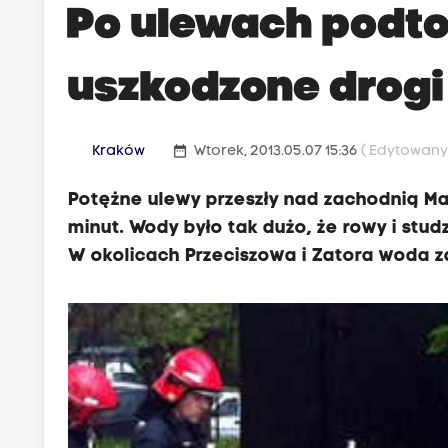
Po ulewach podt
uszkodzone drogi
date_range
Kraków
Wtorek, 2013.05.07 15:36
( Edytowany 
Potężne ulewy przeszły nad zachodnią Ma
minut. Wody było tak dużo, że rowy i stud
W okolicach Przeciszowa i Zatora woda zal