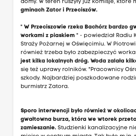
domy. W teren ruszyły już komisje, któr
gminach Zator i Przeciszów.
"
W Przeciszowie rzeka Bachórz bardzo gw
workami z piaskiem
" - powiedział Radiu 
Straży Pożarnej w Oświęcimiu. W Piotro
również trzeba było zabezpieczyć work
jest kilka lokalnych dróg. Woda zalała kilk
się też uprawy rolników. "Pracownicy Oś
szkody. Najbardziej poszkodowane rodzi
burmistrz Zatora.
Sporo interwencji było również w okolica
gwałtowna burza, która we wtorek przet
zamieszanie.
Studzienki kanalizacyjne ni