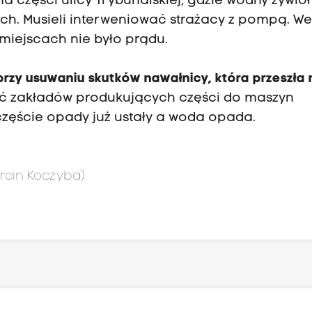
a części ulicy Trybunalskiej, gdzie wodny żywioł
ych. Musieli interweniować strażacy z pompą. W
miejscach nie było prądu.
przy usuwaniu skutków nawałnicy, która przeszła
ć zakładów produkujących części do maszyn
zczęście opady już ustały a woda opada.
rcin Koczyba)