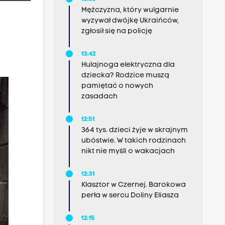
Mężczyzna, który wulgarnie
wyzywał dwójkę Ukraińców,
zgłosił się na policję
13:42
Hulajnoga elektryczna dla
dziecka? Rodzice muszą
pamiętać o nowych
zasadach
12:51
364 tys. dzieci żyje w skrajnym
ubóstwie. W takich rodzinach
nikt nie myśli o wakacjach
12:31
Klasztor w Czernej. Barokowa
perła w sercu Doliny Eliasza
12:15