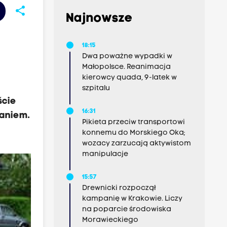
share
Najnowsze
18:15
Dwa poważne wypadki w
Małopolsce. Reanimacja
kierowcy quada, 9-latek w
szpitalu
ście
16:31
zaniem.
Pikieta przeciw transportowi
konnemu do Morskiego Oka;
wozacy zarzucają aktywistom
manipulacje
15:57
Drewnicki rozpoczął
kampanię w Krakowie. Liczy
na poparcie środowiska
Morawieckiego