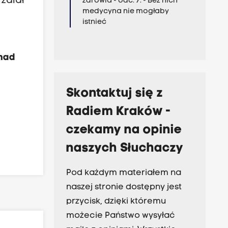
 zalał
zdrowia - odc. 7. - Bez nich
medycyna nie mogłaby
e
istnieć
 nad
Skontaktuj się z
Radiem Kraków -
czekamy na opinie
naszych Słuchaczy
Pod każdym materiałem na
naszej stronie dostępny jest
przycisk, dzięki któremu
możecie Państwo wysyłać