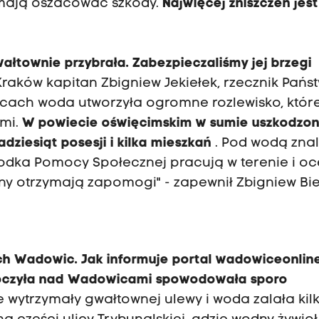
e mają oszacować szkody.
Najwięcej zniszczeń jes
ałtownie przybrała. Zabezpieczaliśmy jej brzegi
Kraków kapitan Zbigniew Jekiełek, rzecznik Pańs
wicach woda utworzyła ogromne rozlewisko, któr
ami.
W powiecie oświęcimskim w sumie uszkodzo
adziesiąt posesji i kilka mieszkań
. Pod wodą znal
rodka Pomocy Społecznej pracują w terenie i oc
ny otrzymają zapomogi" - zapewnił Zbigniew Bie
ch Wadowic. Jak informuje portal
wadowiceonline
oczyła nad
Wadowicami spowodowała sporo
e wytrzymały gwałtownej ulewy i woda zalała kil