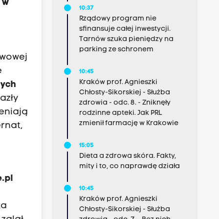
t w
10:37
Rządowy program nie
sfinansuje całej inwestycji.
Tarnów szuka pieniędzy na
parking ze schronem
twowej
e
10:45
Kraków prof. Agnieszki
nych
Chłosty-Sikorskiej - Służba
azły
zdrowia - odc. 8. - Zniknęły
eniają
rodzinne apteki. Jak PRL
zmienił farmację w Krakowie
rnat,
15:05
Dieta a zdrowa skóra. Fakty,
mity i to, co naprawdę działa
.pl
10:45
Kraków prof. Agnieszki
ka
Chłosty-Sikorskiej - Służba