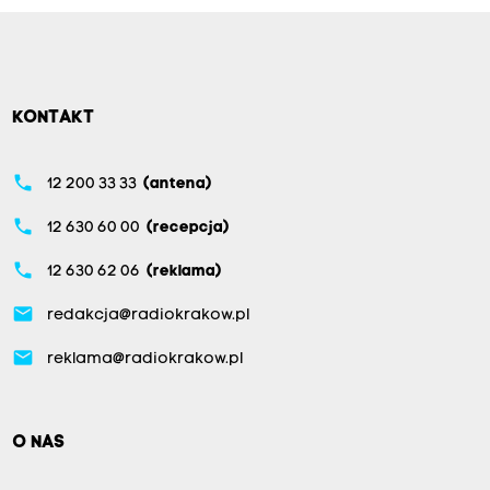
KONTAKT
phone
12 200 33 33
(antena)
phone
12 630 60 00
(recepcja)
phone
12 630 62 06
(reklama)
email
redakcja@radiokrakow.pl
email
reklama@radiokrakow.pl
O NAS