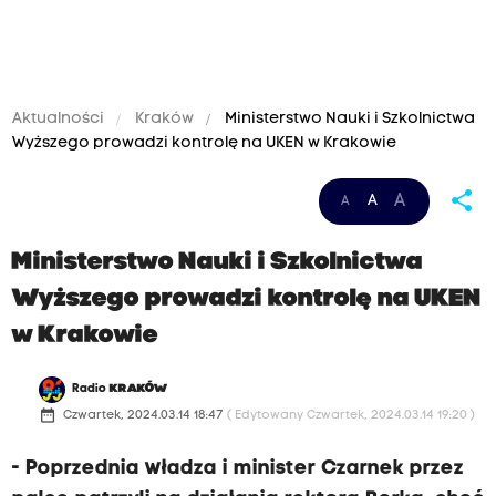
Aktualności
Kraków
Ministerstwo Nauki i Szkolnictwa
Wyższego prowadzi kontrolę na UKEN w Krakowie
share
A
A
A
Ministerstwo Nauki i Szkolnictwa
Wyższego prowadzi kontrolę na UKEN
w Krakowie
Radio
KRAKÓW
date_range
Czwartek, 2024.03.14 18:47
( Edytowany Czwartek, 2024.03.14 19:20 )
- Poprzednia władza i minister Czarnek przez