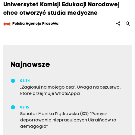
Uniwersytet Komisji Edukacji Narodowej
chce otworzyć studia medyczne
search
share
Polska Agencja Prasowa
Najnowsze
08:54
„Zagłosuj na mojego psa”. Uwaga na oszustwo,
które przejmuje WhatsAppa
08:15
Senator Monika Piątkowska (KO): "Pomysł
deportowania niepracujących Ukraińców to
demagogia"