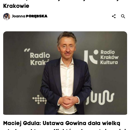
Krakowie
search
share
Joanna
PORĘBSKA
Maciej Gdula: Ustawa Gowina dała wielką