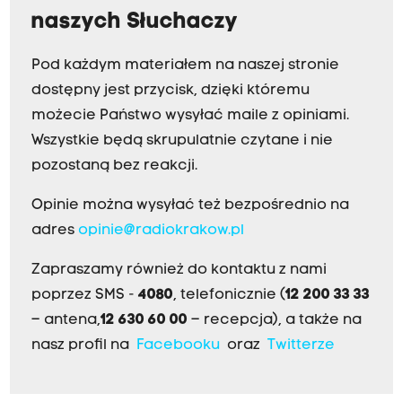
naszych Słuchaczy
Pod każdym materiałem na naszej stronie
dostępny jest przycisk, dzięki któremu
możecie Państwo wysyłać maile z opiniami.
Wszystkie będą skrupulatnie czytane i nie
pozostaną bez reakcji.
Opinie można wysyłać też bezpośrednio na
adres
opinie@radiokrakow.pl
Zapraszamy również do kontaktu z nami
poprzez SMS -
4080
, telefonicznie (
12 200 33 33
– antena,
12 630 60 00
– recepcja), a także na
nasz profil na
Facebooku
oraz
Twitterze