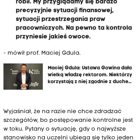
robił. My przyglądamy się bardzo
precyzyjnie sytuacji finansowej,
sytuacji przestrzegania praw
pracowniczych. Na pewno ta kontrola
przyniesie jakieś owoce.
- mówił prof. Maciej Gdula.
Maciej Gdula: Ustawa Gowina dała
wielką władzę rektorom. Niektórzy
korzystają z niej zgodnie z duchem
demokracji. Niektórzy korzystają,
jak na Uniwersytecie KEN
Wyjaśniał, że na razie nie chce zdradzać
szczegółów, bo postępowanie kontrolne jest
w toku. Pytany o sytuację, gdy o najwyższe
stanowisko na uczelni ubiega się tylko jeden