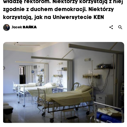
władzę rektorom. Niektórzy korzystają z niej
zgodnie z duchem demokracji. Niektórzy
korzystają, jak na Uniwersytecie KEN
search
share
Jacek
BAŃKA