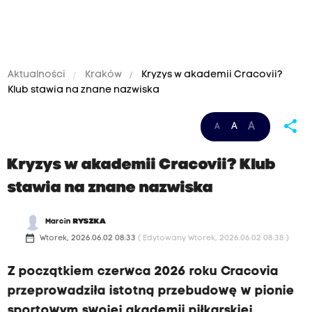
Aktualności
Kraków
Kryzys w akademii Cracovii?
Klub stawia na znane nazwiska
share
A
A
A
Kryzys w akademii Cracovii? Klub
stawia na znane nazwiska
Marcin
RYSZKA
date_range
Wtorek, 2026.06.02 08:33
( Edytowany Wtorek, 2026.06.02 08:38 )
Z początkiem czerwca 2026 roku Cracovia
przeprowadziła istotną przebudowę w pionie
sportowym swojej akademii piłkarskiej.