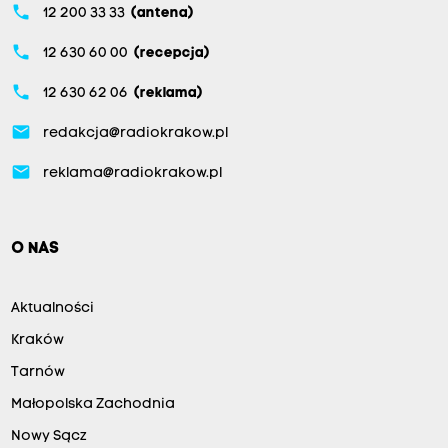
phone
12 200 33 33
(antena)
phone
12 630 60 00
(recepcja)
phone
12 630 62 06
(reklama)
email
redakcja@radiokrakow.pl
email
reklama@radiokrakow.pl
O NAS
Aktualności
Kraków
Tarnów
Małopolska Zachodnia
Nowy Sącz