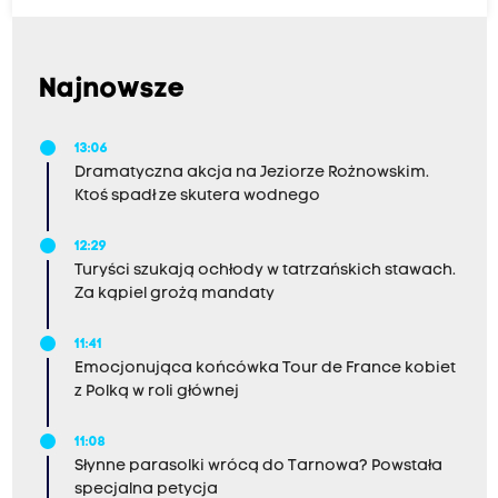
Najnowsze
13:06
Dramatyczna akcja na Jeziorze Rożnowskim.
Ktoś spadł ze skutera wodnego
12:29
Turyści szukają ochłody w tatrzańskich stawach.
Za kąpiel grożą mandaty
11:41
Emocjonująca końcówka Tour de France kobiet
z Polką w roli głównej
11:08
Słynne parasolki wrócą do Tarnowa? Powstała
specjalna petycja