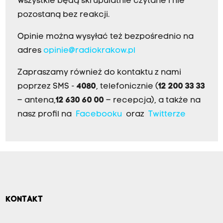
Wszystkie będą skrupulatnie czytane i nie
pozostaną bez reakcji.
Opinie można wysyłać też bezpośrednio na
adres
opinie@radiokrakow.pl
Zapraszamy również do kontaktu z nami
poprzez SMS -
4080
, telefonicznie (
12 200 33 33
– antena,
12 630 60 00
– recepcja), a także na
nasz profil na
Facebooku
oraz
Twitterze
KONTAKT