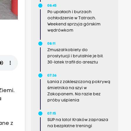
08:45
Po upałach i burzach
ochłodzenie w Tatrach.
Weekend sprzyja górskim
wędrówkom
08:11
Zmuszał kobiety do
prostytucji i brutalnie je bił.
30-latek trafił do aresztu
07:36
Łania z zakleszczoną pokrywą
śmietnika na szyi w
Ziemi.
Zakopanem. Na razie bez
a
próby uśpienia
07:15
SUP na lato! Kraków zaprasza
ane z
na bezpłatne treningi