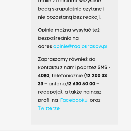
maile z opiniami. Wszystkie
będą skrupulatnie czytane i
nie pozostaną bez reakcji.
Opinie można wysyłać też
bezpośrednio na
adres
opinie@radiokrakow.pl
Zapraszamy również do
kontaktu z nami poprzez SMS -
4080
, telefonicznie (
12 200 33
33
– antena,
12 630 60 00
–
recepcja), a także na nasz
profil na
Facebooku
oraz
Twitterze