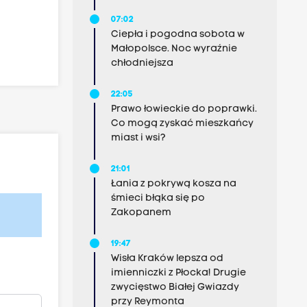
07:02
Ciepła i pogodna sobota w
Małopolsce. Noc wyraźnie
chłodniejsza
22:05
Prawo łowieckie do poprawki.
Co mogą zyskać mieszkańcy
miast i wsi?
21:01
Łania z pokrywą kosza na
śmieci błąka się po
Zakopanem
19:47
Wisła Kraków lepsza od
imienniczki z Płocka! Drugie
zwycięstwo Białej Gwiazdy
przy Reymonta