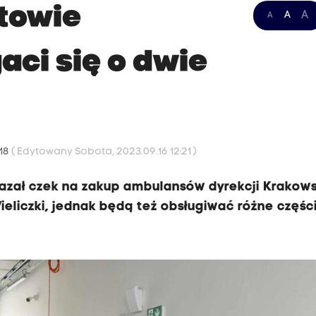
towie
A
A
A
ci się o dwie
:18
( Edytowany Sobota, 2023.09.16 12:21 )
azał czek na zakup ambulansów dyrekcji Krakow
eliczki, jednak będą też obsługiwać różne częśc