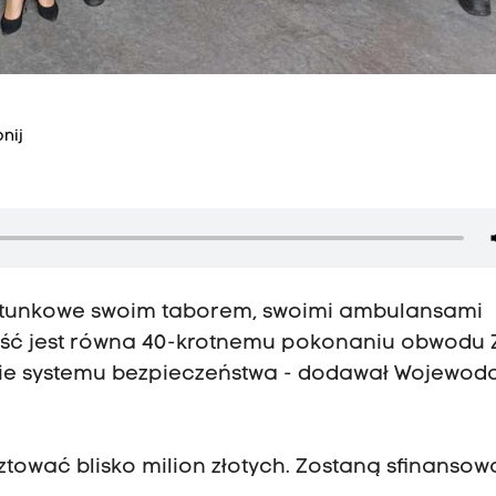
nij
Ratunkowe swoim taborem, swoimi ambulansami
głość jest równa 40-krotnemu pokonaniu obwodu 
nie systemu bezpieczeństwa - dodawał Wojewod
tować blisko milion złotych. Zostaną sfinansow