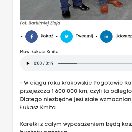
Fot. Bartłimiej Ziaja
Pokaż
Tweetnij
Udostęp
Mówi Łukasz Kmita
- W ciągu roku krakowskie Pogotowie 
przejeżdża 1 600 000 km, czyli ta odle
Dlatego niezbędne jest stałe wzmacnia
Łukasz Kmita.
Karetki z całym wyposażeniem będą kosz