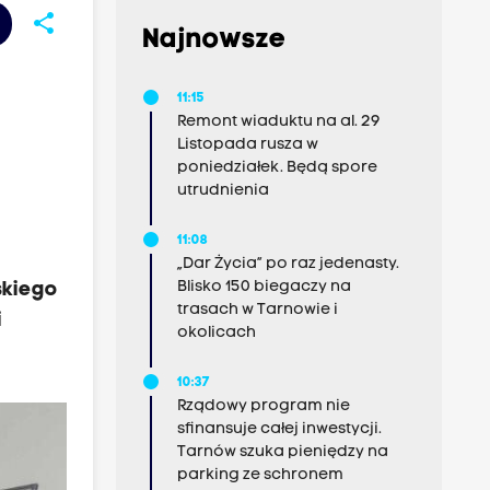
share
Najnowsze
11:15
Remont wiaduktu na al. 29
Listopada rusza w
poniedziałek. Będą spore
utrudnienia
11:08
„Dar Życia” po raz jedenasty.
Blisko 150 biegaczy na
skiego
trasach w Tarnowie i
i
okolicach
10:37
Rządowy program nie
sfinansuje całej inwestycji.
Tarnów szuka pieniędzy na
parking ze schronem