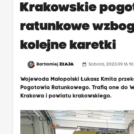
Krakowskie pogo
ratunkowe wzboga
kolejne karetki
date_range
Bartłomiej
ZIAJA
Sobota, 2023.09.16 10
Wojewoda Małopolski Łukasz Kmita przek
Pogotowia Ratunkowego. Trafią one do Wi
Krakowa i powiatu krakowskiego.