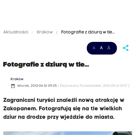
Aktualności
Kraków
Fotografie z dziurą w tle...
share
A
A
A
Fotografie z dziurą w tle...
Kraków
date_range
Wtorek, 2012.06.12 09:35
( Edytowany Poniedziałek, 2021.05.31 01:17 )
Zagraniczni turyści znaleźli nową atrakcję w
Zakopanem. Fotografują się na tle wielkich
dziur na drodze przy wjeździe do miasta.