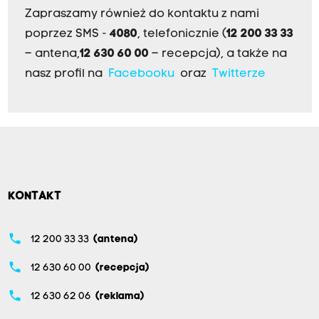
Zapraszamy również do kontaktu z nami
poprzez SMS -
4080
, telefonicznie (
12 200 33 33
– antena,
12 630 60 00
– recepcja), a także na
nasz profil na
Facebooku
oraz
Twitterze
KONTAKT
phone
12 200 33 33
(antena)
phone
12 630 60 00
(recepcja)
phone
12 630 62 06
(reklama)