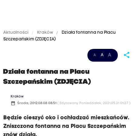
Aktualności
Kraków
Działa fontanna na Placu
Szczepańskim (ZDJĘCIA)
share
A
A
A
Działa fontanna na Placu
Szczepańskim (ZDJĘCIA)
Kraków
date_range
Środa, 2012.08.08 08:51
( Edytowany Poniedziałek, 2021.05.31 01:27 )
Będzie cieszyć oko i ochładzać mieszkańców.
Zniszczona fontanna na Placu Szczepańskim
znów działa.