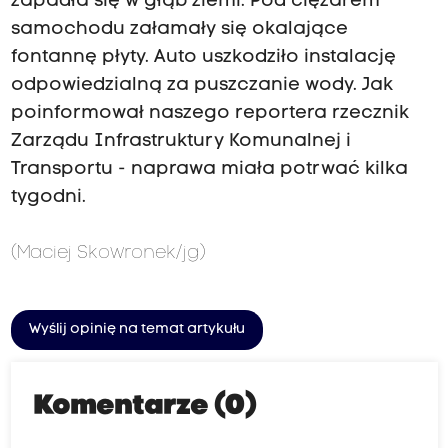
zapadła się w głąb ziemi. Pod ciężarem
samochodu załamały się okalające
fontannę płyty. Auto uszkodziło instalację
odpowiedzialną za puszczanie wody. Jak
poinformował naszego reportera rzecznik
Zarządu Infrastruktury Komunalnej i
Transportu - naprawa miała potrwać kilka
tygodni.
(Maciej Skowronek/jg)
Wyślij opinię na temat artykułu
Komentarze (0)