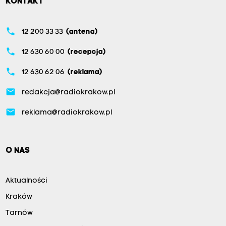
KONTAKT
phone
12 200 33 33
(antena)
phone
12 630 60 00
(recepcja)
phone
12 630 62 06
(reklama)
email
redakcja@radiokrakow.pl
email
reklama@radiokrakow.pl
O NAS
Aktualności
Kraków
Tarnów