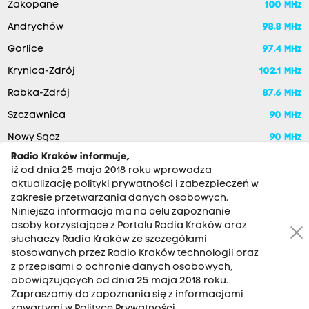
Zakopane
100 MHz
Andrychów
98.8 MHz
Gorlice
97.4 MHz
Krynica-Zdrój
102.1 MHz
Rabka-Zdrój
87.6 MHz
Szczawnica
90 MHz
Nowy Sącz
90 MHz
Radio Kraków informuje,
iż od dnia 25 maja 2018 roku wprowadza
aktualizację polityki prywatności i zabezpieczeń w
zakresie przetwarzania danych osobowych.
Niniejsza informacja ma na celu zapoznanie
osoby korzystające z Portalu Radia Kraków oraz
słuchaczy Radia Kraków ze szczegółami
stosowanych przez Radio Kraków technologii oraz
RADIO KRAKÓW SA. Aleja Juliusza Słowackiego 22, 30-007
z przepisami o ochronie danych osobowych,
Kraków
obowiązujących od dnia 25 maja 2018 roku.
Zapraszamy do zapoznania się z informacjami
Antena: 12 200 33 33
zawartymi w Polityce Prywatności.