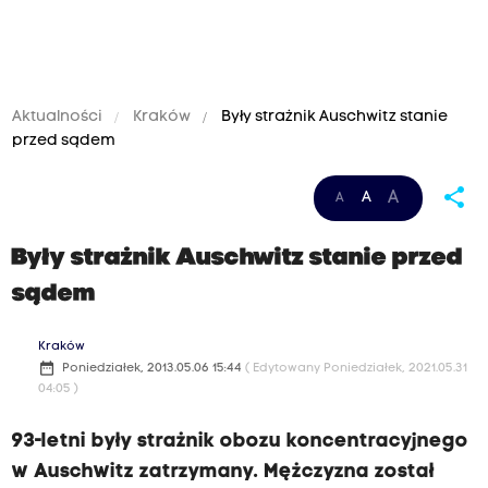
Aktualności
Kraków
Były strażnik Auschwitz stanie
przed sądem
share
A
A
A
Były strażnik Auschwitz stanie przed
sądem
Kraków
date_range
Poniedziałek, 2013.05.06 15:44
( Edytowany Poniedziałek, 2021.05.31
04:05 )
93-letni były strażnik obozu koncentracyjnego
w Auschwitz zatrzymany. Mężczyzna został