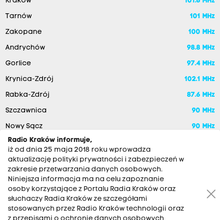
Kraków
101.6 MHz
Tarnów
101 MHz
Zakopane
100 MHz
Andrychów
98.8 MHz
Gorlice
97.4 MHz
Krynica-Zdrój
102.1 MHz
Rabka-Zdrój
87.6 MHz
Szczawnica
90 MHz
Nowy Sącz
90 MHz
Radio Kraków informuje,
iż od dnia 25 maja 2018 roku wprowadza
aktualizację polityki prywatności i zabezpieczeń w
zakresie przetwarzania danych osobowych.
Niniejsza informacja ma na celu zapoznanie
osoby korzystające z Portalu Radia Kraków oraz
słuchaczy Radia Kraków ze szczegółami
stosowanych przez Radio Kraków technologii oraz
RADIO KRAKÓW SA. Aleja Juliusza Słowackiego 22, 30-007
z przepisami o ochronie danych osobowych,