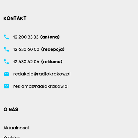
KONTAKT
phone
12 200 33 33
(antena)
phone
12 630 60 00
(recepcja)
phone
12 630 62 06
(reklama)
email
redakcja@radiokrakow.pl
email
reklama@radiokrakow.pl
O NAS
Aktualności