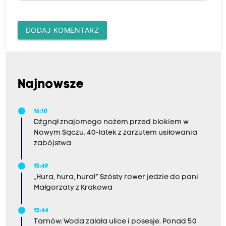
DODAJ KOMENTARZ
Najnowsze
16:10
Dźgnął znajomego nożem przed blokiem w
Nowym Sączu. 40-latek z zarzutem usiłowania
zabójstwa
15:49
„Hura, hura, hura!” Szósty rower jedzie do pani
Małgorzaty z Krakowa
15:44
Tarnów: Woda zalała ulice i posesje. Ponad 50