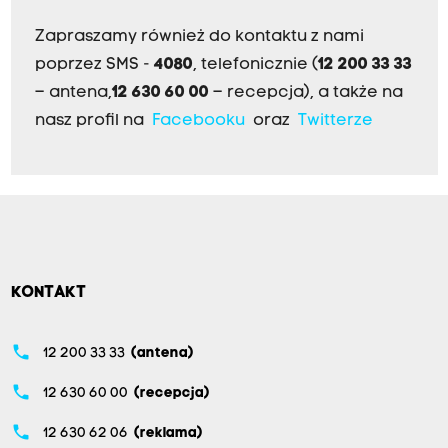
Zapraszamy również do kontaktu z nami
poprzez SMS -
4080
, telefonicznie (
12 200 33 33
– antena,
12 630 60 00
– recepcja), a także na
nasz profil na
Facebooku
oraz
Twitterze
KONTAKT
phone
12 200 33 33
(antena)
phone
12 630 60 00
(recepcja)
phone
12 630 62 06
(reklama)