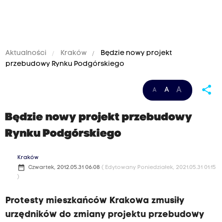
Aktualności
Kraków
Będzie nowy projekt
przebudowy Rynku Podgórskiego
share
A
A
A
Będzie nowy projekt przebudowy
Rynku Podgórskiego
Kraków
date_range
Czwartek, 2012.05.31 06:08
( Edytowany Poniedziałek, 2021.05.31 01:15
)
Protesty mieszkańców Krakowa zmusiły
urzędników do zmiany projektu przebudowy