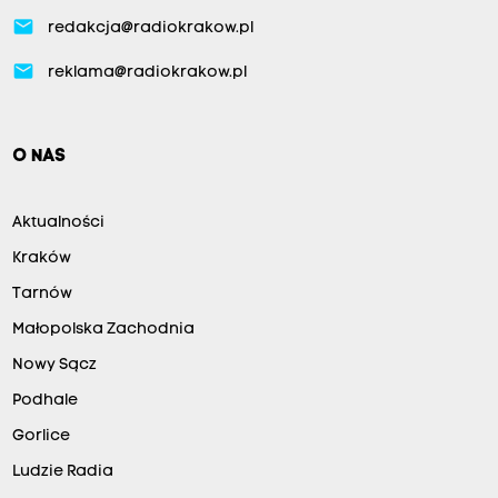
email
redakcja@radiokrakow.pl
email
reklama@radiokrakow.pl
O NAS
Aktualności
Kraków
Tarnów
Małopolska Zachodnia
Nowy Sącz
Podhale
Gorlice
Ludzie Radia