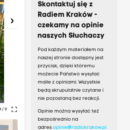
Skontaktuj się z
Radiem Kraków -
›
czekamy na opinie
naszych Słuchaczy
Pod każdym materiałem na
naszej stronie dostępny jest
przycisk, dzięki któremu
możecie Państwo wysyłać
maile z opiniami. Wszystkie
będą skrupulatnie czytane i
nie pozostaną bez reakcji.
crop_free
1
/ 9
Opinie można wysyłać też
bezpośrednio na
adres
opinie@radiokrakow.pl