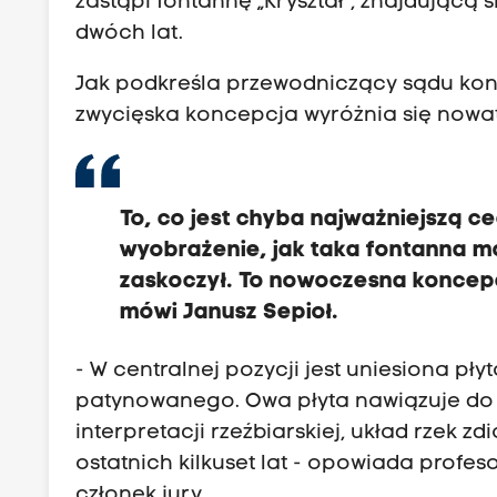
zastąpi fontannę „Kryształ”, znajdującą 
dwóch lat.
Jak podkreśla przewodniczący sądu konk
zwycięska koncepcja wyróżnia się nowa
To, co jest chyba najważniejszą c
wyobrażenie, jak taka fontanna m
zaskoczył. To nowoczesna koncepc
mówi Janusz Sepioł.
- W centralnej pozycji jest uniesiona pły
patynowanego. Owa płyta nawiązuje do 
interpretacji rzeźbiarskiej, układ rzek
ostatnich kilkuset lat - opowiada profes
członek jury.