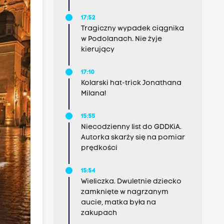
17:52
Tragiczny wypadek ciągnika
w Podolanach. Nie żyje
kierujący
17:10
Kolarski hat-trick Jonathana
Milana!
15:55
Niecodzienny list do GDDKiA.
Autorka skarży się na pomiar
prędkości
15:54
Wieliczka. Dwuletnie dziecko
zamknięte w nagrzanym
aucie, matka była na
zakupach