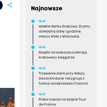
share
Najnowsze
18:49
Wielkie derby Krakowa. Znamy
dokładną datę i godzinę
meczu Wisły z Wieczystą
18:45
Książki na wakacje polecają
krakowscy księgarze
18:39
Trzęsienie ziemi przy Kałuży.
David Amdurer rezygnuje z
funkcji wiceprezesa Cracovii
18:37
Polka trzecia na etapie Tour
de France