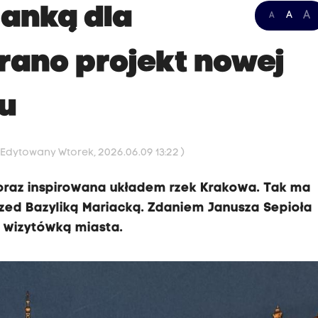
ianką dla
A
A
A
ano projekt nowej
ku
 Edytowany Wtorek, 2026.06.09 13:22 )
oraz inspirowana układem rzek Krakowa. Tak ma
zed Bazyliką Mariacką. Zdaniem Janusza Sepioła
 wizytówką miasta.