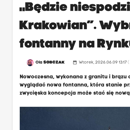
„Będzie niespodz
Krakowian”. Wybr
fontanny na Ryn
date_range
Ola
SOBCZAK
Wtorek, 2026.06.09 13:17
(
Nowoczesna, wykonana z granitu i brązu 
wyglądać nowa fontanna, która stanie pr
zwycięska koncepcja może stać się nową