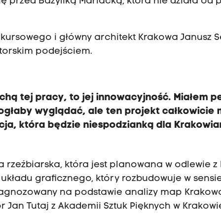
się przed Bazyliką Mariacką, która nie działa od
ursowego i główny architekt Krakowa Janusz Se
torskim podejściem.
echą tej pracy, to jej innowacyjność. Miałem 
ogłaby wyglądać, ale ten projekt całkowicie 
ja, która będzie niespodzianką dla Krakowia
ta rzeźbiarska, która jest planowana w odlewie z
układu graficznego, który rozbudowuje w sensi
 zdiagnozowany na podstawie analizy map Krakow
or Jan Tutaj z Akademii Sztuk Pięknych w Krakowi