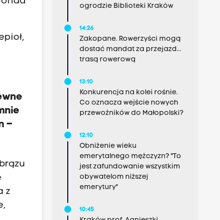
 ponad
ogrodzie Biblioteki Kraków
14:26
pioł,
Zakopane. Rowerzyści mogą
dostać mandat za przejazd...
trasą rowerową
13:10
Konkurencja na kolei rośnie.
pewne
Co oznacza wejście nowych
mnie
przewoźników do Małopolski?
n –
12:10
Obniżenie wieku
emerytalnego mężczyzn? "To
 brązu
jest zafundowanie wszystkim
obywatelom niższej
e
emerytury"
a z
e,
10:45