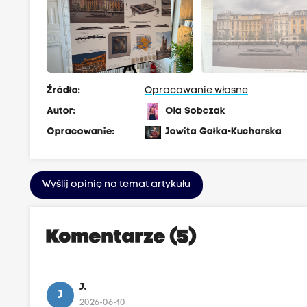
Źródło:
Opracowanie własne
Autor:
Ola Sobczak
Opracowanie:
Jowita Gałka-Kucharska
Wyślij opinię na temat artykułu
Komentarze (5)
J.
J
2026-06-10