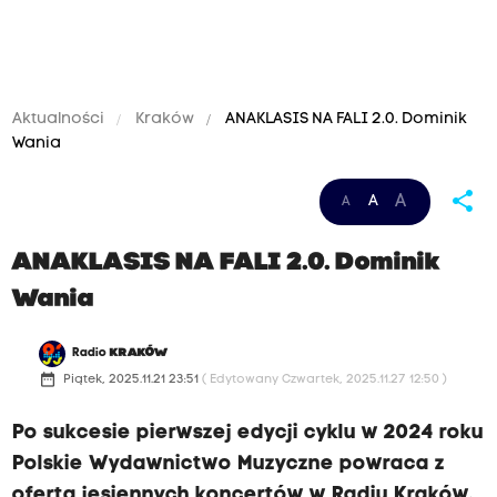
Aktualności
Kraków
ANAKLASIS NA FALI 2.0. Dominik
Wania
share
A
A
A
ANAKLASIS NA FALI 2.0. Dominik
Wania
Radio
KRAKÓW
date_range
Piątek, 2025.11.21 23:51
( Edytowany Czwartek, 2025.11.27 12:50 )
Po sukcesie pierwszej edycji cyklu w 2024 roku
Polskie Wydawnictwo Muzyczne powraca z
ofertą jesiennych koncertów w Radiu Kraków.