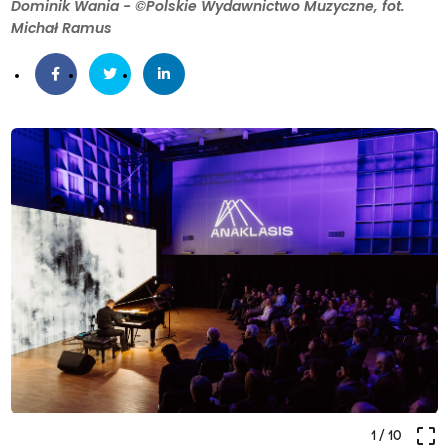
Dominik Wania - ©Polskie Wydawnictwo Muzyczne, fot.
Michał Ramus
crop_free
1
/ 10