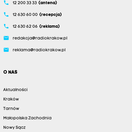
phone
12 200 33 33
(antena)
phone
12 630 60 00
(recepcja)
phone
12 630 62 06
(reklama)
email
redakcja@radiokrakow.pl
email
reklama@radiokrakow.pl
O NAS
Aktualności
Kraków
Tarnów
Małopolska Zachodnia
Nowy Sącz