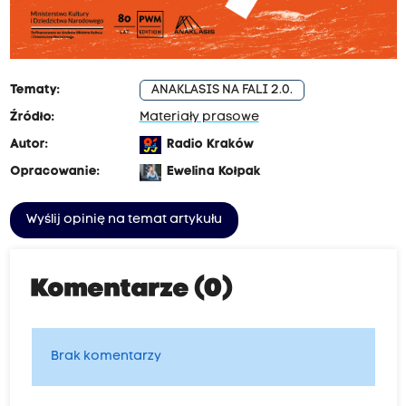
Tematy:
ANAKLASIS NA FALI 2.0.
Źródło:
Materiały prasowe
Autor:
Radio Kraków
Opracowanie:
Ewelina Kołpak
Wyślij opinię na temat artykułu
Komentarze (0)
Brak komentarzy