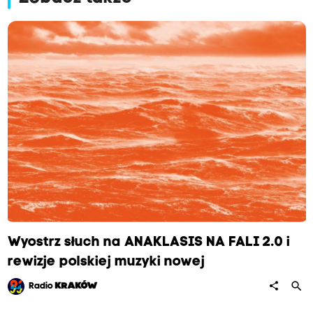
Wyostrz słuch na ANAKLASIS NA FALI 2.0 i
rewizje polskiej muzyki nowej
search
share
Radio
KRAKÓW