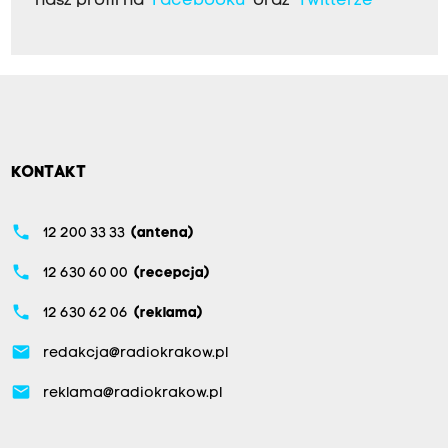
nasz profil na
Facebooku
oraz
Twitterze
KONTAKT
phone
12 200 33 33
(antena)
phone
12 630 60 00
(recepcja)
phone
12 630 62 06
(reklama)
email
redakcja@radiokrakow.pl
email
reklama@radiokrakow.pl