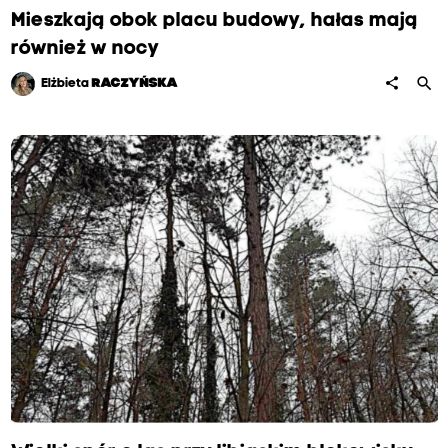
Mieszkają obok placu budowy, hałas mają
również w nocy
search
share
Elżbieta
RACZYŃSKA