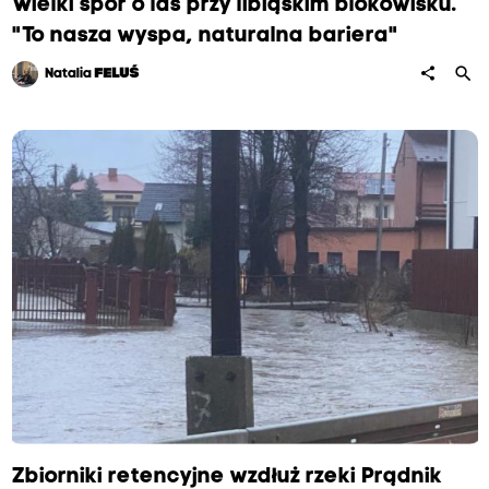
Wielki spór o las przy libiąskim blokowisku.
"To nasza wyspa, naturalna bariera"
search
share
Natalia
FELUŚ
Zbiorniki retencyjne wzdłuż rzeki Prądnik