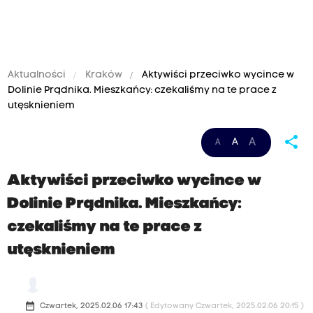
Aktualności
Kraków
Aktywiści przeciwko wycince w
Dolinie Prądnika. Mieszkańcy: czekaliśmy na te prace z
utęsknieniem
share
A
A
A
Aktywiści przeciwko wycince w
Dolinie Prądnika. Mieszkańcy:
czekaliśmy na te prace z
utęsknieniem
date_range
Czwartek, 2025.02.06 17:43
( Edytowany Czwartek, 2025.02.06 20:15 )