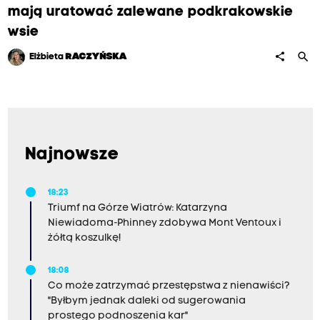
mają uratować zalewane podkrakowskie
wsie
search
share
Elżbieta
RACZYŃSKA
Najnowsze
18:23
Triumf na Górze Wiatrów: Katarzyna
Niewiadoma-Phinney zdobywa Mont Ventoux i
żółtą koszulkę!
18:08
Co może zatrzymać przestępstwa z nienawiści?
"Byłbym jednak daleki od sugerowania
prostego podnoszenia kar"