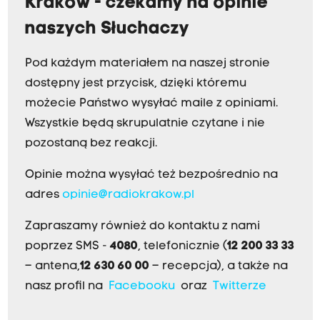
Kraków - czekamy na opinie
naszych Słuchaczy
Pod każdym materiałem na naszej stronie
dostępny jest przycisk, dzięki któremu
możecie Państwo wysyłać maile z opiniami.
Wszystkie będą skrupulatnie czytane i nie
pozostaną bez reakcji.
Opinie można wysyłać też bezpośrednio na
adres
opinie@radiokrakow.pl
Zapraszamy również do kontaktu z nami
poprzez SMS -
4080
, telefonicznie (
12 200 33 33
– antena,
12 630 60 00
– recepcja), a także na
nasz profil na
Facebooku
oraz
Twitterze