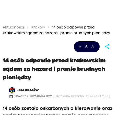
Aktualności
Kraków
14 osób odpowie przed
krakowskim sądem za hazard i pranie brudnych pieniędzy
share
A
A
A
14 osób odpowie przed krakowskim
sądem za hazard i pranie brudnych
pieniędzy
Radio
KRAKÓW
date_range
Czwartek, 2026.06.04 11:29
( Edytowany Czwartek, 2026.06.04 11:33 )
14 osób zostało oskarżonych o kierowanie oraz