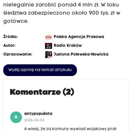
nielegalnie zarobić ponad 4 mln zł. W toku
śledztwa zabezpieczono około 900 tys. zł w
gotówce.
Źródło:
Polska Agencja Prasowa
Autor:
Radio Kraków
Opracowanie:
Justyna Polewska-Nowicka
Wyślij opinię na temat artykułu
Komentarze (2)
antypopulista
A
2026-06-06
A wiesz, że za komuny wywiad wojskowy prał