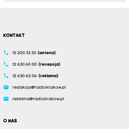
KONTAKT
phone
12 200 33 33
(antena)
phone
12 630 60 00
(recepcja)
phone
12 630 62 06
(reklama)
email
redakcja@radiokrakow.pl
email
reklama@radiokrakow.pl
O NAS