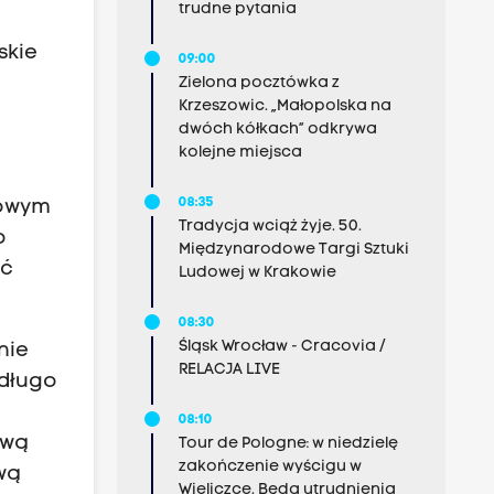
trudne pytania
skie
09:00
Zielona pocztówka z
Krzeszowic. „Małopolska na
dwóch kółkach” odkrywa
kolejne miejsca
08:35
rowym
Tradycja wciąż żyje. 50.
o
Międzynarodowe Targi Sztuki
yć
Ludowej w Krakowie
08:30
Śląsk Wrocław - Cracovia /
nie
RELACJA LIVE
edługo
08:10
ową
Tour de Pologne: w niedzielę
zakończenie wyścigu w
wą
Wieliczce. Będą utrudnienia