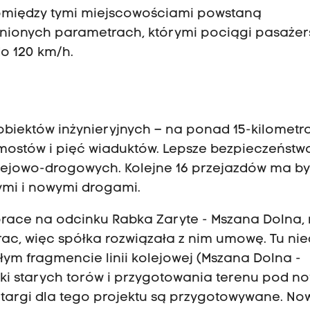
Pomiędzy tymi miejscowościami powstaną
cnionych parametrach, którymi pociągi pasażer
o 120 km/h.
biektów inżynieryjnych – na ponad 15-kilomet
 mostów i pięć wiaduktów. Lepsze bezpieczeństw
lejowo-drogowych. Kolejne 16 przejazdów ma b
ymi i nowymi drogami.
race na odcinku Rabka Zaryte - Mszana Dolna, 
c, więc spółka rozwiązała z nim umowę. Tu ni
ym fragmencie linii kolejowej (Mszana Dolna -
rki starych torów i przygotowania terenu pod n
etargi dla tego projektu są przygotowywane. No