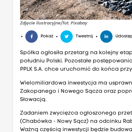
Zdjęcie ilustracyjne/fot. Pixabay
Pokaż
Tweetnij
Udostęp
Spółka ogłosiła przetarg na kolejny et
południu Polski. Pozostałe postępowani
PPLK S.A. chce uruchomić do końca przy
Wielomiliardowa inwestycja ma usprawn
Zakopanego i Nowego Sącza oraz popra
Słowacją.
Zadaniem zwycięzca ogłoszonego przetar
(Chabówka - Nowy Sącz) na odcinku Rabk
Ważną częścią inwestycji będzie budow