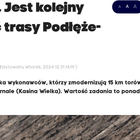
 Jest kolejny
A
A
A
 trasy Podłęże-
 Edytowany Wtorek, 2024.12.31 14:19 )
zuka wykonawców, którzy zmodernizują 15 km toró
ornale (Kasina Wielka). Wartość zadania to pona