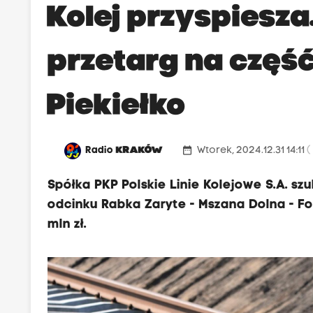
Kolej przyspiesza.
przetarg na część
Piekiełko
date_range
Radio
KRAKÓW
Wtorek, 2024.12.31 14:11
(
Spółka PKP Polskie Linie Kolejowe S.A. s
odcinku Rabka Zaryte - Mszana Dolna - F
mln zł.