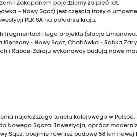
em i Zakopanem pojedziemy za pięć lat.
abówka – Nowy Sącz) jest częścią trasy o umowne
westycji PLK SA na południu kraju.
h fragmentach tego projektu (stacja Limanowa
 Klęczany - Nowy Sącz, Chabówka - Rabka Zary
ch i Rabce-Zdroju wykonawcy budują nowe mos
enia najdłuższego tunelu kolejowego w Polsce, 
do Nowego Sącza. Inwestycja, oprócz moderniza
owy Sącz, obejmie również budowę 58 km nowej li