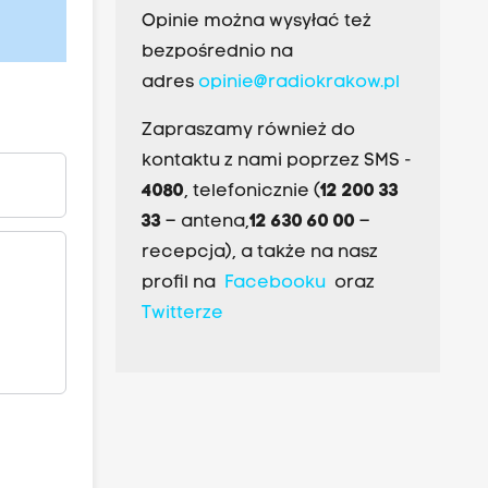
Opinie można wysyłać też
bezpośrednio na
adres
opinie@radiokrakow.pl
Zapraszamy również do
kontaktu z nami poprzez SMS -
4080
, telefonicznie (
12 200 33
33
– antena,
12 630 60 00
–
recepcja), a także na nasz
profil na
Facebooku
oraz
Twitterze