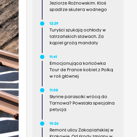
Jeziorze Rożnowskim. Ktoś
spadł ze skutera wodnego
12:29
Turyści szukają ochłody w
tatrzańskich stawach. Za
kąpiel grożą mandaty
11:41
Emocjonująca końcówka
Tour de France kobiet z Polką
w roli głównej
11:08
Słynne parasolki wrócą do
Tarnowa? Powstała specjalna
petycja
10:26
Remont ulicy Zakopiańskiej w
Krakowie. Od środy zmiany w