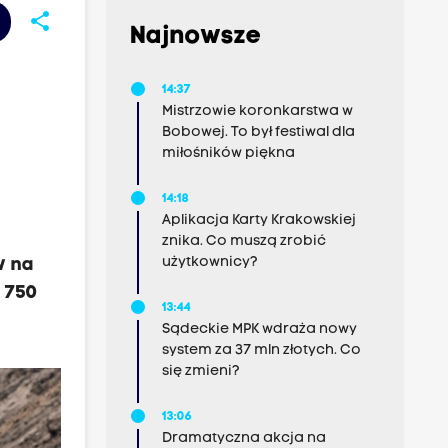
share
Najnowsze
14:37
Mistrzowie koronkarstwa w
Bobowej. To był festiwal dla
miłośników piękna
14:18
Aplikacja Karty Krakowskiej
znika. Co muszą zrobić
użytkownicy?
w na
d 750
13:44
Sądeckie MPK wdraża nowy
system za 37 mln złotych. Co
się zmieni?
13:06
Dramatyczna akcja na