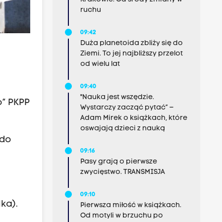
ruchu
09:42
Duża planetoida zbliży się do
Ziemi. To jej najbliższy przelot
od wielu lat
09:40
a
"Nauka jest wszędzie.
o” PKPP
Wystarczy zacząć pytać” –
Adam Mirek o książkach, które
oswajają dzieci z nauką
do
09:16
Pasy grają o pierwsze
zwycięstwo. TRANSMISJA
09:10
ka).
Pierwsza miłość w książkach.
Od motyli w brzuchu po
a