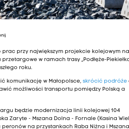
nij
ap prac przy największym projekcie kolejowym n
a przetargowe w ramach trasy „Podłęże-Piekiełk
szłego roku.
ić komunikację w Małopolsce,
skrócić podróże
wić możliwości transportu pomiędzy Polską a
gu będzie modernizacja linii kolejowej 104
a Zaryte - Mszana Dolna - Fornale (Kasina Wiel
a peronów na przystankach Raba Niżna i Mszan