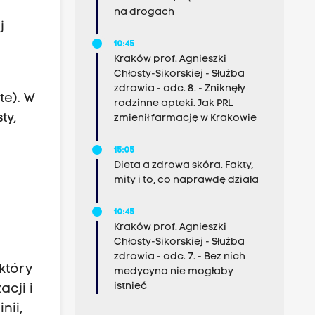
na drogach
j
10:45
Kraków prof. Agnieszki
Chłosty-Sikorskiej - Służba
,
zdrowia - odc. 8. - Zniknęły
te). W
rodzinne apteki. Jak PRL
ty,
zmienił farmację w Krakowie
15:05
Dieta a zdrowa skóra. Fakty,
mity i to, co naprawdę działa
10:45
Kraków prof. Agnieszki
Chłosty-Sikorskiej - Służba
zdrowia - odc. 7. - Bez nich
który
medycyna nie mogłaby
istnieć
cji i
nii,