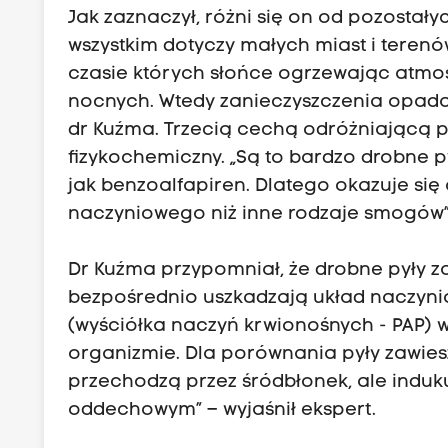
Jak zaznaczył, różni się on od pozosta
wszystkim dotyczy małych miast i terenó
czasie których słońce ogrzewając atmos
nocnych. Wtedy zanieczyszczenia opadają
dr Kuźma. Trzecią cechą odróżniającą p
fizykochemiczny. „Są to bardzo drobne 
jak benzoalfapiren. Dlatego okazuje się
naczyniowego niż inne rodzaje smogów” -
Dr Kuźma przypomniał, że drobne pyły za
bezpośrednio uszkadzają układ naczyni
(wyściółka naczyń krwionośnych - PAP) w
organizmie. Dla porównania pyły zawies
przechodzą przez śródbłonek, ale induk
oddechowym” – wyjaśnił ekspert.