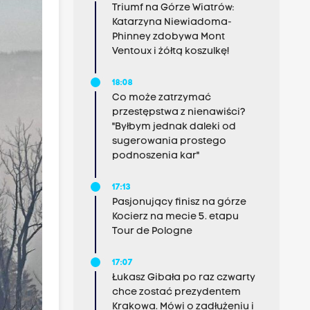
Triumf na Górze Wiatrów:
Katarzyna Niewiadoma-
Phinney zdobywa Mont
Ventoux i żółtą koszulkę!
18:08
Co może zatrzymać
przestępstwa z nienawiści?
"Byłbym jednak daleki od
sugerowania prostego
podnoszenia kar"
17:13
Pasjonujący finisz na górze
Kocierz na mecie 5. etapu
Tour de Pologne
17:07
Łukasz Gibała po raz czwarty
chce zostać prezydentem
Krakowa. Mówi o zadłużeniu i