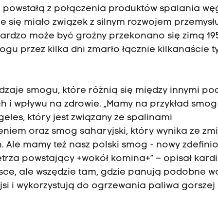
 powstałą z połączenia produktów spalania węg
e się miało związek z silnym rozwojem przemysł
k bardzo może być groźny przekonano się zimą 19
gu przez kilka dni zmarło łącznie kilkanaście t
dzaje smogu, które różnią się między innymi po
h i wpływu na zdrowie. „Mamy na przykład smog
les, który jest związany ze spalinami
iem oraz smog saharyjski, który wynika ze zm
. Ale mamy też nasz polski smog - nowy zdefini
trza powstający +wokół komina+” – opisał kardi
lsce, ale wszędzie tam, gdzie panują podobne w
si i wykorzystują do ogrzewania paliwa gorszej