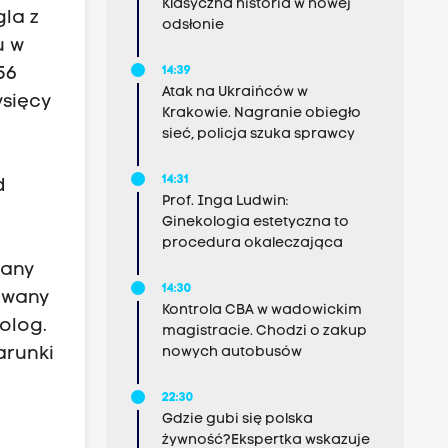
Klasyczna historia w nowej
la z
odsłonie
u w
14:39
56
Atak na Ukraińców w
ysięcy
Krakowie. Nagranie obiegło
sieć, policja szuka sprawcy
14:31
d
Prof. Inga Ludwin:
Ginekologia estetyczna to
procedura okaleczająca
iany
14:30
owany
Kontrola CBA w wadowickim
olog.
magistracie. Chodzi o zakup
nowych autobusów
arunki
22:30
Gdzie gubi się polska
żywność?Ekspertka wskazuje