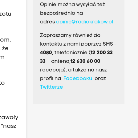
Opinie można wysyłać też
bezpośrednio na
zotu
adres
opinie@radiokrakow.pl
Zapraszamy również do
bom,
kontaktu z nami poprzez SMS -
 że
4080
, telefonicznie (
12 200 33
im
33
– antena,
12 630 60 00
–
recepcja), a także na nasz
profil na
Facebooku
oraz
to
Twitterze
zawały
 "nasz