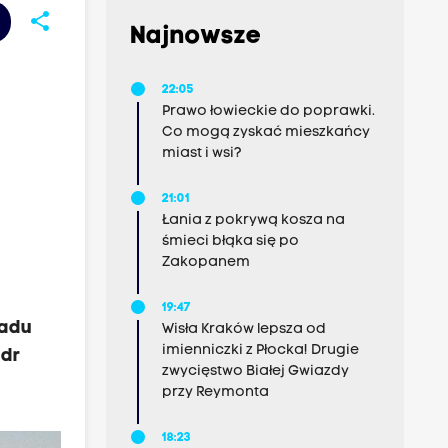
share
Najnowsze
22:05
Prawo łowieckie do poprawki.
Co mogą zyskać mieszkańcy
miast i wsi?
21:01
Łania z pokrywą kosza na
śmieci błąka się po
Zakopanem
19:47
ładu
Wisła Kraków lepsza od
imienniczki z Płocka! Drugie
 dr
zwycięstwo Białej Gwiazdy
przy Reymonta
18:23