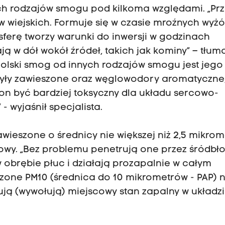
łych rodzajów smogu pod kilkoma względami. „Pr
w wiejskich. Formuje się w czasie mroźnych wyżó
ferę tworzy warunki do inwersji w godzinach
 w dół wokół źródeł, takich jak kominy” – tłum
olski smog od innych rodzajów smogu jest jego
pyły zawieszone oraz węglowodory aromatyczne,
 on być bardziej toksyczny dla układu sercowo-
 wyjaśnił specjalista.
wieszone o średnicy nie większej niż 2,5 mikrom
owy. „Bez problemu penetrują one przez śródbł
 obrębie płuc i działają prozapalnie w całym
zone PM10 (średnica do 10 mikrometrów - PAP) n
ują (wywołują) miejscowy stan zapalny w układz