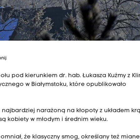
nij
łu pod kierunkiem dr. hab. Łukasza Kuźmy z Klin
dycznego w Białymstoku, które opublikowało
 najbardziej narażoną na kłopoty z układem kr
ą kobiety w młodym i średnim wieku.
omniał, że klasyczny smog, określany też mian