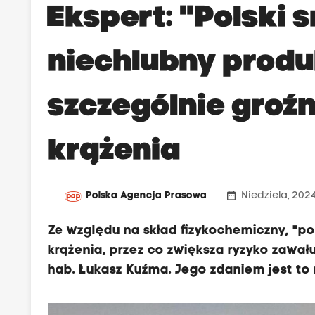
Ekspert: "Polski 
niechlubny produk
szczególnie groźn
krążenia
date_range
Polska Agencja Prasowa
Niedziela, 2024
Ze względu na skład fizykochemiczny, "po
krążenia, przez co zwiększa ryzyko zawał
hab. Łukasz Kuźma. Jego zdaniem jest to 