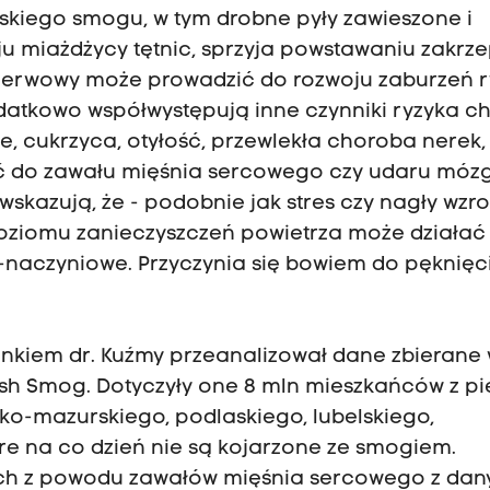
lskiego smogu, w tym drobne pyły zawieszone i
ju miażdżycy tętnic, sprzyja powstawaniu zakrz
nerwowy może prowadzić do rozwoju zaburzeń 
dodatkowo współwystępują inne czynniki ryzyka c
ze, cukrzyca, otyłość, przewlekła choroba nerek,
jść do zawału mięśnia sercowego czy udaru móz
skazują, że - podobnie jak stres czy nagły wzro
 poziomu zanieczyszczeń powietrza może działać
-naczyniowe. Przyczynia się bowiem do pęknięc
nkiem dr. Kuźmy przeanalizował dane zbierane
ish Smog. Dotyczyły one 8 mln mieszkańców z pi
o-mazurskiego, podlaskiego, lubelskiego,
re na co dzień nie są kojarzone ze smogiem.
ach z powodu zawałów mięśnia sercowego z dan