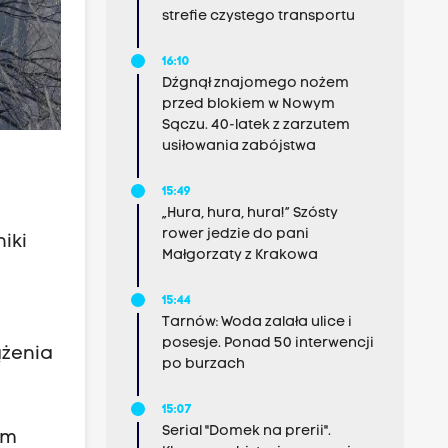
strefie czystego transportu
16:10
Dźgnął znajomego nożem
przed blokiem w Nowym
Sączu. 40-latek z zarzutem
usiłowania zabójstwa
15:49
„Hura, hura, hura!” Szósty
rower jedzie do pani
iki
Małgorzaty z Krakowa
15:44
Tarnów: Woda zalała ulice i
posesje. Ponad 50 interwencji
ążenia
po burzach
15:07
Serial "Domek na prerii".
em