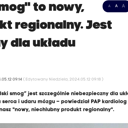
smog" to nowy,
A
A
A
t regionalny. Jest
y dla układu
.05.12 09:14
( Edytowany Niedziela, 2024.05.12 09:18 )
lski smog” jest szczególnie niebezpieczny dla uk
u serca i udaru mózgu – powiedział PAP kardiolog
nasz "nowy, niechlubny produkt regionalny".