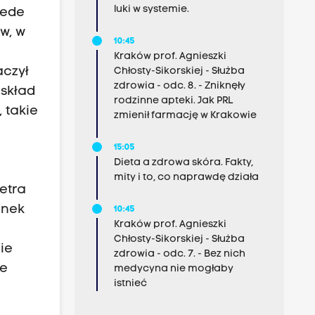
luki w systemie.
zede
w, w
10:45
Kraków prof. Agnieszki
aczył
Chłosty-Sikorskiej - Służba
zdrowia - odc. 8. - Zniknęły
 skład
rodzinne apteki. Jak PRL
 takie
zmienił farmację w Krakowie
15:05
Dieta a zdrowa skóra. Fakty,
mity i to, co naprawdę działa
etra
onek
10:45
Kraków prof. Agnieszki
Chłosty-Sikorskiej - Służba
ie
zdrowia - odc. 7. - Bez nich
ie
medycyna nie mogłaby
istnieć