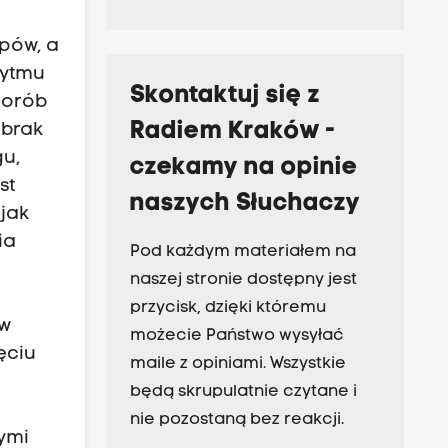
epów, a
rytmu
Skontaktuj się z
horób
Radiem Kraków -
 brak
gu,
czekamy na opinie
st
naszych Słuchaczy
 jak
ia
Pod każdym materiałem na
naszej stronie dostępny jest
przycisk, dzięki któremu
 w
możecie Państwo wysyłać
ęciu
maile z opiniami. Wszystkie
będą skrupulatnie czytane i
nie pozostaną bez reakcji.
ymi