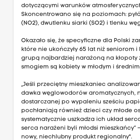
dotyczącymi warunków atmosferycznych
Skoncentrowano się na poziomach: pyłó
(NO2), dwutlenku siarki (SO2) i tlenku wę
Okazało się, że specyficzne dla Polski 
które nie ukończyły 65 lat niż seniorom 
grupą najbardziej narażoną na kłopoty
smogiem są kobiety w młodym i średnim 
„Jeśli przeciętny mieszkaniec analizowa
dawka węglowodorów aromatycznych, n
dostarczanej po wypaleniu sześciu papi
pochłaniają również dzieci czy młode os
systematycznie uszkadza ich układ serc
serca narażeni byli młodsi mieszkańcy” –
nowy, niechlubny produkt regionalny".