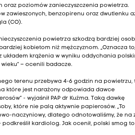
 oraz poziomów zanieczyszczenia powietrza.
w zawieszonych, benzopirenu oraz dwutlenku a
gla (CO).
zanieczyszczenia powietrza szkodzą bardziej oso
i bardziej kobietom niż mężczyznom. „Oznacza to,
 z układem krążenia w wyniku oddychania polsk
wieku” – ocenili badacze.
nego terenu przebywa 4-6 godzin na powietrzu, 
a które jest narażony odpowiada dawce
erosów” - wyjaśnił PAP dr Kuźma. Taką dawkę
oby, które nie palą aktywnie papierosów. „To
owo-naczyniowy, dlatego odnotowaliśmy, że na 
 podkreślił kardiolog. Jak ocenił, polski smog to