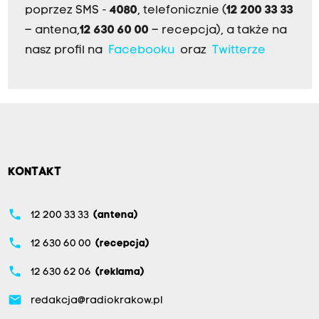
poprzez SMS -
4080
, telefonicznie (
12 200 33 33
– antena,
12 630 60 00
– recepcja), a także na
nasz profil na
Facebooku
oraz
Twitterze
KONTAKT
phone
12 200 33 33
(antena)
phone
12 630 60 00
(recepcja)
phone
12 630 62 06
(reklama)
email
redakcja@radiokrakow.pl