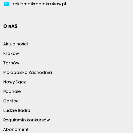
email
reklama@radiokrakow.pl
O NAS
Aktualności
Kraków
Tarnów
Małopolska Zachodnia
Nowy Sącz
Podhale
Gorlice
Ludzie Radia
Regulamin konkursów
Abonament