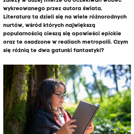
zależy w dużej mierze od oczekiwań wobec
wykreowanego przez autora świata.
Literatura ta dzieli się na wiele różnorodnych
nurtów, wśród których największą
popularnością cieszą się opowieści epickie
oraz te osadzone w realiach metropolii. Czym
się różnią te dwa gatunki fantastyki?