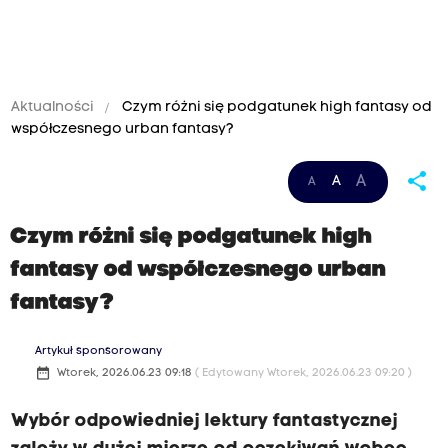
Aktualności
Czym różni się podgatunek high fantasy od
współczesnego urban fantasy?
share
A
A
A
Czym różni się podgatunek high
fantasy od współczesnego urban
fantasy?
Artykuł sponsorowany
date_range
Wtorek, 2026.06.23 09:18
( Edytowany Wtorek, 2026.06.23 09:20 )
Wybór odpowiedniej lektury fantastycznej