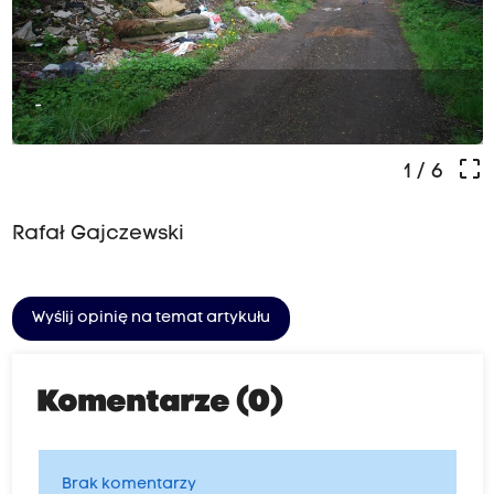
-
crop_free
1
/ 6
Rafał Gajczewski
Wyślij opinię na temat artykułu
Komentarze (0)
Brak komentarzy