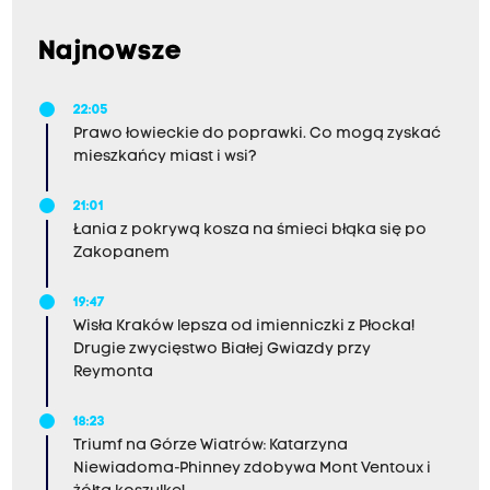
Najnowsze
22:05
Prawo łowieckie do poprawki. Co mogą zyskać
mieszkańcy miast i wsi?
21:01
Łania z pokrywą kosza na śmieci błąka się po
Zakopanem
19:47
Wisła Kraków lepsza od imienniczki z Płocka!
Drugie zwycięstwo Białej Gwiazdy przy
Reymonta
18:23
Triumf na Górze Wiatrów: Katarzyna
Niewiadoma-Phinney zdobywa Mont Ventoux i