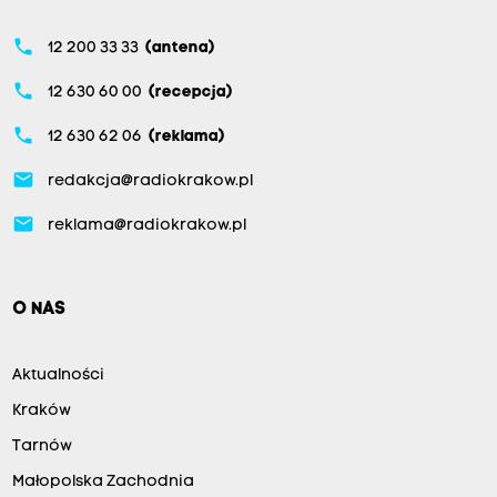
phone
12 200 33 33
(antena)
phone
12 630 60 00
(recepcja)
phone
12 630 62 06
(reklama)
email
redakcja@radiokrakow.pl
email
reklama@radiokrakow.pl
O NAS
Aktualności
Kraków
Tarnów
Małopolska Zachodnia