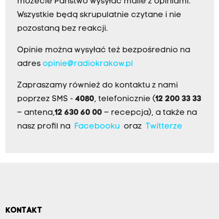
możecie Państwo wysyłać maile z opiniami.
Wszystkie będą skrupulatnie czytane i nie
pozostaną bez reakcji.
Opinie można wysyłać też bezpośrednio na
adres
opinie@radiokrakow.pl
Zapraszamy również do kontaktu z nami
poprzez SMS -
4080
, telefonicznie (
12 200 33 33
– antena,
12 630 60 00
– recepcja), a także na
nasz profil na
Facebooku
oraz
Twitterze
KONTAKT