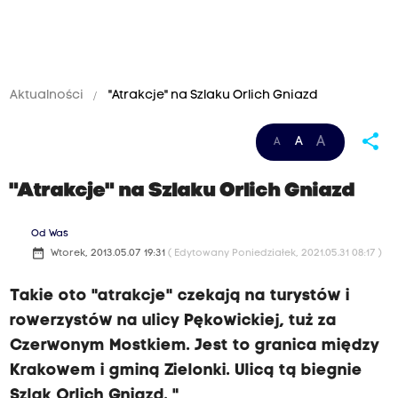
Aktualności
"Atrakcje" na Szlaku Orlich Gniazd
share
A
A
A
"Atrakcje" na Szlaku Orlich Gniazd
Od Was
date_range
Wtorek, 2013.05.07 19:31
( Edytowany Poniedziałek, 2021.05.31 08:17 )
Takie oto "atrakcje" czekają na turystów i
rowerzystów na ulicy Pękowickiej, tuż za
Czerwonym Mostkiem. Jest to granica między
Krakowem i gminą Zielonki. Ulicą tą biegnie
Szlak Orlich Gniazd. "