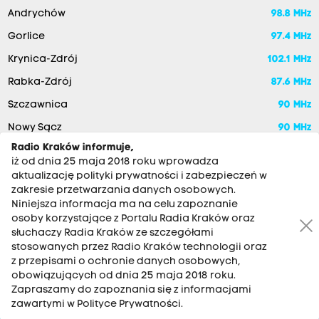
Andrychów
98.8 MHz
Gorlice
97.4 MHz
Krynica-Zdrój
102.1 MHz
Rabka-Zdrój
87.6 MHz
Szczawnica
90 MHz
Nowy Sącz
90 MHz
Radio Kraków informuje,
iż od dnia 25 maja 2018 roku wprowadza
aktualizację polityki prywatności i zabezpieczeń w
zakresie przetwarzania danych osobowych.
Niniejsza informacja ma na celu zapoznanie
osoby korzystające z Portalu Radia Kraków oraz
słuchaczy Radia Kraków ze szczegółami
stosowanych przez Radio Kraków technologii oraz
RADIO KRAKÓW SA. Aleja Juliusza Słowackiego 22, 30-007
z przepisami o ochronie danych osobowych,
Kraków
obowiązujących od dnia 25 maja 2018 roku.
Zapraszamy do zapoznania się z informacjami
Antena: 12 200 33 33
zawartymi w Polityce Prywatności.