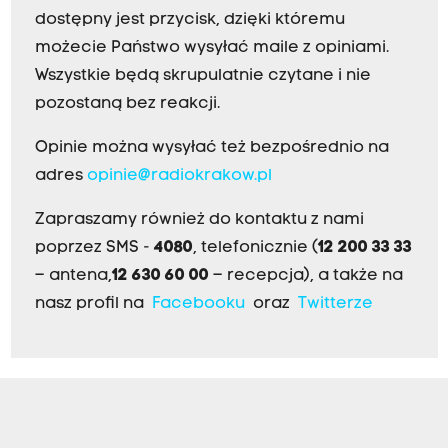
dostępny jest przycisk, dzięki któremu
możecie Państwo wysyłać maile z opiniami.
Wszystkie będą skrupulatnie czytane i nie
pozostaną bez reakcji.
Opinie można wysyłać też bezpośrednio na
adres
opinie@radiokrakow.pl
Zapraszamy również do kontaktu z nami
poprzez SMS -
4080
, telefonicznie (
12 200 33 33
– antena,
12 630 60 00
– recepcja), a także na
nasz profil na
Facebooku
oraz
Twitterze