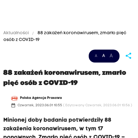
Aktualności
88 zakażeń koronawirusem, zmarło pięć
osób z COVID-19
share
A
A
A
88 zakażeń koronawirusem, zmarło
pięć osób z COVID-19
Polska Agencja Prasowa
date_range
Czwartek, 2023.06.01 10:55
( Edytowany Czwartek, 2023.06.01 10:56 )
Minionej doby badania potwierdziły 88
zakażenia koronawirusem, w tym 17
ponownych. Zmarło pięć osób z COVID-19 –