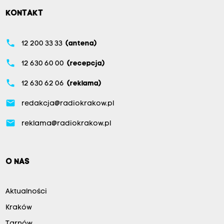
KONTAKT
phone
12 200 33 33
(antena)
phone
12 630 60 00
(recepcja)
phone
12 630 62 06
(reklama)
email
redakcja@radiokrakow.pl
email
reklama@radiokrakow.pl
O NAS
Aktualności
Kraków
Tarnów