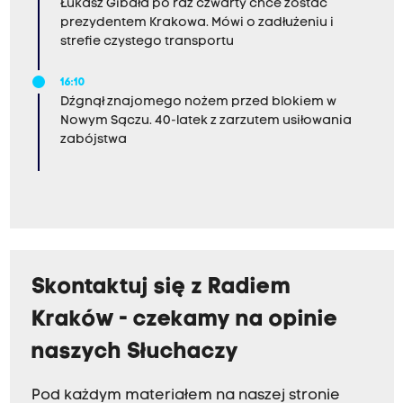
Łukasz Gibała po raz czwarty chce zostać
prezydentem Krakowa. Mówi o zadłużeniu i
strefie czystego transportu
16:10
Dźgnął znajomego nożem przed blokiem w
Nowym Sączu. 40-latek z zarzutem usiłowania
zabójstwa
Skontaktuj się z Radiem
Kraków - czekamy na opinie
naszych Słuchaczy
Pod każdym materiałem na naszej stronie