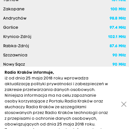
Tarnów
101 MHz
Zakopane
100 MHz
Andrychów
98.8 MHz
Gorlice
97.4 MHz
Krynica-Zdrój
102.1 MHz
Rabka-Zdrój
87.6 MHz
Szczawnica
90 MHz
Nowy Sącz
90 MHz
Radio Kraków informuje,
iż od dnia 25 maja 2018 roku wprowadza
aktualizację polityki prywatności i zabezpieczeń w
zakresie przetwarzania danych osobowych.
Niniejsza informacja ma na celu zapoznanie
osoby korzystające z Portalu Radia Kraków oraz
słuchaczy Radia Kraków ze szczegółami
stosowanych przez Radio Kraków technologii oraz
RADIO KRAKÓW SA. Aleja Juliusza Słowackiego 22, 30-007
z przepisami o ochronie danych osobowych,
Kraków
obowiązujących od dnia 25 maja 2018 roku.