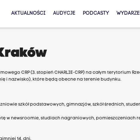
AKTUALNOŚCI
AUDYCJE
PODCASTY
WYDARZE
 Kraków
owego CRP (3. stopień CHARLIE-CRP) na całym terytorium Rzecz
ię i nazwisko), które będą obecne na terenie budynku.
zniowie szkół podstawowych, gimnazjów, szkół średnich, stud
zytę w newsroomie, studiach nagraniowych, pomieszczeniach r
mniej 14. dni.