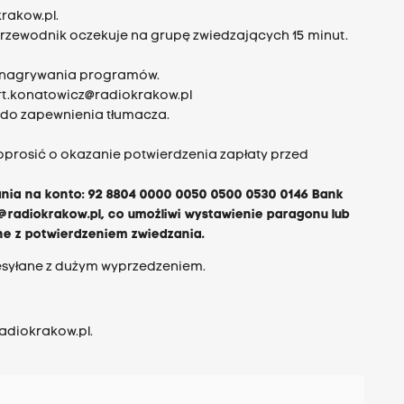
rakow.pl
.
Przewodnik oczekuje na grupę zwiedzających 15 minut.
as nagrywania programów.
rt.konatowicz@radiokrakow.pl
 do zapewnienia tłumacza.
e poprosić o okazanie potwierdzenia zapłaty przed
nia na konto: 92 8804 0000 0050 0500 0530 0146 Bank
@radiokrakow.pl
, co umożliwi wystawienie paragonu lub
ne z potwierdzeniem zwiedzania.
esyłane z dużym wyprzedzeniem.
adiokrakow.pl
.