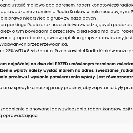
 można ustalić mailowo pod adresem:
robert.konatowicz@radiok
a oprowadzanie z ramienia Radia Kraków w holu recepcyjnym. 
bie prawo nieprzyjęcia grupy zwiedzających .
teren parkingu Radia oraz uczestnictwa zwiedzających podcz
należy o tym powiadomić przedstawiciela Radia mailowo:
robe
zowana grupa obcokrajowców, opiekun grupy zobowiązany jest
ń wydawanych przez Przewodnika.
to + 23% VAT) = 8,61 zł brutto. Przedstawiciel Radia Kraków moż
lewem najpóźniej na dwa dni PRZED umówionym terminem zwiedza
dzenie wpłaty należy wysłać mailem na adres:
zwiedzanie_radia
anie przelewu i wysłanie potwierdzenia wpłaty jest równoznacz
oraz specyfiką naszej pracy prosimy, aby zapytania były prz
uzgodnienie planowanej daty zwiedzania:
robert.konatowicz@r
bą oprowadzającą.