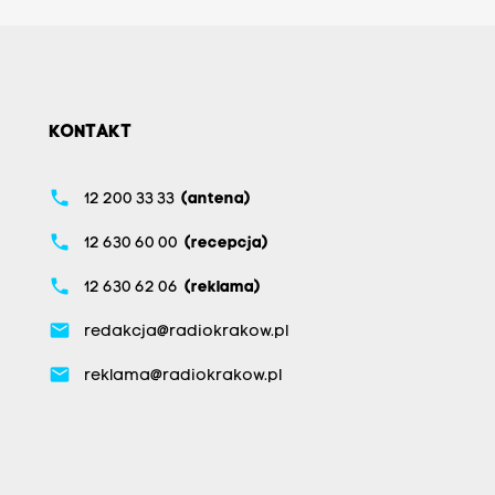
KONTAKT
phone
12 200 33 33
(antena)
phone
12 630 60 00
(recepcja)
phone
12 630 62 06
(reklama)
email
redakcja@radiokrakow.pl
email
reklama@radiokrakow.pl