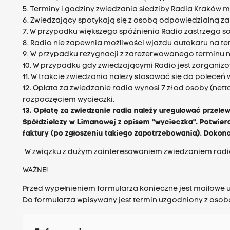
5. Terminy i godziny zwiedzania siedziby Radia Kraków
6. Zwiedzający spotykają się z osobą odpowiedzialną z
7. W przypadku większego spóźnienia Radio zastrzega so
8. Radio nie zapewnia możliwości wjazdu autokaru na 
9. W przypadku rezygnacji z zarezerwowanego terminu 
10. W przypadku gdy zwiedzającymi Radio jest zorgani
11. W trakcie zwiedzania należy stosować się do polece
12. Opłata za zwiedzanie radia wynosi 7 zł od osoby (net
rozpoczęciem wycieczki.
13. Opłatę za zwiedzanie radia należy uregulować prze
Spółdzielczy w Limanowej z opisem "wycieczka". Potwier
faktury (po zgłoszeniu takiego zapotrzebowania). Dokon
W związku z dużym zainteresowaniem zwiedzaniem radia 
WAŻNE!
Przed wypełnieniem formularza konieczne jest mailowe 
Do formularza wpisywany jest termin uzgodniony z oso