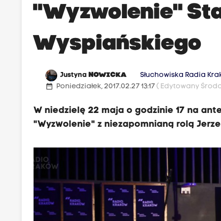
"Wyzwolenie" St
Wyspiańskiego
Justyna
NOWICKA
Słuchowiska Radia Kr
date_range
Poniedziałek, 2017.02.27 13:17
( Edytowany Środa,
W niedzielę 22 maja o godzinie 17 na an
"Wyzwolenie" z niezapomnianą rolą Jerzeg