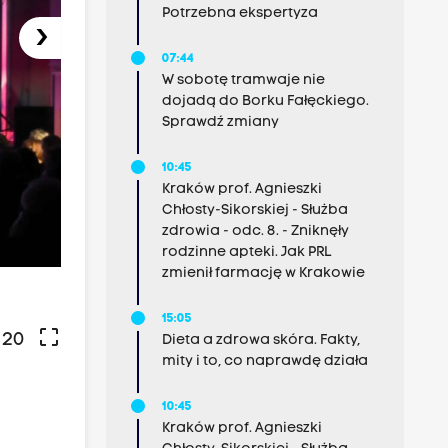
Potrzebna ekspertyza
›
07:44
W sobotę tramwaje nie
dojadą do Borku Fałęckiego.
Sprawdź zmiany
10:45
Kraków prof. Agnieszki
Chłosty-Sikorskiej - Służba
zdrowia - odc. 8. - Zniknęły
rodzinne apteki. Jak PRL
zmienił farmację w Krakowie
15:05
crop_free
 20
Dieta a zdrowa skóra. Fakty,
mity i to, co naprawdę działa
10:45
Kraków prof. Agnieszki