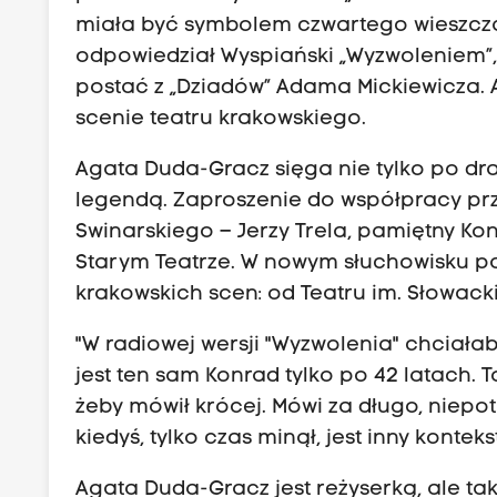
miała być symbolem czwartego wieszcza
odpowiedział Wyspiański „Wyzwoleniem”
postać z „Dziadów” Adama Mickiewicza. 
scenie teatru krakowskiego.
Agata Duda-Gracz sięga nie tylko po dra
legendą. Zaproszenie do współpracy pr
Swinarskiego – Jerzy Trela, pamiętny Ko
Starym Teatrze. W nowym słuchowisku p
krakowskich scen: od Teatru im. Słowack
"W radiowej wersji "Wyzwolenia" chciał
jest ten sam Konrad tylko po 42 latach. T
żeby mówił krócej. Mówi za długo, niepo
kiedyś, tylko czas minął, jest inny kontek
Agata Duda-Gracz jest reżyserką, ale ta