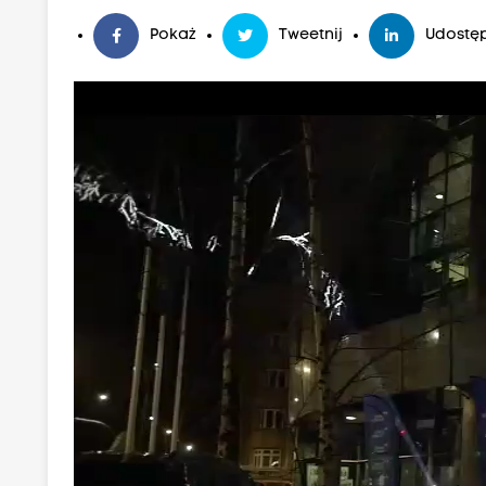
Pokaż
Tweetnij
Udostęp