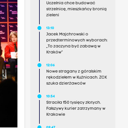
Uczelnia chce budować
strzelnicę, mieszkańcy bronią
zieleni
13:10
Jacek Majchrowski o
przedterminowych wyborach:
„To zaczyna być zabawą w
Kraków”
12:06
Nowe stragany z góralskim
rękodziełem w Kuźnicach. ZCK
szuka dzierżawców
10:54
Straciła 150 tysięcy złotych.
Fałszywy kurier zatrzymany w
Krakowie
09:47