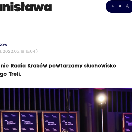
anisława
A
A
A
aków
 2022.05.18 16:04 )
tenie Radia Kraków powtarzamy słuchowisko
o Treli.