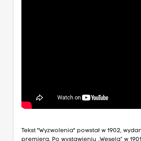
Tekst "Wyzwolenia" powstał w 1902, wydan
premiera. Po wystawieniu „Wesela” w 1901