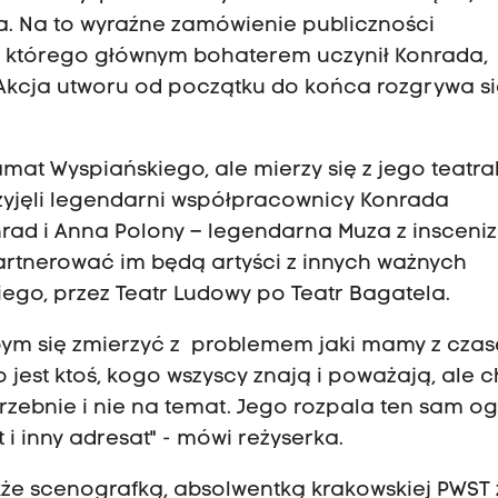
. Na to wyraźne zamówienie publiczności
, którego głównym bohaterem uczynił Konrada,
Akcja utworu od początku do końca rozgrywa s
mat Wyspiańskiego, ale mierzy się z jego teatra
zyjęli legendarni współpracownicy Konrada
nrad i Anna Polony – legendarna Muza z insceniz
artnerować im będą artyści z innych ważnych
iego, przez Teatr Ludowy po Teatr Bagatela.
abym się zmierzyć z problemem jaki mamy z czas
o jest ktoś, kogo wszyscy znają i poważają, ale 
trzebnie i nie na temat. Jego rozpala ten sam o
st i inny adresat" - mówi reżyserka.
kże scenografką, absolwentką krakowskiej PWST 