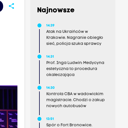
share
Najnowsze
14:39
Atak na Ukraińców w
Krakowie. Nagranie obiegło
sieć, policja szuka sprawcy
14:31
Prof. Inga Ludwin: Medycyna
estetyczna to procedura
okaleczająca
14:30
Kontrola CBA w wadowickim
magistracie. Chodzi o zakup
nowych autobusów
13:51
Spór o Fort Bronowice.