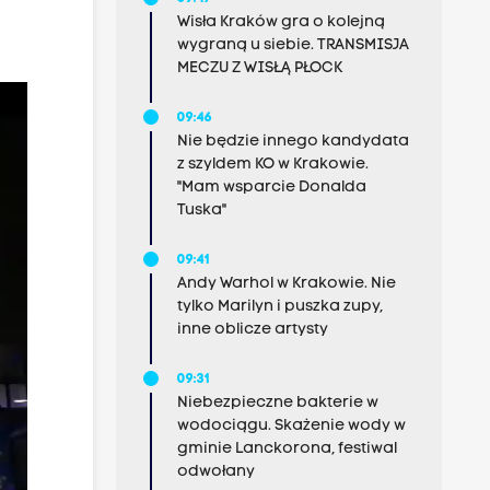
Wisła Kraków gra o kolejną
wygraną u siebie. TRANSMISJA
MECZU Z WISŁĄ PŁOCK
09:46
Nie będzie innego kandydata
z szyldem KO w Krakowie.
"Mam wsparcie Donalda
Tuska"
09:41
Andy Warhol w Krakowie. Nie
tylko Marilyn i puszka zupy,
inne oblicze artysty
09:31
Niebezpieczne bakterie w
wodociągu. Skażenie wody w
gminie Lanckorona, festiwal
odwołany