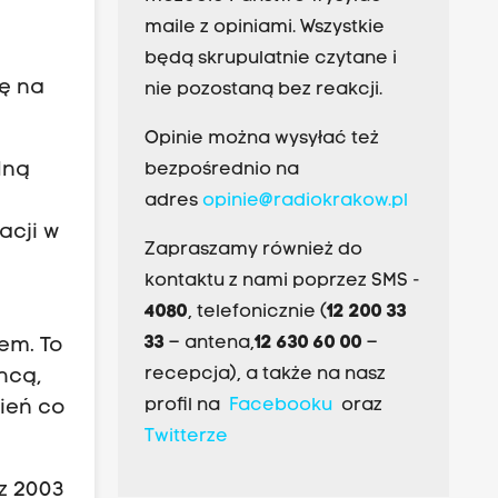
maile z opiniami. Wszystkie
będą skrupulatnie czytane i
ię na
nie pozostaną bez reakcji.
Opinie można wysyłać też
lną
bezpośrednio na
adres
opinie@radiokrakow.pl
acji w
Zapraszamy również do
kontaktu z nami poprzez SMS -
4080
, telefonicznie (
12 200 33
33
– antena,
12 630 60 00
–
em. To
recepcja), a także na nasz
chcą,
profil na
Facebooku
oraz
gień co
Twitterze
z 2003