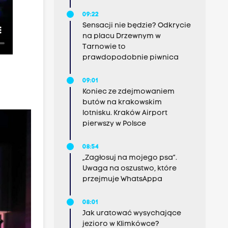
09:22
Sensacji nie będzie? Odkrycie
na placu Drzewnym w
Tarnowie to
prawdopodobnie piwnica
09:01
Koniec ze zdejmowaniem
butów na krakowskim
lotnisku. Kraków Airport
pierwszy w Polsce
08:54
„Zagłosuj na mojego psa”.
Uwaga na oszustwo, które
przejmuje WhatsAppa
08:01
Jak uratować wysychające
jezioro w Klimkówce?