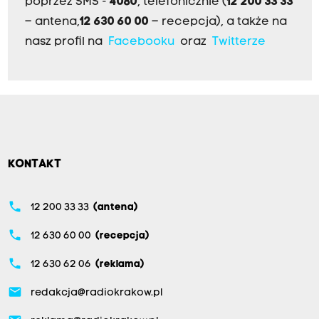
poprzez SMS -
4080
, telefonicznie (
12 200 33 33
– antena,
12 630 60 00
– recepcja), a także na
nasz profil na
Facebooku
oraz
Twitterze
KONTAKT
phone
12 200 33 33
(antena)
phone
12 630 60 00
(recepcja)
phone
12 630 62 06
(reklama)
email
redakcja@radiokrakow.pl