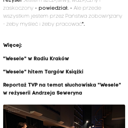
reżyser
"Jestem szczęśliwy, wdzięczny i
zaskoczony
- powiedział. -
Ale przede
wszystkim jestem przez Państwa zobowiązany
- żeby myśleć i żeby pracować
".
Więcej:
"Wesele" w Radiu Kraków
"Wesele" hitem Targów Książki
Reportaż TVP na temat słuchowiska "Wesele"
w reżyserii Andrzeja Seweryna