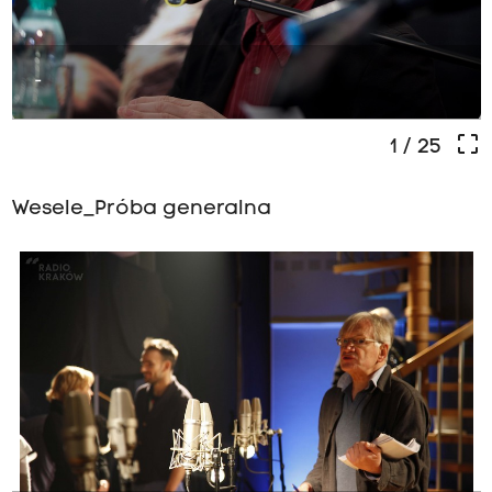
-
crop_free
1
/ 25
Wesele_Próba generalna