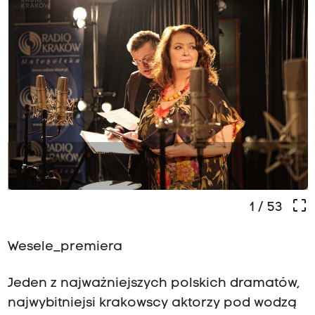
-
crop_free
1
/ 53
Wesele_premiera
Jeden z najważniejszych polskich dramatów,
najwybitniejsi krakowscy aktorzy pod wodzą