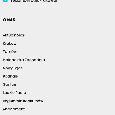
email
reklama@radiokrakow.pl
O NAS
Aktualności
Kraków
Tarnów
Małopolska Zachodnia
Nowy Sącz
Podhale
Gorlice
Ludzie Radia
Regulamin konkursów
Abonament