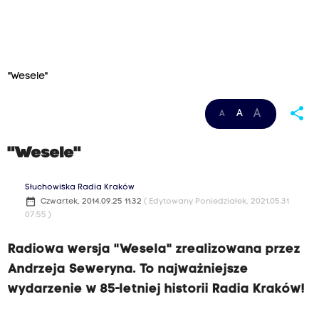
"Wesele"
share
A
A
A
"Wesele"
Słuchowiska Radia Kraków
date_range
Czwartek, 2014.09.25 11:32
( Edytowany Poniedziałek, 2021.05.31
07:55 )
Radiowa wersja "Wesela" zrealizowana przez
Andrzeja Seweryna. To najważniejsze
wydarzenie w 85-letniej historii Radia Kraków!