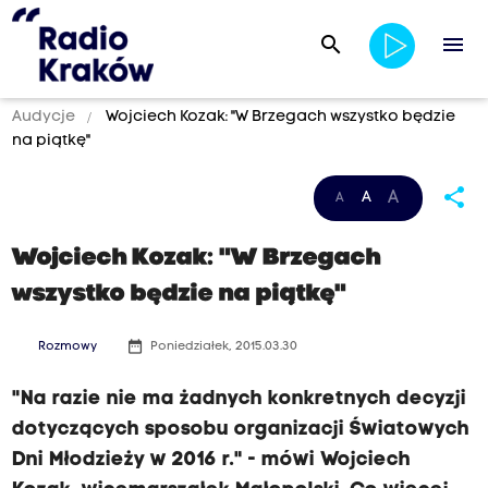
search
menu
Audycje
Wojciech Kozak: "W Brzegach wszystko będzie
na piątkę"
share
A
A
A
Wojciech Kozak: "W Brzegach
wszystko będzie na piątkę"
date_range
Rozmowy
Poniedziałek, 2015.03.30
"Na razie nie ma żadnych konkretnych decyzji
dotyczących sposobu organizacji Światowych
Dni Młodzieży w 2016 r." - mówi Wojciech