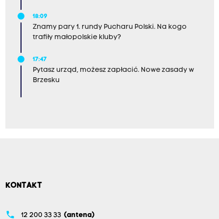
18:09
Znamy pary 1. rundy Pucharu Polski. Na kogo
trafiły małopolskie kluby?
17:47
Pytasz urząd, możesz zapłacić. Nowe zasady w
Brzesku
KONTAKT
phone
12 200 33 33
(antena)