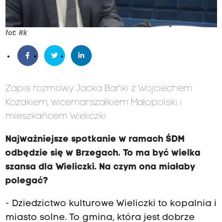
fot: Rk
Zapis rozmowy Jacka Bańki z Wojciechem
Kozakiem, wicemarszałkiem Małopolski i
mieszkańcem Wieliczki.
Najważniejsze spotkanie w ramach ŚDM
odbędzie się w Brzegach. To ma być wielka
szansa dla Wieliczki. Na czym ona miałaby
polegać?
- Dziedzictwo kulturowe Wieliczki to kopalnia i
miasto solne. To gmina, która jest dobrze