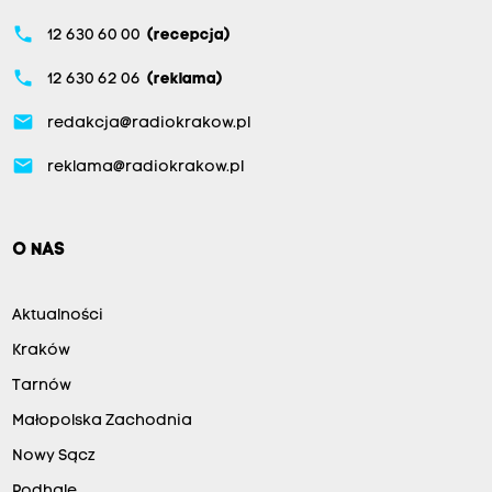
phone
12 630 60 00
(recepcja)
phone
12 630 62 06
(reklama)
email
redakcja@radiokrakow.pl
email
reklama@radiokrakow.pl
O NAS
Aktualności
Kraków
Tarnów
Małopolska Zachodnia
Nowy Sącz
Podhale