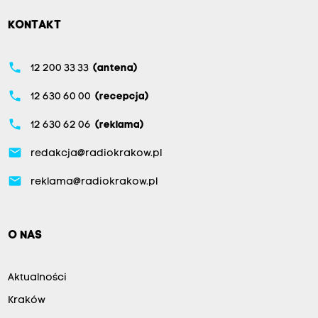
KONTAKT
phone
12 200 33 33
(antena)
phone
12 630 60 00
(recepcja)
phone
12 630 62 06
(reklama)
email
redakcja@radiokrakow.pl
email
reklama@radiokrakow.pl
O NAS
Aktualności
Kraków