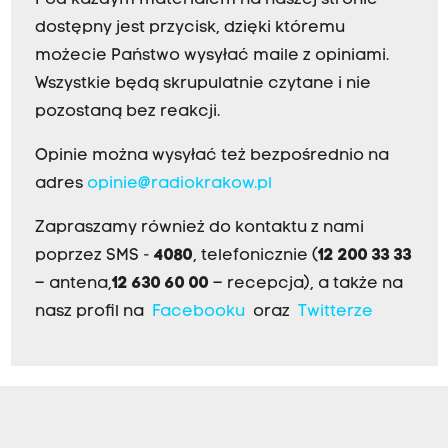
Pod każdym materiałem na naszej stronie
dostępny jest przycisk, dzięki któremu
możecie Państwo wysyłać maile z opiniami.
Wszystkie będą skrupulatnie czytane i nie
pozostaną bez reakcji.
Opinie można wysyłać też bezpośrednio na
adres
opinie@radiokrakow.pl
Zapraszamy również do kontaktu z nami
poprzez SMS -
4080
, telefonicznie (
12 200 33 33
– antena,
12 630 60 00
– recepcja), a także na
nasz profil na
Facebooku
oraz
Twitterze