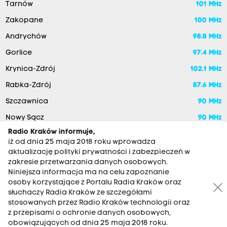
Tarnów
101 MHz
Zakopane
100 MHz
Andrychów
98.8 MHz
Gorlice
97.4 MHz
Krynica-Zdrój
102.1 MHz
Rabka-Zdrój
87.6 MHz
Szczawnica
90 MHz
Nowy Sącz
90 MHz
Radio Kraków informuje,
iż od dnia 25 maja 2018 roku wprowadza
aktualizację polityki prywatności i zabezpieczeń w
zakresie przetwarzania danych osobowych.
Niniejsza informacja ma na celu zapoznanie
osoby korzystające z Portalu Radia Kraków oraz
słuchaczy Radia Kraków ze szczegółami
stosowanych przez Radio Kraków technologii oraz
RADIO KRAKÓW SA. Aleja Juliusza Słowackiego 22, 30-007
z przepisami o ochronie danych osobowych,
Kraków
obowiązujących od dnia 25 maja 2018 roku.