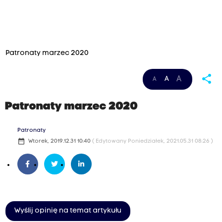
Patronaty marzec 2020
share
A
A
A
Patronaty marzec 2020
Patronaty
date_range
Wtorek, 2019.12.31 10:40
( Edytowany Poniedziałek, 2021.05.31 08:26 )
Wyślij opinię na temat artykułu