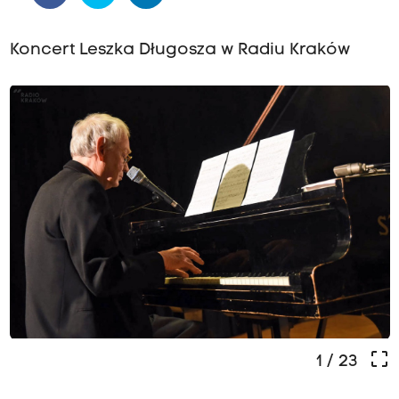
Koncert Leszka Długosza w Radiu Kraków
crop_free
1
/ 23