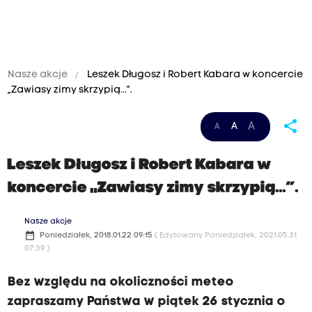
Nasze akcje
Leszek Długosz i Robert Kabara w koncercie
„Zawiasy zimy skrzypią...”.
share
A
A
A
Leszek Długosz i Robert Kabara w
koncercie „Zawiasy zimy skrzypią...”.
Nasze akcje
date_range
Poniedziałek, 2018.01.22 09:15
( Edytowany Poniedziałek, 2021.05.31
07:39 )
Bez względu na okoliczności meteo
zapraszamy Państwa w piątek 26 stycznia o