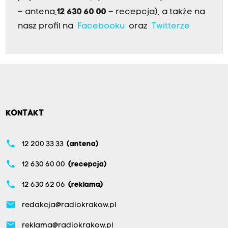
– antena,
12 630 60 00
– recepcja), a także na
nasz profil na
Facebooku
oraz
Twitterze
KONTAKT
phone
12 200 33 33
(antena)
phone
12 630 60 00
(recepcja)
phone
12 630 62 06
(reklama)
email
redakcja@radiokrakow.pl
email
reklama@radiokrakow.pl