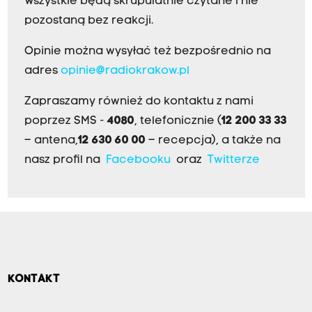
Wszystkie będą skrupulatnie czytane i nie
pozostaną bez reakcji.
Opinie można wysyłać też bezpośrednio na
adres
opinie@radiokrakow.pl
Zapraszamy również do kontaktu z nami
poprzez SMS -
4080
, telefonicznie (
12 200 33 33
– antena,
12 630 60 00
– recepcja), a także na
nasz profil na
Facebooku
oraz
Twitterze
KONTAKT