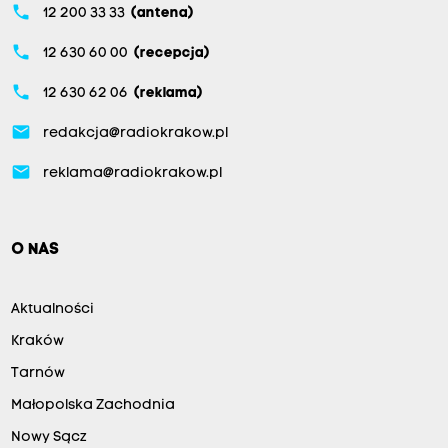
phone
12 200 33 33
(antena)
phone
12 630 60 00
(recepcja)
phone
12 630 62 06
(reklama)
email
redakcja@radiokrakow.pl
email
reklama@radiokrakow.pl
O NAS
Aktualności
Kraków
Tarnów
Małopolska Zachodnia
Nowy Sącz