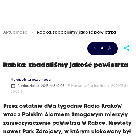
Aktualności
Rabka: zbadaliśmy jakość powietrza
share
A
A
A
Rabka: zbadaliśmy jakość powietrza
Małopolska bez smogu
date_range
Poniedziałek, 2015.11.16 19:06
( Edytowany Poniedziałek, 2021.05.31
08:06 )
Przez ostatnie dwa tygodnie Radio Kraków
wraz z Polskim Alarmem Smogowym mierzyły
zanieczyszczenie powietrza w Rabce. Niestety
nawet Park Zdrojowy, w którym ulokowany był