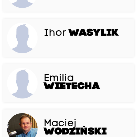
Ihor
WASYLIK
Emilia
WIETECHA
Maciej
WODZIŃSKI