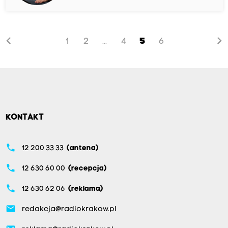
chevron_left
chevron_right
1
2
4
5
6
...
KONTAKT
phone
12 200 33 33
(antena)
phone
12 630 60 00
(recepcja)
phone
12 630 62 06
(reklama)
email
redakcja@radiokrakow.pl