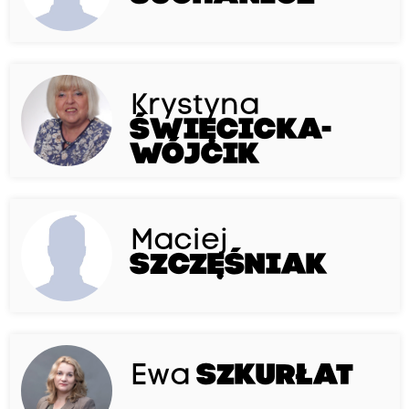
Krystyna
ŚWIĘCICKA-
WÓJCIK
Maciej
SZCZĘŚNIAK
Ewa
SZKURŁAT