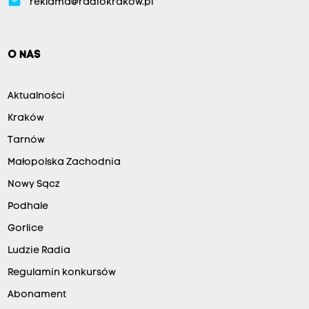
email
reklama@radiokrakow.pl
O NAS
Aktualności
Kraków
Tarnów
Małopolska Zachodnia
Nowy Sącz
Podhale
Gorlice
Ludzie Radia
Regulamin konkursów
Abonament