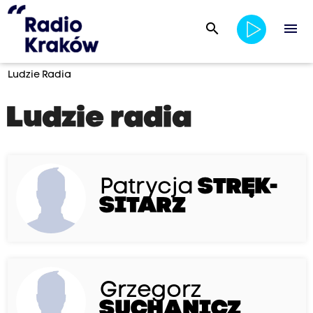
search
menu
Ludzie Radia
Ludzie radia
Patrycja
STRĘK-
SITARZ
Grzegorz
SUCHANICZ