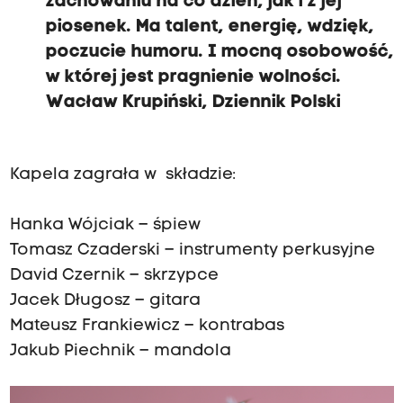
zachowaniu na co dzień, jak i z jej
piosenek. Ma talent, energię, wdzięk,
poczucie humoru. I mocną osobowość,
w której jest pragnienie wolności.
Wacław Krupiński, Dziennik Polski
Kapela zagrała w składzie:
Hanka Wójciak – śpiew
Tomasz Czaderski – instrumenty perkusyjne
David Czernik – skrzypce
Jacek Długosz – gitara
Mateusz Frankiewicz – kontrabas
Jakub Piechnik – mandola