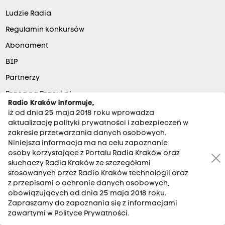
Ludzie Radia
Regulamin konkursów
Abonament
BIP
Partnerzy
Praca na Pracuj.pl
Radio Kraków informuje,
Praca Kraków
iż od dnia 25 maja 2018 roku wprowadza
aktualizację polityki prywatności i zabezpieczeń w
Praca Kraków
zakresie przetwarzania danych osobowych.
Targi pracy Kraków
Niniejsza informacja ma na celu zapoznanie
osoby korzystające z Portalu Radia Kraków oraz
Telekwiaciarnia Kraków
słuchaczy Radia Kraków ze szczegółami
stosowanych przez Radio Kraków technologii oraz
Tanie loty
z przepisami o ochronie danych osobowych,
Hotele
obowiązujących od dnia 25 maja 2018 roku.
Zapraszamy do zapoznania się z informacjami
Kurtki zimowe damskie
zawartymi w Polityce Prywatności.
Artykuły biurowe