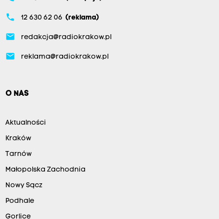
phone
12 630 62 06
(reklama)
email
redakcja@radiokrakow.pl
email
reklama@radiokrakow.pl
O NAS
Aktualności
Kraków
Tarnów
Małopolska Zachodnia
Nowy Sącz
Podhale
Gorlice