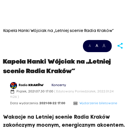
Kapela Hanki Wójciak na „Letniej scenie Radia Kraków”
share
A
A
A
Kapela Hanki Wójciak na „Letniej
scenie Radia Kraków”
Radio
KRAKÓW
Koncerty
date_range
Piątek, 2021.07.30 17:00
( Edytowany Poniedziałek, 2022.01.24
11:26 )
money
Data wydarzenia:
2021-08-22 17:00
Wydarzenie biletowane
Wakacje na Letniej scenie Radia Kraków
zakończymy mocnym, energicznym akcentem.