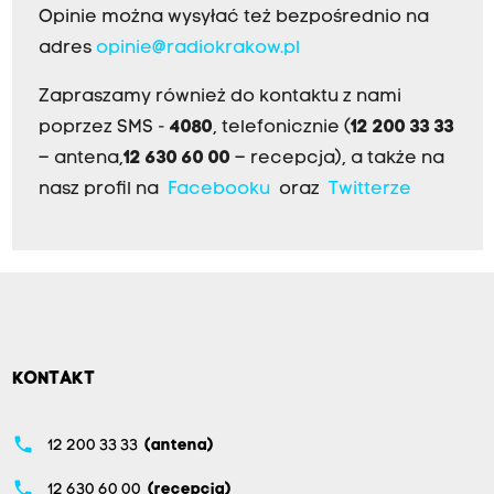
Opinie można wysyłać też bezpośrednio na
adres
opinie@radiokrakow.pl
Zapraszamy również do kontaktu z nami
poprzez SMS -
4080
, telefonicznie (
12 200 33 33
– antena,
12 630 60 00
– recepcja), a także na
nasz profil na
Facebooku
oraz
Twitterze
KONTAKT
phone
12 200 33 33
(antena)
phone
12 630 60 00
(recepcja)