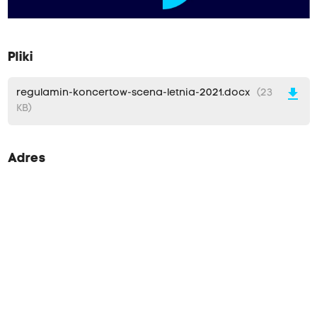
Pliki
download
regulamin-koncertow-scena-letnia-2021.docx
(23
KB)
Adres