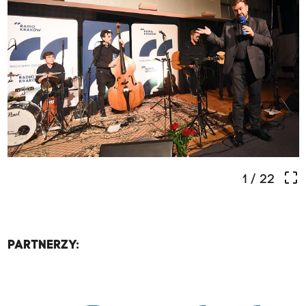
crop_free
1
/ 22
PARTNERZY: