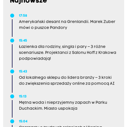
Najnowsze
17:58
Amerykański desant na Grenlandii. Marek Zuber
mówi o puszce Pandory
15:45
Łazienka dla rodziny, singla i pary – 3 różne
scenariusze. Projektanci z Salonu Hoff z Krakowa
podpowiadają!
15:43
Od lokalnego sklepu do lidera branży – 3 kroki
do zwiększenia sprzedaży online za pomocą AI
15:13
Mętna woda i nieprzyjemny zapach w Parku
Duchackim. Miasto uspokaja
15:04