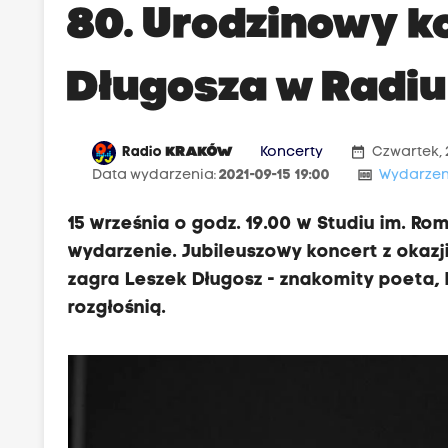
80. Urodzinowy k
Długosza w Radi
date_range
Radio
KRAKÓW
Koncerty
Czwartek, 
money
Data wydarzenia:
2021-09-15 19:00
Wydarzen
15 września o godz. 19.00 w Studiu im. R
wydarzenie. Jubileuszowy koncert z okazji
zagra Leszek Długosz - znakomity poeta, 
rozgłośnią.