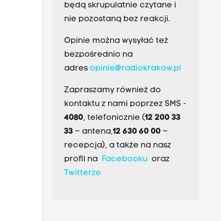
będą skrupulatnie czytane i
nie pozostaną bez reakcji.
Opinie można wysyłać też
bezpośrednio na
adres
opinie@radiokrakow.pl
Zapraszamy również do
kontaktu z nami poprzez SMS -
4080
, telefonicznie (
12 200 33
33
– antena,
12 630 60 00
–
recepcja), a także na nasz
profil na
Facebooku
oraz
Twitterze