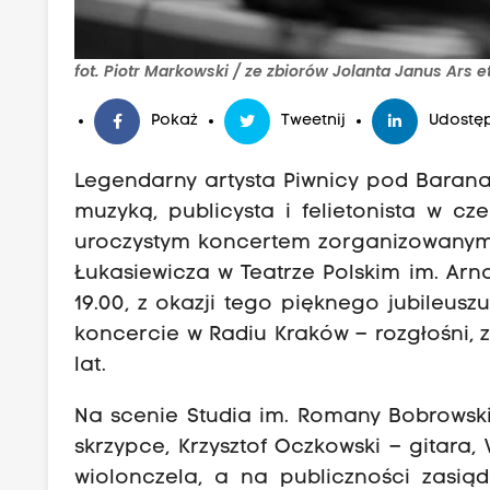
fot. Piotr Markowski / ze zbiorów Jolanta Janus Ars e
Pokaż
Tweetnij
Udostęp
Legendarny artysta Piwnicy pod Baranami
muzyką, publicysta i felietonista w cz
uroczystym koncertem zorganizowanym 
Łukasiewicza w Teatrze Polskim im. Arn
19.00, z okazji tego pięknego jubileus
koncercie w Radiu Kraków – rozgłośni, z
lat.
Na scenie Studia im. Romany Bobrowski
skrzypce, Krzysztof Oczkowski – gitara,
wiolonczela, a na publiczności zasiąd