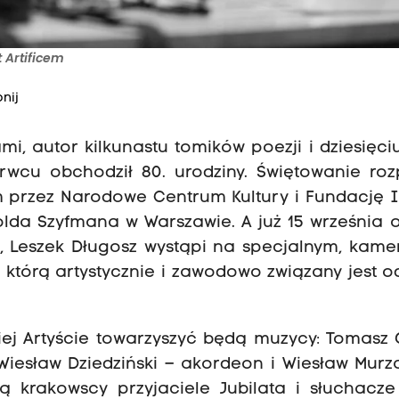
t Artificem
nij
, autor kilkunastu tomików poezji i dziesięciu
erwcu obchodził 80. urodziny. Świętowanie ro
przez Narodowe Centrum Kultury i Fundację In
olda Szyfmana w Warszawie. A już 15 września 
zu, Leszek Długosz wystąpi na specjalnym, kam
 którą artystycznie i zawodowo związany jest o
ej Artyście towarzyszyć będą muzycy: Tomasz 
 Wiesław Dziedziński – akordeon i Wiesław Murz
ą krakowscy przyjaciele Jubilata i słuchacze