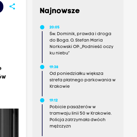
share
Najnowsze
20:05
Św. Dominik, prawda i droga
do Boga. O. Stefan Maria
Norkowski OP: „Podnieść oczy
ku niebu”
19:38
e
Od poniedziałku większa
ków
strefa płatnego parkowania w
Krakowie
19:12
Pobicie pasażerów w
tramwaju linii 50 w Krakowie.
Policja zatrzymała dwóch
mężczyzn