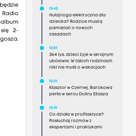
będzie
13:42
 Radio
Hulajnoga elektryczna dla
 album
dziecka? Rodzice muszą
pamiętać o nowych
się 2-
zasadach
gosza.
12:51
364 tys. dzieci żyje w skrajnym
ubóstwie. W takich rodzinach
nikt nie myśli o wakacjach
12:31
Klasztor w Czernej. Barokowa
perła w sercu Doliny Eliasza
12:15
Co działa w profilaktyce?
Posłuchaj rozmów z
ekspertami i praktykami