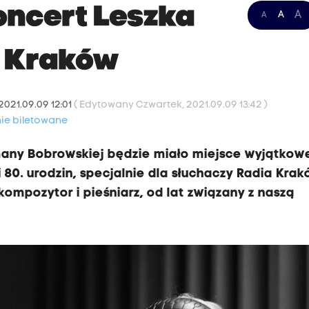
oncert Leszka
A
A
A
u Kraków
2021.09.09 12:01
( Edytowany Czwartek, 2021.09.09 13:42 )
ie biletowane
omany Bobrowskiej będzie miało miejsce wyjątkow
 80. urodzin, specjalnie dla słuchaczy Radia Kra
kompozytor i pieśniarz, od lat związany z naszą