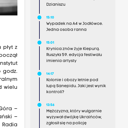
Dzianiszu
15:10
Wypadek na A4 w Jodłówce.
Jedna osoba ranna
15:01
 płyt z
Krynica znów żyje Kiepurą.
Ruszyła 59. edycja festiwalu
zpoczął
imienia artysty
stytut
o godz.
14:17
eralnym
Kolonie i obozy letnie pod
lupą Sanepidu. Jaki jest wynik
d wielu
kontroli?
13:56
Góra –
Mężczyzna, który wulgarnie
ański –
wyzywał dwójkę Ukraińców,
zgłosił się na policję
 Radia