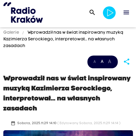
search
menu
Galerie
Wprowadził nas w świat inspirowany muzyką
Kazimierza Serockiego, interpretował... na własnych
zasadach
share
A
A
A
Wprowadził nas w świat inspirowany
muzyką Kazimierza Serockiego,
interpretował... na własnych
zasadach
date_range
Sobota, 2025.11.29 14:10
( Edytowany Sobota, 2025.11.29 14:14 )