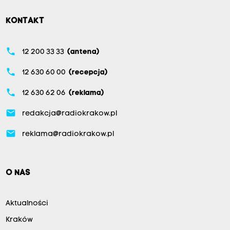
KONTAKT
phone
12 200 33 33
(antena)
phone
12 630 60 00
(recepcja)
phone
12 630 62 06
(reklama)
email
redakcja@radiokrakow.pl
email
reklama@radiokrakow.pl
O NAS
Aktualności
Kraków