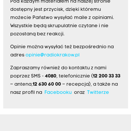
Pod każdym materiałem na naszej stronie
dostępny jest przycisk, dzięki któremu
możecie Państwo wysyłać maile z opiniami.
Wszystkie będą skrupulatnie czytane i nie
pozostaną bez reakcji.
Opinie można wysyłać też bezpośrednio na
adres
opinie@radiokrakow.pl
Zapraszamy również do kontaktu z nami
poprzez SMS -
4080
, telefonicznie (
12 200 33 33
– antena,
12 630 60 00
– recepcja), a także na
nasz profil na
Facebooku
oraz
Twitterze