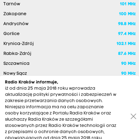
Tarnów
101 MHz
Zakopane
100 MHz
Andrychów
98.8 MHz
Gorlice
97.4 MHz
Krynica-Zdrój
102.1 MHz
Rabka-Zdrój
87.6 MHz
Szczawnica
90 MHz
Nowy Sącz
90 MHz
Radio Kraków informuje,
iż od dnia 25 maja 2018 roku wprowadza
aktualizację polityki prywatności i zabezpieczeń w
zakresie przetwarzania danych osobowych.
Niniejsza informacja ma na celu zapoznanie
osoby korzystające z Portalu Radia Kraków oraz
słuchaczy Radia Kraków ze szczegółami
stosowanych przez Radio Kraków technologii oraz
RADIO KRAKÓW SA. Aleja Juliusza Słowackiego 22, 30-007
z przepisami o ochronie danych osobowych,
Kraków
obowiązujących od dnia 25 maja 2018 roku.