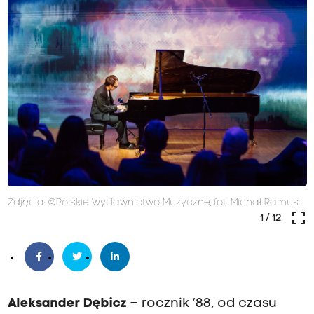
Zdjęcia: ©Polskie Wydawnictwo Muzyczne, fot. Michał Ramus
crop_free
1
/ 12
Aleksander Dębicz
– rocznik ’88, od czasu