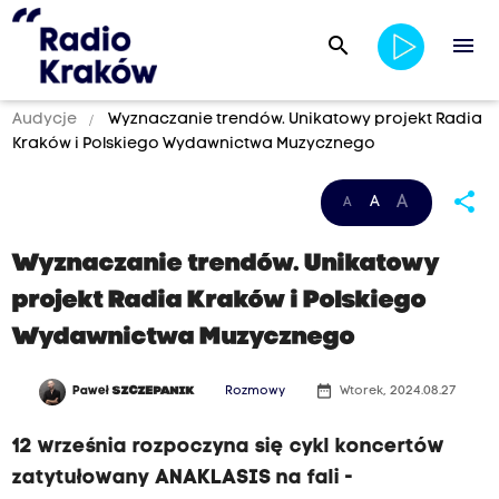
search
menu
Audycje
Wyznaczanie trendów. Unikatowy projekt Radia
Kraków i Polskiego Wydawnictwa Muzycznego
share
A
A
A
Wyznaczanie trendów. Unikatowy
projekt Radia Kraków i Polskiego
Wydawnictwa Muzycznego
date_range
Paweł
SZCZEPANIK
Rozmowy
Wtorek, 2024.08.27
12 września rozpoczyna się cykl koncertów
zatytułowany ANAKLASIS na fali -