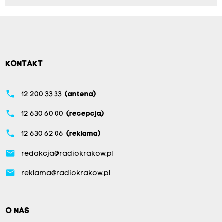
KONTAKT
phone
12 200 33 33
(antena)
phone
12 630 60 00
(recepcja)
phone
12 630 62 06
(reklama)
email
redakcja@radiokrakow.pl
email
reklama@radiokrakow.pl
O NAS