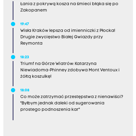
Łania z pokrywą kosza na śmieci błąka się po
Zakopanem
19:47
Wisła Kraków lepsza od imienniczki z Płocka!
Drugie zwycięstwo Białej Gwiazdy przy
Reymonta
18:23
Triumf na Górze Wiatrów: Katarzyna
Niewiadoma-Phinney zdobywa Mont Ventoux i
żółtą koszulkę!
18:08
Co może zatrzymać przestępstwa z nienawiści?
"Byłbym jednak daleki od sugerowania
prostego podnoszenia kar"