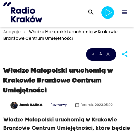
search
menu
Audycje
Władze Małopolski uruchomią w Krakowie
Branżowe Centrum Umiejętności
share
A
A
A
Władze Małopolski uruchomią w
Krakowie Branżowe Centrum
Umiejętności
date_range
Jacek
BAŃKA
Rozmowy
Wtorek, 2023.05.02
Władze Małopolski uruchomią w Krakowie
Branżowe Centrum Umiejętności, które będzie