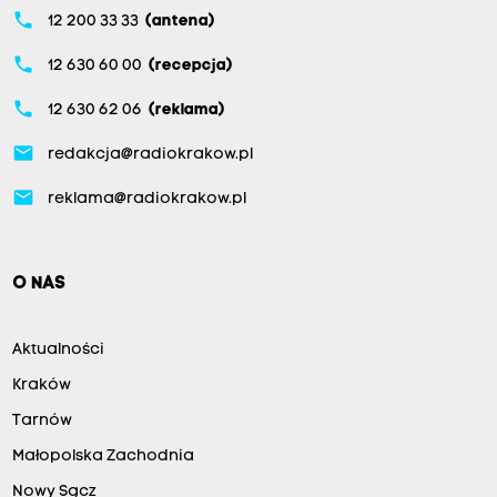
phone
12 200 33 33
(antena)
phone
12 630 60 00
(recepcja)
phone
12 630 62 06
(reklama)
email
redakcja@radiokrakow.pl
email
reklama@radiokrakow.pl
O NAS
Aktualności
Kraków
Tarnów
Małopolska Zachodnia
Nowy Sącz