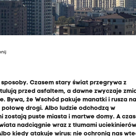
nij
 sposoby. Czasem stary świat przegrywa z
itulują przed asfaltem, a dawne zwyczaje zmi
 złe. Bywa, że Wschód pakuje manatki i rusza n
na połowę drogi. Albo ludzie odchodzą w
mi zostają puste miasta i martwe domy. A cza
świata nadciągnie wraz z tłumami uciekinieró
lbo kiedy atakuje wirus: nie ochronią nas wt