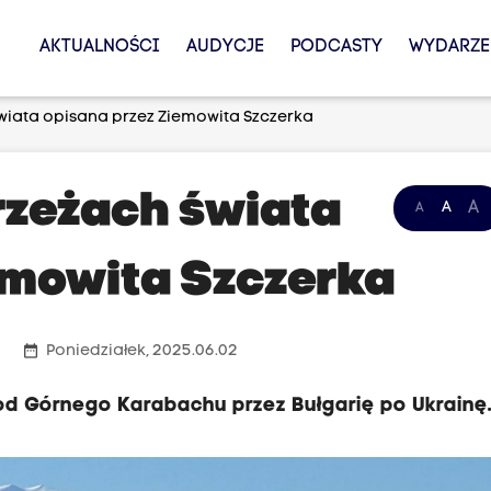
AKTUALNOŚCI
AUDYCJE
PODCASTY
WYDARZE
iata opisana przez Ziemowita Szczerka
zeżach świata
A
A
A
emowita Szczerka
date_range
Poniedziałek, 2025.06.02
od Górnego Karabachu przez Bułgarię po Ukrainę