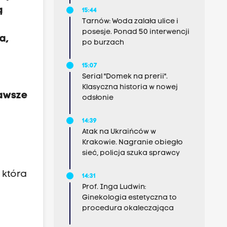
ą
15:44
Tarnów: Woda zalała ulice i
posesje. Ponad 50 interwencji
a,
po burzach
15:07
Serial "Domek na prerii".
Klasyczna historia w nowej
zawsze
odsłonie
14:39
Atak na Ukraińców w
Krakowie. Nagranie obiegło
sieć, policja szuka sprawcy
 która
14:31
Prof. Inga Ludwin:
Ginekologia estetyczna to
procedura okaleczająca