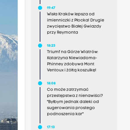
19:47
Wisła Kraków lepsza od
imienniczki z Płocka! Drugie
zwycięstwo Białej Gwiazdy
przy Reymonta
18:23
Triumf na Górze Wiatrów:
Katarzyna Niewiadoma-
Phinney zdobywa Mont
Ventoux i żółtą koszulkę!
18:08
Co może zatrzymać
przestępstwa z nienawiści?
"Byłbym jednak daleki od
sugerowania prostego
podnoszenia kar"
17:13