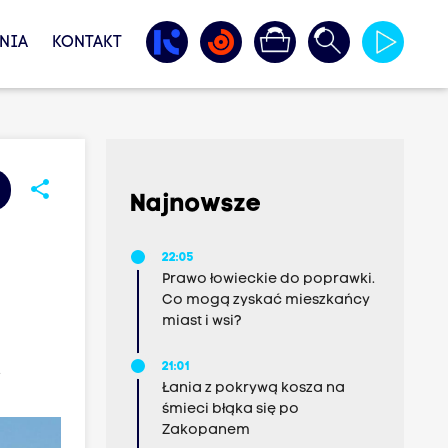
NIA
KONTAKT
share
Najnowsze
22:05
Prawo łowieckie do poprawki.
Co mogą zyskać mieszkańcy
miast i wsi?
.
21:01
Łania z pokrywą kosza na
śmieci błąka się po
Zakopanem