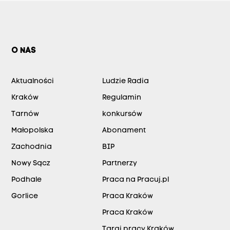
O NAS
Aktualności
Ludzie Radia
Kraków
Regulamin
Tarnów
konkursów
Małopolska
Abonament
Zachodnia
BIP
Nowy Sącz
Partnerzy
Podhale
Praca na Pracuj.pl
Gorlice
Praca Kraków
Praca Kraków
Targi pracy Kraków