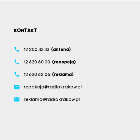
KONTAKT
phone
12 200 33 33
(antena)
phone
12 630 60 00
(recepcja)
phone
12 630 62 06
(reklama)
email
redakcja@radiokrakow.pl
email
reklama@radiokrakow.pl