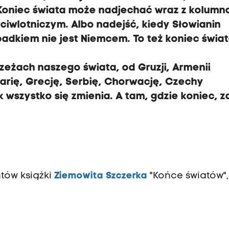
 Koniec świata może nadjechać wraz z kolumn
ciwlotniczym. Albo nadejść, kiedy Słowianin
padkiem nie jest Niemcem. To też koniec świat
zeżach naszego świata, od Gruzji, Armenii
arię, Grecję, Serbię, Chorwację, Czechy
ak wszystko się zmienia. A tam, gdzie koniec, 
tów książki
Ziemowita Szczerka
"Końce światów",