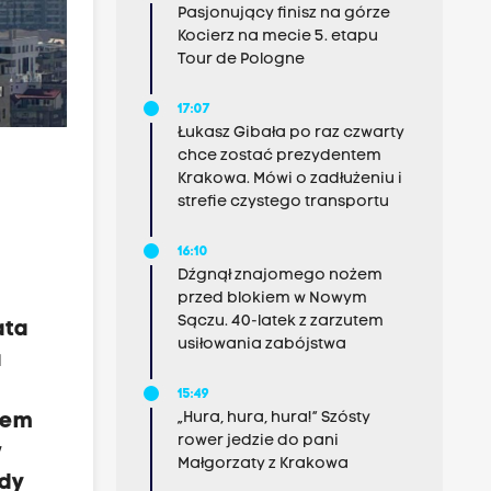
Pasjonujący finisz na górze
Kocierz na mecie 5. etapu
Tour de Pologne
17:07
Łukasz Gibała po raz czwarty
chce zostać prezydentem
Krakowa. Mówi o zadłużeniu i
strefie czystego transportu
16:10
Dźgnął znajomego nożem
przed blokiem w Nowym
Sączu. 40-latek z zarzutem
ata
usiłowania zabójstwa
a
15:49
„Hura, hura, hura!” Szósty
sem
rower jedzie do pani
w
Małgorzaty z Krakowa
edy