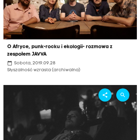
O Afryce, punk-rocku i ekologii- rozmowa z
zespołem JAVVA
calendar_today
Sobota, 2019.09.28
Słyszalność wzrasta (archiwalna)
share
search