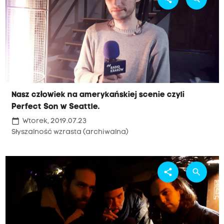
Nasz człowiek na amerykańskiej scenie czyli
Perfect Son w Seattle.
calendar_today
Wtorek, 2019.07.23
Słyszalność wzrasta (archiwalna)
share
search