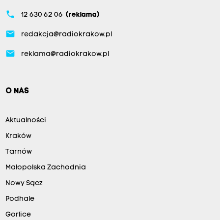
phone
12 630 62 06
(reklama)
email
redakcja@radiokrakow.pl
email
reklama@radiokrakow.pl
O NAS
Aktualności
Kraków
Tarnów
Małopolska Zachodnia
Nowy Sącz
Podhale
Gorlice