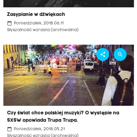
Zasypianie w dźwiękach
calendar_today
Poniedziałek, 2018.06.11
Słyszalność wzrasta (archiwalna)
share
search
Czy świat chce polskiej muzyki? O występie na
SXSW opowiada Trupa Trupa.
calendar_today
Poniedziałek, 2018.05.21
Słyszalność wzrasta (archiwalna)