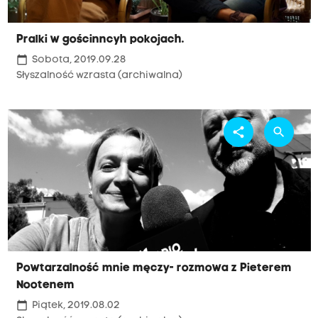
Pralki w gościnncyh pokojach.
calendar_today
Sobota, 2019.09.28
Słyszalność wzrasta (archiwalna)
share
search
Powtarzalność mnie męczy- rozmowa z Pieterem
Nootenem
calendar_today
Piątek, 2019.08.02