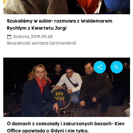
Szukaliśmy w sobie- rozmowa z Waldemarem
Rychłym z Kwartetu Jorgi
calendar_today
Sobota, 2019.09.28
Słyszalność wzrasta (archiwalna)
share
search
O domach z czekolady i zakurzonych bezach- Kiev
Office opowiada o Gdyni i nie tylko.