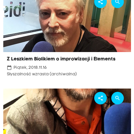
share
search
Z Leszkiem Biolikiem o improwizacji i Elements
calendar_today
Piątek, 2018.11.16
Słyszalność wzrasta (archiwalna)
share
search