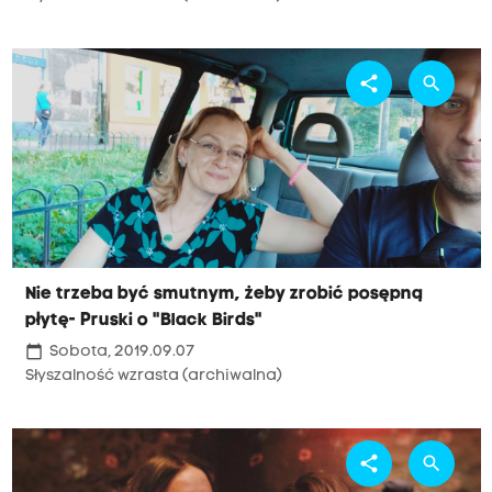
share
search
Nie trzeba być smutnym, żeby zrobić posępną
płytę- Pruski o "Black Birds"
calendar_today
Sobota, 2019.09.07
Słyszalność wzrasta (archiwalna)
share
search