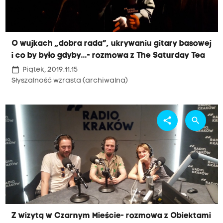
O wujkach „dobra rada”, ukrywaniu gitary basowej
i co by było gdyby...- rozmowa z The Saturday Tea
calendar_today
Piątek, 2019.11.15
Słyszalność wzrasta (archiwalna)
share
search
Z wizytą w Czarnym Mieście- rozmowa z Obiektami