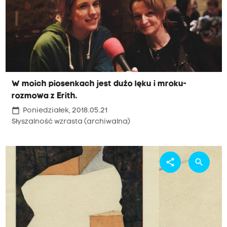
W moich piosenkach jest dużo lęku i mroku-
rozmowa z Erith.
calendar_today
Poniedziałek, 2018.05.21
Słyszalność wzrasta (archiwalna)
share
search