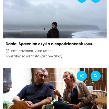
Daniel Spaleniak czyli o niespodziankach losu.
calendar_today
Poniedziałek, 2018.05.21
Słyszalność wzrasta (archiwalna)
share
search