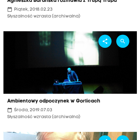
Agnieszka Barańska rozmawia z Trupą Trupa
calendar_today
Piątek, 2018.02.23
Słyszalność wzrasta (archiwalna)
share
search
Ambientowy odpoczynek w Gorlicach
calendar_today
Środa, 2019.07.03
Słyszalność wzrasta (archiwalna)