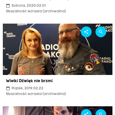
calendar_today
Sobota, 2020.02.01
Słyszalność wzrasta (archiwalna)
share
search
Wielki Dźwięk nie brzmi
calendar_today
Piątek, 2019.02.22
Słyszalność wzrasta (archiwalna)
share
search