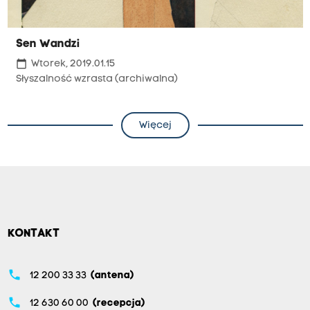
Sen Wandzi
calendar_today
Wtorek, 2019.01.15
Słyszalność wzrasta (archiwalna)
Więcej
KONTAKT
phone
12 200 33 33
(antena)
phone
12 630 60 00
(recepcja)