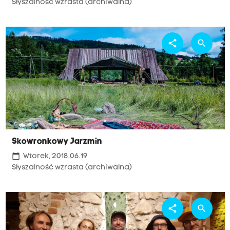
Słyszalność wzrasta (archiwalna)
share
search
Skowronkowy Jarzmin
calendar_today
Wtorek, 2018.06.19
Słyszalność wzrasta (archiwalna)
share
search