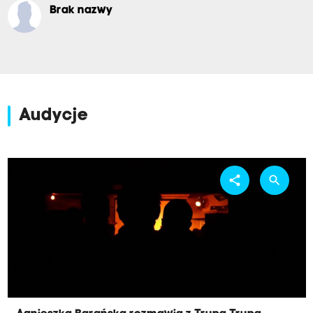
Brak nazwy
Audycje
share
search