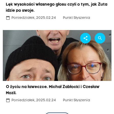
Lęk wysokości własnego głosu czyli o tym, jak Zuta
idzie po swoje.
calendar_today
Poniedziałek, 2025.02.24
Punkt Słyszenia
share
search
O życiu na ławeczce. Michał Zabłocki i Czesław
Mozil.
calendar_today
Poniedziałek, 2025.02.24
Punkt Słyszenia