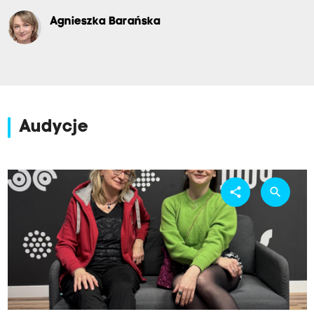
Agnieszka Barańska
Audycje
share
search