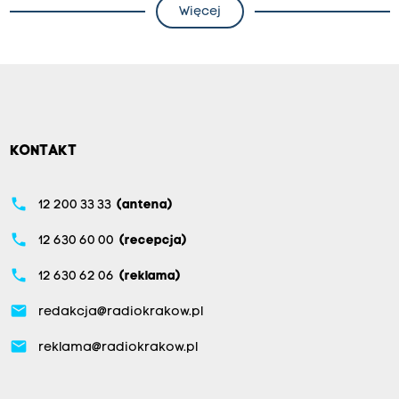
Więcej
KONTAKT
phone
12 200 33 33
(antena)
phone
12 630 60 00
(recepcja)
phone
12 630 62 06
(reklama)
email
redakcja@radiokrakow.pl
email
reklama@radiokrakow.pl