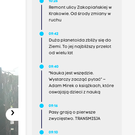
10:26
Remont ulicy Zakopiańskiej w
Krakowie. Od środy zmiany w
ruchu
09:42
Duża planetoida zbliży się do
Ziemi. To jej najbliższy przelot
od wielu lat
09:40
"Nauka jest wszędzie.
Wystarczy zacząć pytać” –
Adam Mirek o książkach, które
oswajają dzieci z nauką
09:16
›
Pasy grają o pierwsze
zwycięstwo. TRANSMISJA
09:10