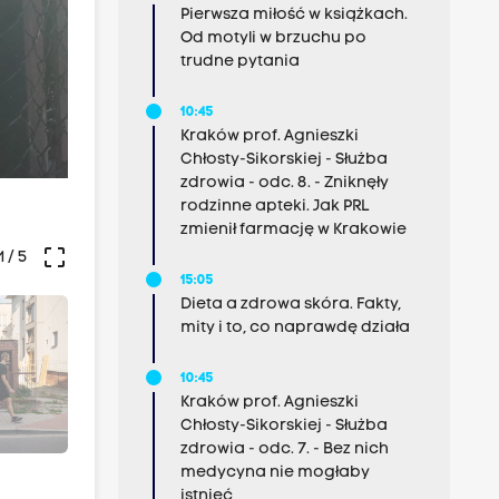
Pierwsza miłość w książkach.
Od motyli w brzuchu po
trudne pytania
10:45
Kraków prof. Agnieszki
Chłosty-Sikorskiej - Służba
zdrowia - odc. 8. - Zniknęły
rodzinne apteki. Jak PRL
zmienił farmację w Krakowie
crop_free
1
/ 5
15:05
Dieta a zdrowa skóra. Fakty,
mity i to, co naprawdę działa
10:45
Kraków prof. Agnieszki
Chłosty-Sikorskiej - Służba
zdrowia - odc. 7. - Bez nich
medycyna nie mogłaby
istnieć