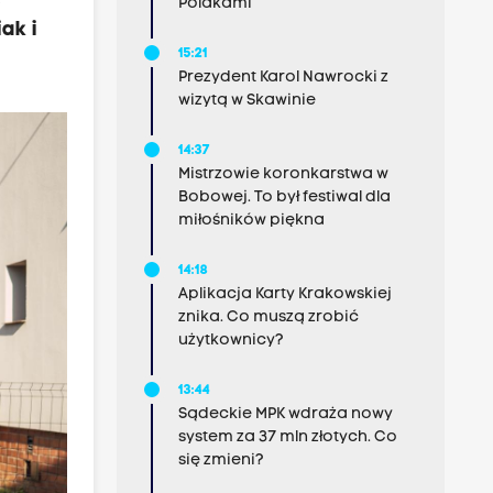
Polakami
ak i
15:21
Prezydent Karol Nawrocki z
wizytą w Skawinie
14:37
Mistrzowie koronkarstwa w
Bobowej. To był festiwal dla
miłośników piękna
14:18
Aplikacja Karty Krakowskiej
znika. Co muszą zrobić
użytkownicy?
13:44
Sądeckie MPK wdraża nowy
system za 37 mln złotych. Co
się zmieni?