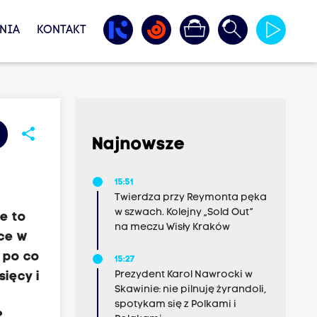
NIA
KONTAKT
share
Najnowsze
15:51
Twierdza przy Reymonta pęka
w szwach. Kolejny „Sold Out”
e to
na meczu Wisły Kraków
ice w
 po co
15:27
Prezydent Karol Nawrocki w
sięcy i
Skawinie: nie pilnuję żyrandoli,
spotykam się z Polkami i
?