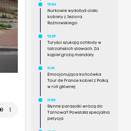
13:06
Nurkowie wydobyli ciało
kobiety z Jeziora
Rożnowskiego
12:29
Turyści szukają ochłody w
tatrzańskich stawach. Za
kąpiel grożą mandaty
11:41
Emocjonująca końcówka
Tour de France kobiet z Polką
w roli głównej
11:08
Słynne parasolki wrócą do
Tarnowa? Powstała specjalna
petycja