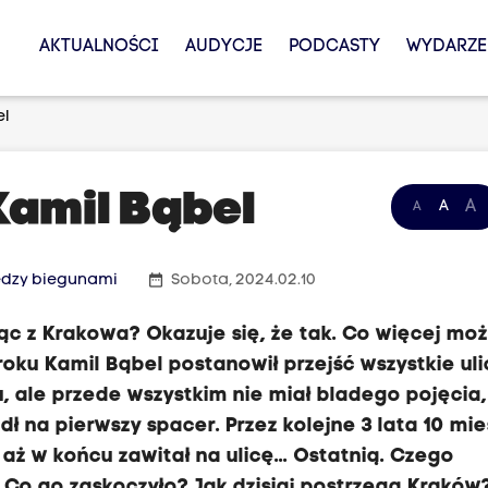
AKTUALNOŚCI
AUDYCJE
PODCASTY
WYDARZE
el
Kamil Bąbel
A
A
A
date_range
ędzy biegunami
Sobota, 2024.02.10
ąc z Krakowa? Okazuje się, że tak. Co więcej moż
roku Kamil Bąbel postanowił przejść wszystkie ul
, ale przede wszystkim nie miał bladego pojęcia,
ł na pierwszy spacer. Przez kolejne 3 lata 10 mie
 aż w końcu zawitał na ulicę... Ostatnią. Czego
 Co go zaskoczyło? Jak dzisiaj postrzega Kraków