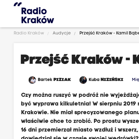
Radio Kraków
Audycje
Przejść Kraków - Kamil Bąb
Przejść Kraków - 
Bartek
PIZIAK
Kuba
NIZIŃSKI
Mi
Czy można ruszyć w podróż nie wyjeżdżaj
być wyprawa kilkuletnia! W sierpniu 2019 
Krakowie. Nie miał sprecyzowanego planu
właściwie chce to zrobić. Po prostu wyszed
16 dni przemierzał miasto wzdłuż i wszerz,
dowiedział się w czasie swojej wędrówki?