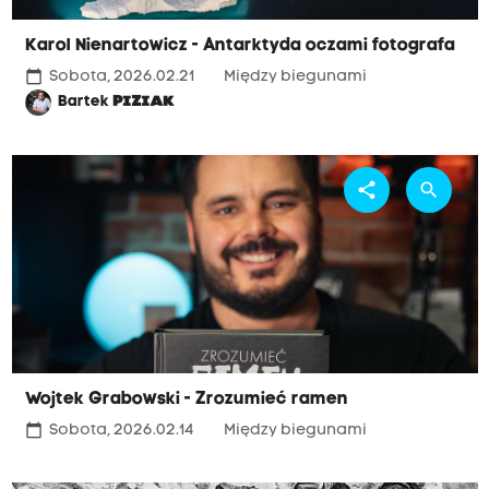
Karol Nienartowicz - Antarktyda oczami fotografa
calendar_today
Sobota, 2026.02.21
Między biegunami
Bartek
PIZIAK
share
search
Wojtek Grabowski - Zrozumieć ramen
calendar_today
Sobota, 2026.02.14
Między biegunami