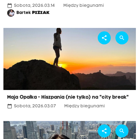
calendar_today
Sobota, 2026.03.14
Między biegunami
Bartek
PIZIAK
share
search
Maja Opałka - Hiszpania (nie tylko) na "city break"
calendar_today
Sobota, 2026.03.07
Między biegunami
share
search