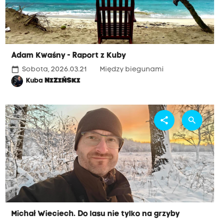
Adam Kwaśny - Raport z Kuby
calendar_today
Sobota, 2026.03.21
Między biegunami
Kuba
NIZIŃSKI
share
search
Michał Wieciech. Do lasu nie tylko na grzyby