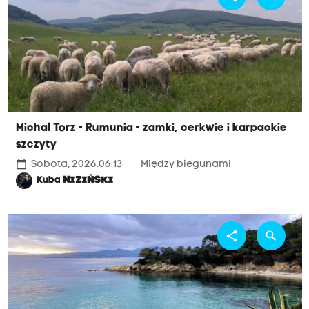
Michał Torz - Rumunia - zamki, cerkwie i karpackie
szczyty
calendar_today
Sobota, 2026.06.13
Między biegunami
Kuba
NIZIŃSKI
share
search