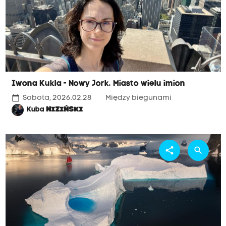
Iwona Kukla - Nowy Jork. Miasto wielu imion
calendar_today
Sobota, 2026.02.28
Między biegunami
Kuba
NIZIŃSKI
share
search