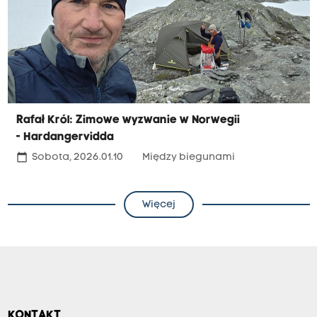
Rafał Król: Zimowe wyzwanie w Norwegii
- Hardangervidda
calendar_today
Sobota, 2026.01.10
Między biegunami
Więcej
KONTAKT