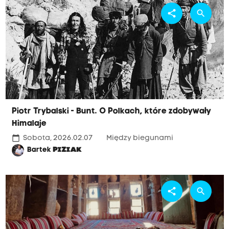
share
search
Piotr Trybalski - Bunt. O Polkach, które zdobywały
Himalaje
calendar_today
Sobota, 2026.02.07
Między biegunami
Bartek
PIZIAK
share
search