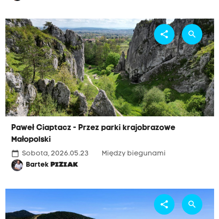
share
search
Paweł Ciaptacz - Przez parki krajobrazowe
Małopolski
calendar_today
Sobota, 2026.05.23
Między biegunami
Bartek
PIZIAK
share
search