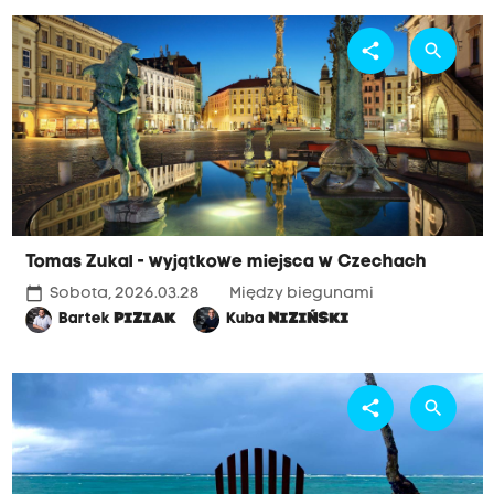
share
search
Tomas Zukal - wyjątkowe miejsca w Czechach
calendar_today
Sobota, 2026.03.28
Między biegunami
Bartek
PIZIAK
Kuba
NIZIŃSKI
share
search