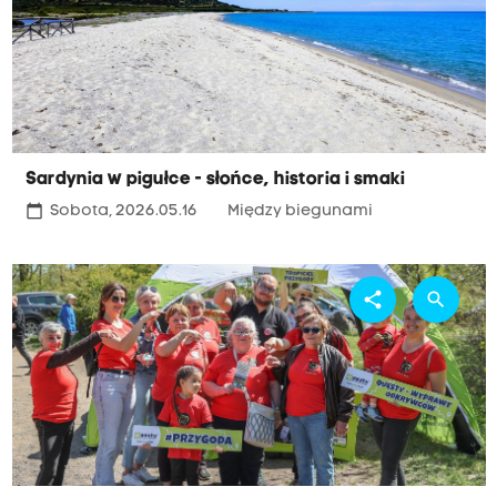
Sardynia w pigułce - słońce, historia i smaki
calendar_today
Sobota, 2026.05.16
Między biegunami
share
search