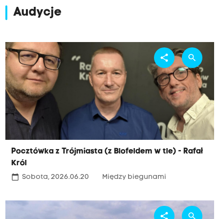
Audycje
share
search
Pocztówka z Trójmiasta (z Blofeldem w tle) - Rafał
Król
calendar_today
Sobota, 2026.06.20
Między biegunami
share
search