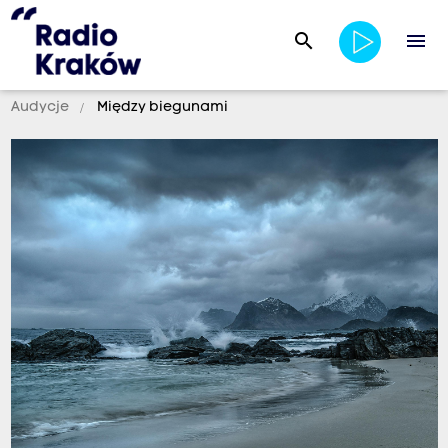
search
menu
Audycje
Między biegunami