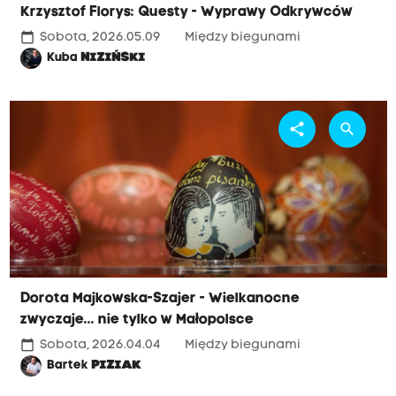
Krzysztof Florys: Questy - Wyprawy Odkrywców
calendar_today
Sobota, 2026.05.09
Między biegunami
Kuba
NIZIŃSKI
share
search
Dorota Majkowska-Szajer - Wielkanocne
zwyczaje... nie tylko w Małopolsce
calendar_today
Sobota, 2026.04.04
Między biegunami
Bartek
PIZIAK