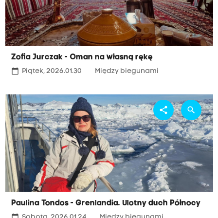
Zofia Jurczak - Oman na własną rękę
calendar_today
Piątek, 2026.01.30
Między biegunami
share
search
Paulina Tondos - Grenlandia. Ulotny duch Północy
calendar_today
Sobota, 2026.01.24
Między biegunami