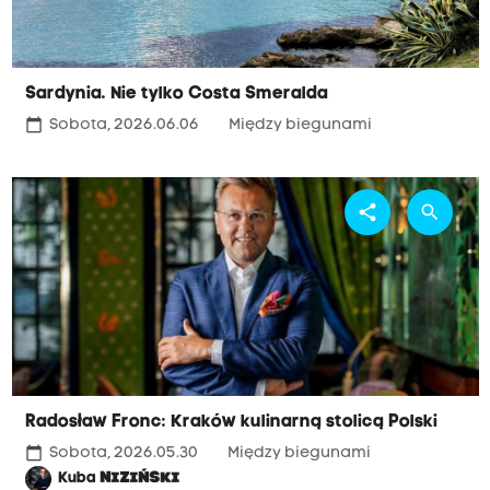
Sardynia. Nie tylko Costa Smeralda
calendar_today
Sobota, 2026.06.06
Między biegunami
share
search
Radosław Fronc: Kraków kulinarną stolicą Polski
calendar_today
Sobota, 2026.05.30
Między biegunami
Kuba
NIZIŃSKI