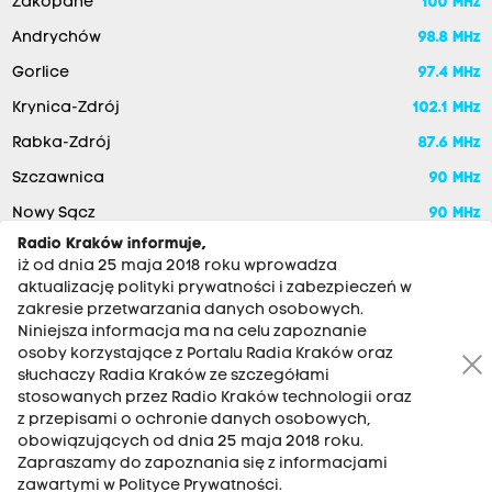
Zakopane
100 MHz
Andrychów
98.8 MHz
Gorlice
97.4 MHz
Krynica-Zdrój
102.1 MHz
Rabka-Zdrój
87.6 MHz
Szczawnica
90 MHz
Nowy Sącz
90 MHz
Radio Kraków informuje,
iż od dnia 25 maja 2018 roku wprowadza
aktualizację polityki prywatności i zabezpieczeń w
zakresie przetwarzania danych osobowych.
Niniejsza informacja ma na celu zapoznanie
osoby korzystające z Portalu Radia Kraków oraz
słuchaczy Radia Kraków ze szczegółami
stosowanych przez Radio Kraków technologii oraz
RADIO KRAKÓW SA. Aleja Juliusza Słowackiego 22, 30-007
z przepisami o ochronie danych osobowych,
Kraków
obowiązujących od dnia 25 maja 2018 roku.
Zapraszamy do zapoznania się z informacjami
Antena: 12 200 33 33
zawartymi w Polityce Prywatności.