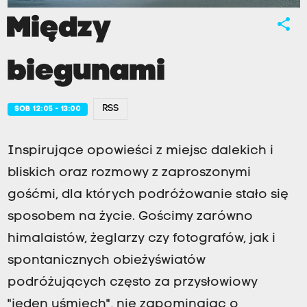
Między
share
biegunami
RSS
SOB 12:05 - 13:00
Inspirujące opowieści z miejsc dalekich i
bliskich oraz rozmowy z zaproszonymi
gośćmi, dla których podróżowanie stało się
sposobem na życie. Gościmy zarówno
himalaistów, żeglarzy czy fotografów, jak i
spontanicznych obieżyświatów
podróżujących często za przysłowiowy
"jeden uśmiech", nie zapominając o