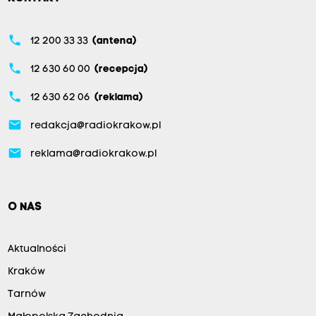
phone
12 200 33 33
(antena)
phone
12 630 60 00
(recepcja)
phone
12 630 62 06
(reklama)
email
redakcja@radiokrakow.pl
email
reklama@radiokrakow.pl
O NAS
Aktualności
Kraków
Tarnów