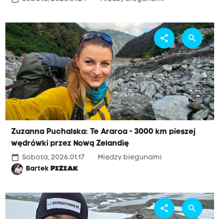
share
search
Zuzanna Puchalska: Te Araroa - 3000 km pieszej
wędrówki przez Nową Zelandię
calendar_today
Sobota, 2026.01.17
Między biegunami
Bartek
PIZIAK
share
search