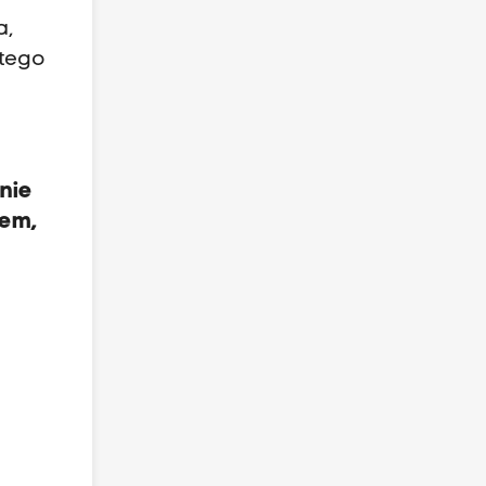
a,
 tego
nie
dem,