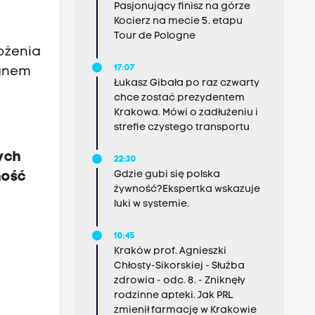
Pasjonujący finisz na górze
Kocierz na mecie 5. etapu
Tour de Pologne
rożenia
17:07
ianem
Łukasz Gibała po raz czwarty
chce zostać prezydentem
Krakowa. Mówi o zadłużeniu i
strefie czystego transportu
ych
22:30
Gdzie gubi się polska
ność
żywność?Ekspertka wskazuje
luki w systemie.
10:45
Kraków prof. Agnieszki
Chłosty-Sikorskiej - Służba
zdrowia - odc. 8. - Zniknęły
rodzinne apteki. Jak PRL
zmienił farmację w Krakowie