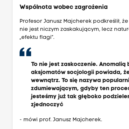
Wspólnota wobec zagrożenia
Profesor Janusz Majcherek podkreślił, ż
nie jest niczym zaskakującym, lecz natu
„efektu flagi”.
To nie jest zaskoczenie. Anomali
aksjomatów socjologii powiada, ż
wewnątrz. To się nazywa popularni
zdumiewającym, gdyby ten proces 
jesteśmy już tak głęboko podzielen
zjednoczyć
- mówi prof. Janusz Majcherek.