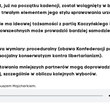
 już na początku kadencji, został wciągnięty w b
ę trwałym elementem jego stylu sprawowania urz
nie ma ideowej tożsamości z partią Kaczyńskiego 
powszechnych może prowadzić bardziej samodzie
dwa wymiary: proceduralny (obawa Konfederacji p
(socjalny konserwatyzm kontra libertarianizm).
e notowania mniejszych partnerów mogą doprowadz
j, szczególnie w obliczu kolejnych wyborów.
nuszem Majcherkiem.