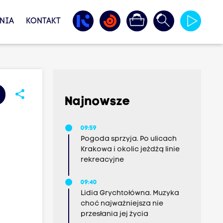
NIA
KONTAKT
share
Najnowsze
09:59
Pogoda sprzyja. Po ulicach
Krakowa i okolic jeżdżą linie
rekreacyjne
09:40
Lidia Grychtołówna. Muzyka
choć najważniejsza nie
przesłania jej życia