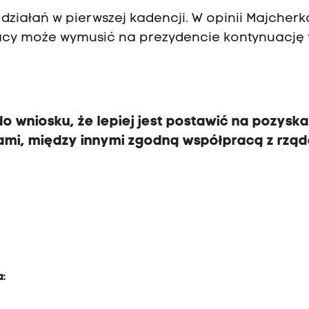
działań w pierwszej kadencji. W opinii Majcherk
acy może wymusić na prezydencie kontynuację
o wniosku, że lepiej jest postawić na pozyska
iami, między innymi zgodną współpracą z rzą
a: