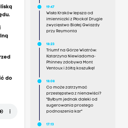
liską
19:47
Wisła Kraków lepsza od
ędu.
imienniczki z Płocka! Drugie
zwycięstwo Białej Gwiazdy
i
przy Reymonta
lną
18:23
Triumf na Górze Wiatrów:
Katarzyna Niewiadoma-
rzed
Phinney zdobywa Mont
Ventoux i żółtą koszulkę!
ić do
18:08
Co może zatrzymać
przestępstwa z nienawiści?
"Byłbym jednak daleki od
sugerowania prostego
podnoszenia kar"
17:13