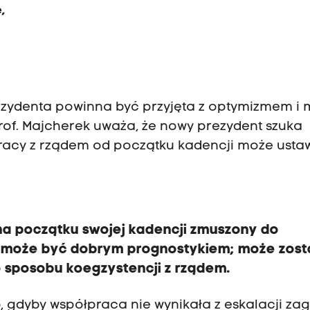
e,
ezydenta powinna być przyjęta z optymizmem i
Prof. Majcherek uważa, że nowy prezydent szuka
racy z rządem od początku kadencji może usta
ż na początku swojej kadencji zmuszony do
 może być dobrym prognostykiem; może zost
 sposobu koegzystencji z rządem.
o, gdyby współpraca nie wynikała z eskalacji zag