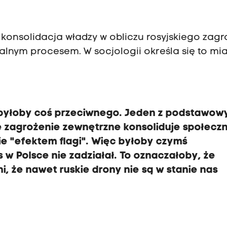
e konsolidacja władzy w obliczu rosyjskiego zag
ralnym procesem. W socjologii określa się to m
ą byłoby coś przeciwnego. Jeden z podstawow
e zagrożenie zewnętrzne konsoliduje społecz
e "efektem flagi". Więc byłoby czymś
w Polsce nie zadziałał. To oznaczałoby, że
i, że nawet ruskie drony nie są w stanie nas