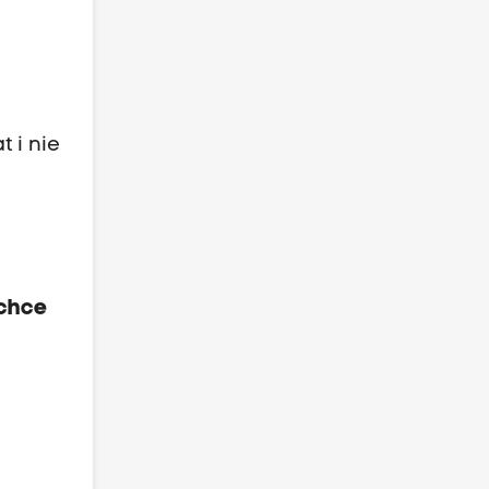
 i nie
echce