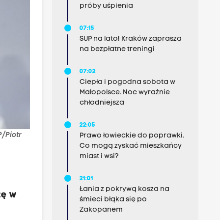
próby uśpienia
07:15
SUP na lato! Kraków zaprasza
na bezpłatne treningi
07:02
Ciepła i pogodna sobota w
Małopolsce. Noc wyraźnie
chłodniejsza
22:05
/Piotr
Prawo łowieckie do poprawki.
Co mogą zyskać mieszkańcy
miast i wsi?
21:01
Łania z pokrywą kosza na
zę w
śmieci błąka się po
Zakopanem