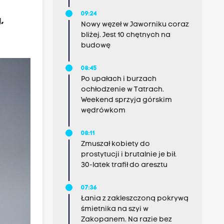
09:24
,
Nowy węzeł w Jaworniku coraz
bliżej. Jest 10 chętnych na
budowę
08:45
Po upałach i burzach
ochłodzenie w Tatrach.
Weekend sprzyja górskim
wędrówkom
08:11
Zmuszał kobiety do
prostytucji i brutalnie je bił.
30-latek trafił do aresztu
07:36
Łania z zakleszczoną pokrywą
śmietnika na szyi w
Zakopanem. Na razie bez