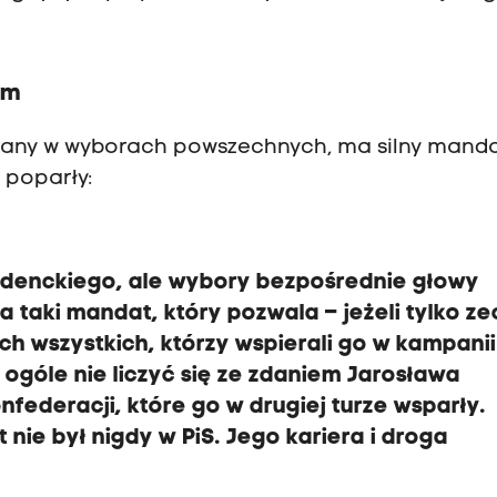
im
rany w wyborach powszechnych, ma silny mandat
 poparły:
denckiego, ale wybory bezpośrednie głowy
a taki mandat, który pozwala – jeżeli tylko z
ych wszystkich, którzy wspierali go w kampanii
ogóle nie liczyć się ze zdaniem Jarosława
federacji, które go w drugiej turze wsparły.
nie był nigdy w PiS. Jego kariera i droga