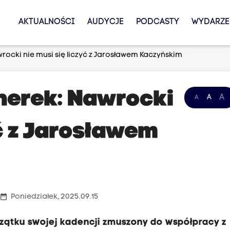
AKTUALNOŚCI
AUDYCJE
PODCASTY
WYDARZE
wrocki nie musi się liczyć z Jarosławem Kaczyńskim
cherek: Nawrocki
A
A
A
yć z Jarosławem
date_range
Poniedziałek, 2025.09.15
oczątku swojej kadencji zmuszony do współpracy z