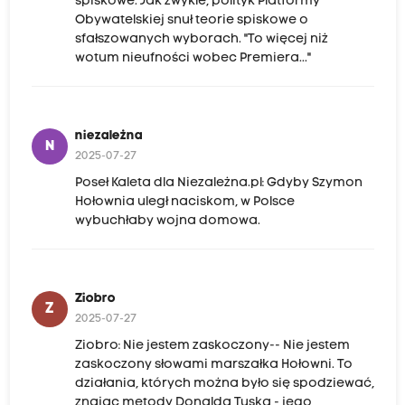
spiskowe. Jak zwykle, polityk Platformy
Obywatelskiej snuł teorie spiskowe o
sfałszowanych wyborach. "To więcej niż
wotum nieufności wobec Premiera..."
niezależna
N
2025-07-27
Poseł Kaleta dla Niezależna.pl: Gdyby Szymon
Hołownia uległ naciskom, w Polsce
wybuchłaby wojna domowa.
Ziobro
Z
2025-07-27
Ziobro: Nie jestem zaskoczony-- Nie jestem
zaskoczony słowami marszałka Hołowni. To
działania, których można było się spodziewać,
znając metody Donalda Tuska - jego