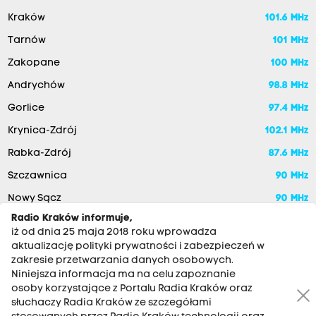
Kraków
101.6 MHz
Tarnów
101 MHz
Zakopane
100 MHz
Andrychów
98.8 MHz
Gorlice
97.4 MHz
Krynica-Zdrój
102.1 MHz
Rabka-Zdrój
87.6 MHz
Szczawnica
90 MHz
Nowy Sącz
90 MHz
Radio Kraków informuje,
iż od dnia 25 maja 2018 roku wprowadza
aktualizację polityki prywatności i zabezpieczeń w
zakresie przetwarzania danych osobowych.
Niniejsza informacja ma na celu zapoznanie
osoby korzystające z Portalu Radia Kraków oraz
słuchaczy Radia Kraków ze szczegółami