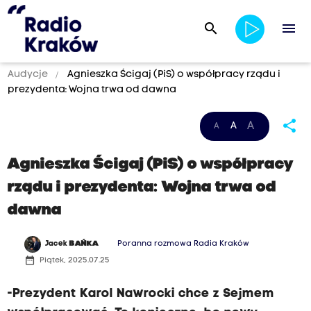
search
menu
Audycje
Agnieszka Ścigaj (PiS) o współpracy rządu i
prezydenta: Wojna trwa od dawna
share
A
A
A
Agnieszka Ścigaj (PiS) o współpracy
rządu i prezydenta: Wojna trwa od
dawna
Jacek
BAŃKA
Poranna rozmowa Radia Kraków
date_range
Piątek, 2025.07.25
-Prezydent Karol Nawrocki chce z Sejmem