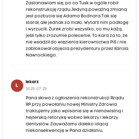
Zastanawiam się, po co Tusk w ogóle robił
rekonstrukcję rządu.Jedyną poważną zmianą
jest pozbycie się Adama Bodnara.Tak się
starał, ale jednak za mało. Wytarli nim podłogę
i wyrzucili. Żurek zrobi wszystko, co mu każą,
jeśli tylko zrozumie polecenie. To kara za to, że
nie wsadził do więzienia kierownictwa PiS i nie
zablokował objęcia prezydentury przez Karola
Nawrockiego.
lekarz
L
2025-07-25
Pana słowa z ogłoszenia rekonstrukcji Rządu
RP przy powołaniu nowej Ministry Zdrowia
traktujemy jako wpisanie się w nienawistną i
hejterską retorykę wobec lekarzy i lekarzy
dentystów. Zauważamy daleko idącą
niekonsekwencję w Pana działaniu.