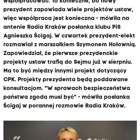
współpracować. To konieczne, bo nowy
prezydent zapowiada wiele projektów ustaw,
więc współpraca jest konieczna - mówiła na
antenie Radia Kraków posłanka klubu PiS
Agnieszka Ścigaj. W czwartek prezydent-elekt
rozmawiał z marszałkiem Szymonem Hołownią.
Zapowiedział, że pierwsze prezydenckie
projekty ustaw trafią do Sejmu już w sierpniu.
Ma to być między innymi projekt dotyczący
CPK. Projekty prezydenta będą poddawane
konsultacjom. "W sprawach bezpieczeństwa
państwa zgoda musi być" - mówiła posłanka
Ścigaj w porannej rozmowie Radia Kraków.