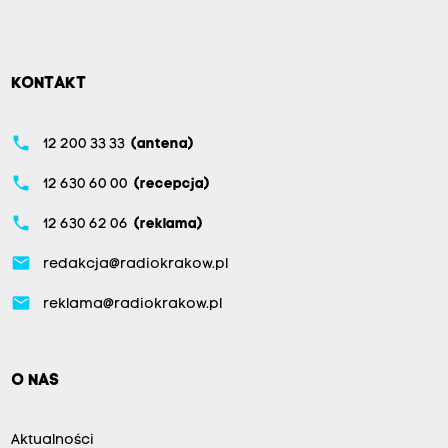
KONTAKT
phone
12 200 33 33
(antena)
phone
12 630 60 00
(recepcja)
phone
12 630 62 06
(reklama)
email
redakcja@radiokrakow.pl
email
reklama@radiokrakow.pl
O NAS
Aktualności