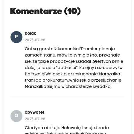
Komentarze (10)
polak
P
2025-07-28
Oni są gorsi niż komuniści"Premier planuje
zamach stanu, mówi o tym głośno, przyznaje
się, że takie propozycje składał ,Giertych brnie
dalej, pisząc o "podłości". Kolejny raz uderzył w
Hołownię!Wniosek o przesłuchanie Marszałka
trafił do prokuratury,wniosek o przesłuchanie
Marszałka Sejmu w charakterze świadka.
obywatel
O
2025-07-28
Giertych atakuje Hołownię i snuje teorie