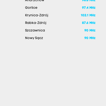
Andrychów
98.8 MHz
Gorlice
97.4 MHz
Krynica-Zdrój
102.1 MHz
Rabka-Zdrój
87.6 MHz
Szczawnica
90 MHz
Nowy Sącz
90 MHz