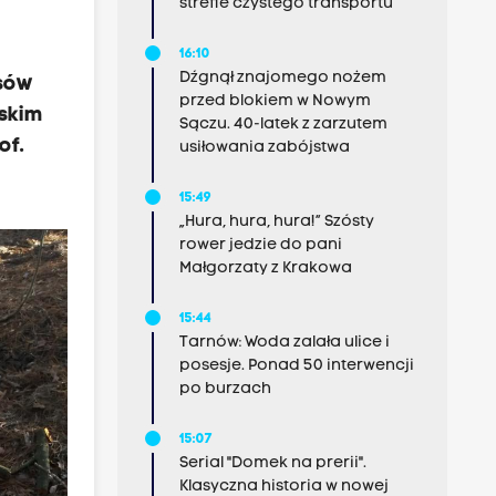
strefie czystego transportu
16:10
Dźgnął znajomego nożem
lsów
przed blokiem w Nowym
ńskim
Sączu. 40-latek z zarzutem
of.
usiłowania zabójstwa
15:49
„Hura, hura, hura!” Szósty
rower jedzie do pani
Małgorzaty z Krakowa
15:44
Tarnów: Woda zalała ulice i
posesje. Ponad 50 interwencji
po burzach
15:07
Serial "Domek na prerii".
Klasyczna historia w nowej