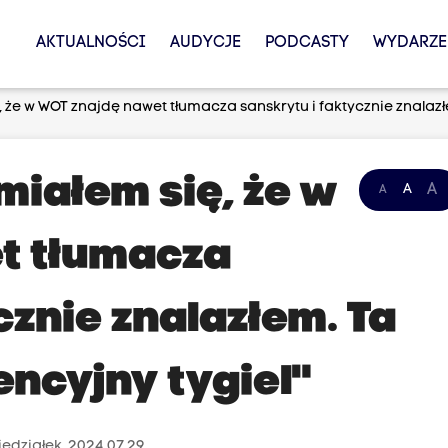
AKTUALNOŚCI
AUDYCJE
PODCASTY
WYDARZE
, że w WOT znajdę nawet tłumacza sanskrytu i faktycznie znalaz
miałem się, że w
A
A
A
t tłumacza
cznie znalazłem. Ta
encyjny tygiel"
iedziałek, 2024.07.29