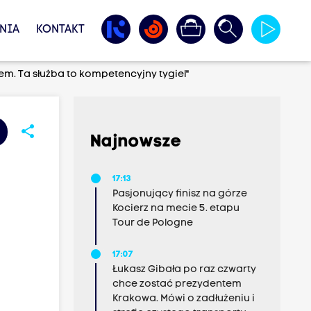
NIA
KONTAKT
łem. Ta służba to kompetencyjny tygiel"
share
Najnowsze
17:13
Pasjonujący finisz na górze
Kocierz na mecie 5. etapu
Tour de Pologne
17:07
Łukasz Gibała po raz czwarty
chce zostać prezydentem
Krakowa. Mówi o zadłużeniu i