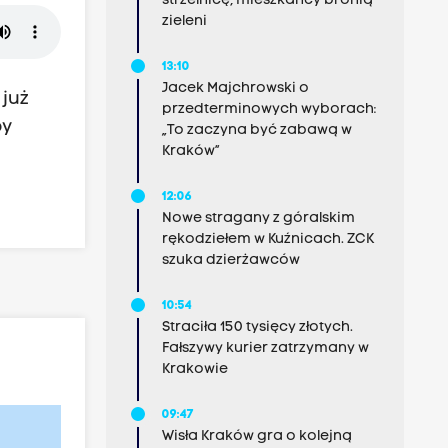
strzelnicę, mieszkańcy bronią
zieleni
13:10
Jacek Majchrowski o
 już
przedterminowych wyborach:
by
„To zaczyna być zabawą w
Kraków”
i.
12:06
Nowe stragany z góralskim
rękodziełem w Kuźnicach. ZCK
szuka dzierżawców
10:54
Straciła 150 tysięcy złotych.
Fałszywy kurier zatrzymany w
Krakowie
09:47
Wisła Kraków gra o kolejną